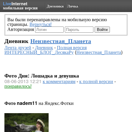
Live
Internet
Дневники
Личка
мобильная версия
Вы были перенаправлены на мобильную версию
страницы.
Вернуться!
Авторизация
Дневник
Неизвестная_Планета
Лента друзей
-
Дневник
-
Полная версия
ИНТЕРЕСНЫЙ_БЛОГ_ЛесякаРу
(
Неизвестная_Планета
)
Фото Дня: Лошадка и девушка
08-06-2013 12:21
к комментариям
-
к полной версии
-
понравилось!
Фото nadem11
на Яндекс.Фотки