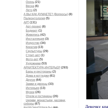
Осень
(21)
Весна
(6)
Лето
(2)
А ВЫ КАК ДУМАЕТЕ? (Вопросы)
(8)
Палеонтология
(5)
АРТ
(131)
Арт-проект
(8)
Бодиарт
(1)
Живопись
(42)
Инсталляция
(3)
Искусство
(34)
Креатив
(13)
Скульптуры
(29)
Стрит-арт
(1)
Фото-арт
(5)
Художники
(53)
АРХИТЕКТУРА,ИНТЕРЬЕР
(293)
Бары и рестораны
(2)
Дома и коттеджи
(61)
Другое
(64)
Замки и дворцы
(33)
Интерьер
(13)
Музеи
(26)
Отели и гостиницы
(26)
Церкви, монастыри, часовни,
соборы
(67)
Девочку кра
ВИДЕОМАТЕРИАЛЫ
(88)