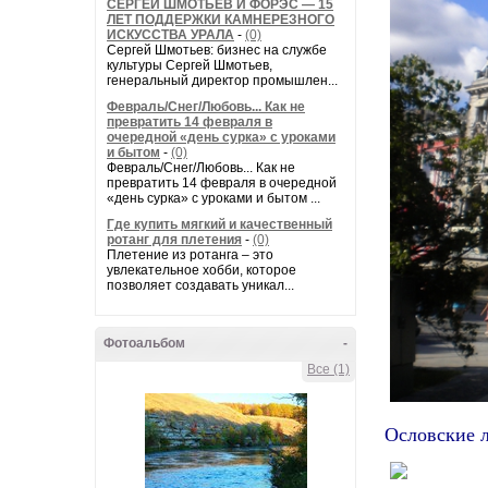
СЕРГЕЙ ШМОТЬЕВ И ФОРЭС — 15
ЛЕТ ПОДДЕРЖКИ КАМНЕРЕЗНОГО
ИСКУССТВА УРАЛА
-
(0)
Сергей Шмотьев: бизнес на службе
культуры Сергей Шмотьев,
генеральный директор промышлен...
Февраль/Снег/Любовь... Как не
превратить 14 февраля в
очередной «день сурка» с уроками
и бытом
-
(0)
Февраль/Снег/Любовь... Как не
превратить 14 февраля в очередной
«день сурка» с уроками и бытом ...
Где купить мягкий и качественный
ротанг для плетения
-
(0)
Плетение из ротанга – это
увлекательное хобби, которое
позволяет создавать уникал...
Фотоальбом
-
Все (1)
Ословские 