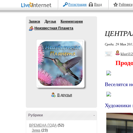
Регистрация
Вход
Рейтинги
Записи
Друзья
Комментарии
Неизвестная Планета
ЦЕНТРА
Среда, 29 Мая 2013
klari1
Продолж
Веселятся н
В друзья
Художники 
Рубрики
-
ВРЕМЕНА ГОДА
(52)
Зима
(23)