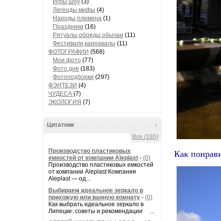
Игры,шоу
(3)
Легенды,мифы
(4)
Народы,племена
(1)
Праздники
(16)
Ритуалы,обряды,обычаи
(11)
Фестивали,карнавалы
(11)
ФОТОГРАФИИ
(568)
Мои фото
(77)
Фото дня
(183)
Фотоподборки
(297)
ФЭНТЕЗИ
(4)
ЧУДЕСА
(7)
ЭКОЛОГИЯ
(7)
Цитатник
-
Все (165)
Производство пластиковых
Как понрави
емкостей от компании Aleplast
-
(0)
Производство пластиковых емкостей
от компании Aleplast Компания
Aleplast — од...
Выбираем идеальное зеркало в
прихожую или ванную комнату
-
(0)
Как выбрать идеальное зеркало в
Липецке: советы и рекомендации ...