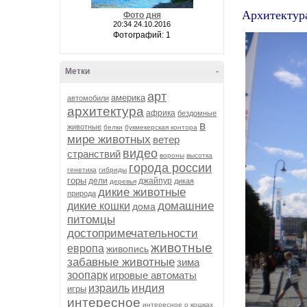
Архитектура
Фото дня
20:34 24.10.2016
Фотографий: 1
Метки
-
арт
америка
автомобили
архитектура
африка
бездомные
в
животные
белки
букмекерская контора
мире животных
ветер
видео
странствий
вороны
высотка
города россии
генетика
гибриды
горы
дели
джайпур
дикая
деревья
дикие животные
природа
домашние
дикие кошки
дома
питомцы
достопримечательности
животные
европа
живопись
забавные животные
зима
зоопарк
игровые автоматы
индия
израиль
игры
интересное
интересное о кошках