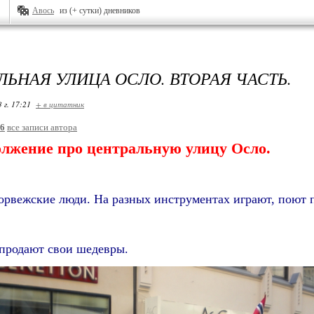
Авось
из (+ сутки) дневников
ЛЬНАЯ УЛИЦА ОСЛО. ВТОРАЯ ЧАСТЬ.
 г. 17:21
+ в цитатник
26
все записи автора
ение про центральную улицу Осло.
орвежские люди. На разных инструментах играют, поют 
продают свои шедевры.