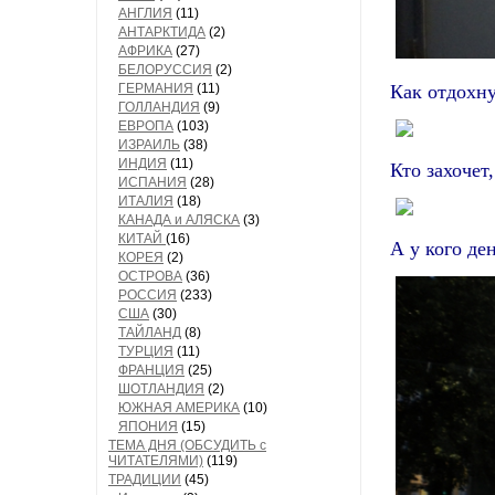
АНГЛИЯ
(11)
АНТАРКТИДА
(2)
АФРИКА
(27)
БЕЛОРУССИЯ
(2)
ГЕРМАНИЯ
(11)
Как отдохну
ГОЛЛАНДИЯ
(9)
ЕВРОПА
(103)
ИЗРАИЛЬ
(38)
ИНДИЯ
(11)
Кто захочет
ИСПАНИЯ
(28)
ИТАЛИЯ
(18)
КАНАДА и АЛЯСКА
(3)
КИТАЙ
(16)
А у кого де
КОРЕЯ
(2)
ОСТРОВА
(36)
РОССИЯ
(233)
США
(30)
ТАЙЛАНД
(8)
ТУРЦИЯ
(11)
ФРАНЦИЯ
(25)
ШОТЛАНДИЯ
(2)
ЮЖНАЯ АМЕРИКА
(10)
ЯПОНИЯ
(15)
ТЕМА ДНЯ (ОБСУДИТЬ с
ЧИТАТЕЛЯМИ)
(119)
ТРАДИЦИИ
(45)