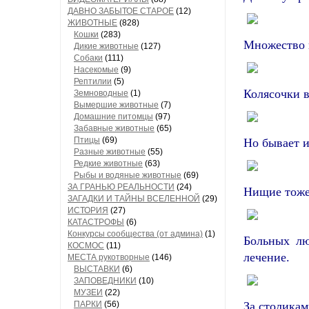
ДАВНО ЗАБЫТОЕ СТАРОЕ
(12)
ЖИВОТНЫЕ
(828)
Кошки
(283)
Множество в
Дикие животные
(127)
Собаки
(111)
Насекомые
(9)
Рептилии
(5)
Колясочки в
Земноводные
(1)
Вымершие животные
(7)
Домашние питомцы
(97)
Забавные животные
(65)
Птицы
(69)
Но бывает и
Разные животные
(55)
Редкие животные
(63)
Рыбы и водяные животные
(69)
ЗА ГРАНЬЮ РЕАЛЬНОСТИ
(24)
Нищие тоже 
ЗАГАДКИ И ТАЙНЫ ВСЕЛЕННОЙ
(29)
ИСТОРИЯ
(27)
КАТАСТРОФЫ
(6)
Конкурсы сообщества (от админа)
(1)
Больных лю
КОСМОС
(11)
лечение.
МЕСТА рукотворные
(146)
ВЫСТАВКИ
(6)
ЗАПОВЕДНИКИ
(10)
МУЗЕИ
(22)
ПАРКИ
(56)
За столикам