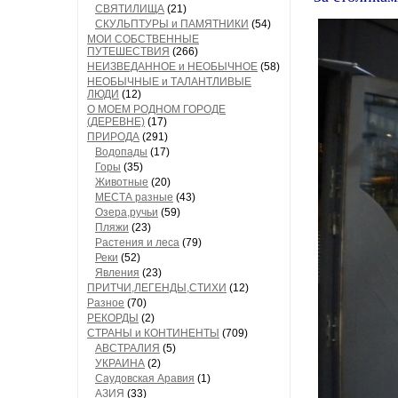
СВЯТИЛИЩА
(21)
СКУЛЬПТУРЫ и ПАМЯТНИКИ
(54)
МОИ СОБСТВЕННЫЕ
ПУТЕШЕСТВИЯ
(266)
НЕИЗВЕДАННОЕ и НЕОБЫЧНОЕ
(58)
НЕОБЫЧНЫЕ и ТАЛАНТЛИВЫЕ
ЛЮДИ
(12)
О МОЕМ РОДНОМ ГОРОДЕ
(ДЕРЕВНЕ)
(17)
ПРИРОДА
(291)
Водопады
(17)
Горы
(35)
Животные
(20)
МЕСТА разные
(43)
Озера,ручьи
(59)
Пляжи
(23)
Растения и леса
(79)
Реки
(52)
Явления
(23)
ПРИТЧИ,ЛЕГЕНДЫ,СТИХИ
(12)
Разное
(70)
РЕКОРДЫ
(2)
СТРАНЫ и КОНТИНЕНТЫ
(709)
АВСТРАЛИЯ
(5)
УКРАИНА
(2)
Саудовская Аравия
(1)
АЗИЯ
(33)