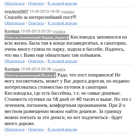
Обратиться
-
Ответить
-
К полной версии
10-05-2013-18:05
удалить
evaJane2807
Спасибо за интереснейший пост!!!
Обратиться
-
Ответить
-
К полной версии
10-05-2013-20:33
удалить
Kontaza
Кисловодск запомнился на
Ответ на комментарий Марина_Барнет
#
всю жизнь. Была там в конце восьмидесятых, в санатории,
очень много гуляла по парку, ходила в бассейн. Надеюсь,
что мы с Вами еще обязательно там побываем.
Обратиться
-
Ответить
-
К полной версии
10-05-2013-20:38
удалить
Kontaza
Рада, что пост понравился! Не
Ответ на комментарий Йеллоу
#
могу посоветовать, может у Вас дорога дорогая, но недавно
интересовалась стоимостью путевок в санатории
Кисловодска, где есть бассейны, т.е. не самые дешевые.
Стоимость путевки на 18 дней от 40 тысяч и выше. Но это с
лечением, питанием, комфортным проживанием. При 2-х
местном размещении можно найти дешевле. За границу
можно поехать за эти деньги, но вот подлечиться - будет
много дороже.
Обратиться
-
Ответить
-
К полной версии