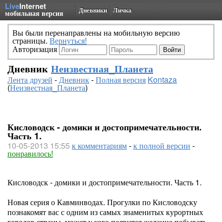
Live
Internet
Дневники
Личка
мобильная версия
Вы были перенаправлены на мобильную версию
страницы.
Вернуться!
Авторизация
Дневник
Неизвестная_Планета
Лента друзей
-
Дневник
-
Полная версия
Kontaza
(
Неизвестная_Планета
)
Кисловодск - домики и достопримечательности.
Часть 1.
10-05-2013 15:55
к комментариям
-
к полной версии
-
понравилось!
Кисловодск - домики и достопримечательности. Часть 1.
Новая серия о Кавминводах. Прогулки по Кисловодску
познакомят вас с одним из самых знаменитых курортных
городов страны, может у кого появится желание побывать