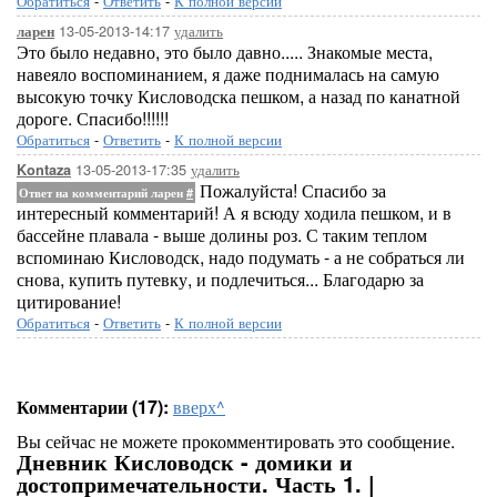
Обратиться
-
Ответить
-
К полной версии
13-05-2013-14:17
удалить
ларен
Это было недавно, это было давно..... Знакомые места,
навеяло воспоминанием, я даже поднималась на самую
высокую точку Кисловодска пешком, а назад по канатной
дороге. Спасибо!!!!!!
Обратиться
-
Ответить
-
К полной версии
13-05-2013-17:35
удалить
Kontaza
Пожалуйста! Спасибо за
Ответ на комментарий ларен
#
интересный комментарий! А я всюду ходила пешком, и в
бассейне плавала - выше долины роз. С таким теплом
вспоминаю Кисловодск, надо подумать - а не собраться ли
снова, купить путевку, и подлечиться... Благодарю за
цитирование!
Обратиться
-
Ответить
-
К полной версии
Комментарии (17):
вверх^
Вы сейчас не можете прокомментировать это сообщение.
Дневник Кисловодск - домики и
достопримечательности. Часть 1. |