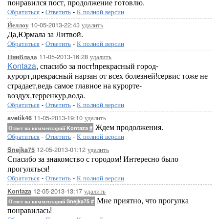
понравился пост, продолжение готовлю.
Обратиться
-
Ответить
-
К полной версии
10-05-2013-22:43
удалить
Йеллоу
Да,Юрмала за Литвой.
Обратиться
-
Ответить
-
К полной версии
11-05-2013-16:28
удалить
НинВлада
Kontaza
, спасибо за пост!прекрасный город-
курорт,прекрасный нарзан от всех болезней!сервис тоже не
страдает,ведь самое главное на курорте-
воздух,терренкур,вода.
Обратиться
-
Ответить
-
К полной версии
11-05-2013-19:10
удалить
svetik46
Ждем продолжения.
Ответ на комментарий Kontaza
#
Обратиться
-
Ответить
-
К полной версии
12-05-2013-01:12
удалить
Snejka75
Спасибо за знакомство с городом! Интересно было
прогуляться!
Обратиться
-
Ответить
-
К полной версии
12-05-2013-13:17
удалить
Kontaza
Мне приятно, что прогулка
Ответ на комментарий Snejka75
#
понравилась!