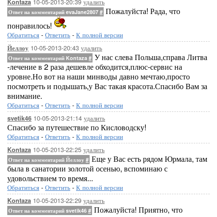
10-05-2013-20:39
удалить
Kontaza
Пожалуйста! Рада, что
Ответ на комментарий evaJane2807
#
понравилось!
Обратиться
-
Ответить
-
К полной версии
10-05-2013-20:43
удалить
Йеллоу
У нас слева Польша,справа Литва
Ответ на комментарий Kontaza
#
-лечение в 2 раза дешевле обходится,плюс-сервис на
уровне.Но вот на наши минводы давно мечтаю,просто
посмотреть и подышать,у Вас такая красота.Спасибо Вам за
внимание.
Обратиться
-
Ответить
-
К полной версии
10-05-2013-21:14
удалить
svetik46
Спасибо за путешествие по Кисловодску!
Обратиться
-
Ответить
-
К полной версии
10-05-2013-22:25
удалить
Kontaza
Еще у Вас есть рядом Юрмала, там
Ответ на комментарий Йеллоу
#
была в санатории золотой осенью, вспоминаю с
удовольствием то время...
Обратиться
-
Ответить
-
К полной версии
10-05-2013-22:29
удалить
Kontaza
Пожалуйста! Приятно, что
Ответ на комментарий svetik46
#