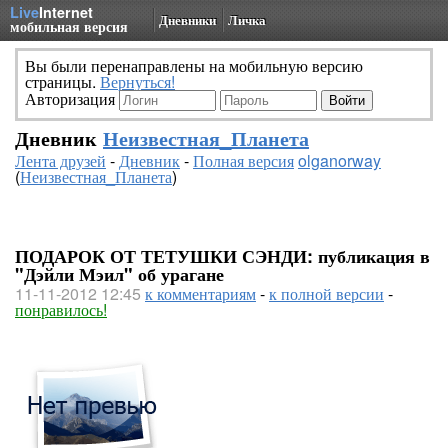
Live
Internet
Дневники
Личка
мобильная версия
Вы были перенаправлены на мобильную версию
страницы.
Вернуться!
Авторизация
Дневник
Неизвестная_Планета
Лента друзей
-
Дневник
-
Полная версия
olganorway
(
Неизвестная_Планета
)
ПОДАРОК ОТ ТЕТУШКИ СЭНДИ: публикация в
"Дэйли Мэил" об урагане
11-11-2012 12:45
к комментариям
-
к полной версии
-
понравилось!