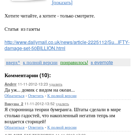
[показать]
Хотите читайте, а хотите - только смотрите.
Статья из газеты
http://www.dailymail.co.uk/news/article-2225112/Su...IFTY-
damage-set-50BILLION.html
вверх^
к полной версии
понравилось!
в evernote
Комментарии (10):
11-11-2012-13:23
удалить
Andrrr
Да уж... домик с видом на океан...
Обратиться
-
Ответить
-
К полной версии
11-11-2012-13:52
удалить
Викуша_2
Я сторонница теории бумеранга. Штаты сделали в мире
столько гадостей, что накопленный негатив тепрь им
воздается сторицей!
Обратиться
-
Ответить
-
К полной версии