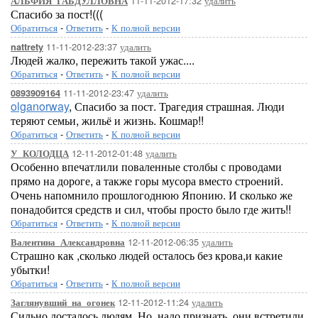
11-11-2012-17:32
удалить
АЛЬФИЯ_ГАБДУЛЛОВНА
Спасибо за пост!(((
Обратиться
-
Ответить
-
К полной версии
11-11-2012-23:37
удалить
nattrety
Людей жалко, пережить такой ужас....
Обратиться
-
Ответить
-
К полной версии
11-11-2012-23:47
удалить
0893909164
olganorway
, Спасибо за пост. Трагедия страшная. Люди
теряют семьи, жильё и жизнь. Кошмар!!
Обратиться
-
Ответить
-
К полной версии
12-11-2012-01:48
удалить
У_КОЛОДЦА
Особенно впечатлили поваленные столбы с проводами
прямо на дороге, а также горы мусора вместо строений.
Очень напомнило прошлогоднюю Японию. И сколько же
понадобится средств и сил, чтобы просто было где жить!!
Обратиться
-
Ответить
-
К полной версии
12-11-2012-06:35
удалить
Валентина_Александровна
Страшно как ,сколько людей осталось без крова,и какие
убытки!
Обратиться
-
Ответить
-
К полной версии
12-11-2012-11:24
удалить
Заглянувший_на_огонек
Сильно досталось людям. Но, надо признать, они встретили