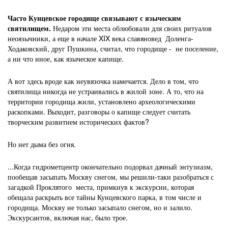
Часто Кунцевское городище связывают с языческим
святилищем.
Недаром эти места облюбовали для своих ритуалов
неоязычники, а еще в начале XIX века славяновед Доленга-
Ходаковский, друг Пушкина, считал, что городище - не поселение,
а ни что иное, как языческое капище.
А вот здесь вроде как неувязочка намечается. Дело в том, что
святилища никогда не устраивались в жилой зоне. А то, что на
территории городища жили, установлено археологическими
раскопками. Выходит, разговоры о капище следует считать
творческим развитием исторических фактов?
Но нет дыма без огня.
...Когда гидрометцентр окончательно подорвал дачный энтузиазм,
пообещав засыпать Москву снегом, мы решили-таки разобраться с
загадкой Проклятого места, примкнув к экскурсии, которая
обещала раскрыть все тайны Кунцевского парка, в том числе и
городища. Москву не только засыпало снегом, но и залило.
Экскурсантов, включая нас, было трое.