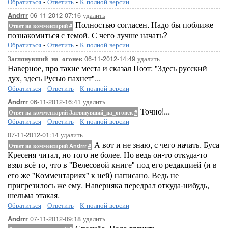
Обратиться
-
Ответить
-
К полной версии
06-11-2012-07:16
удалить
Andrrr
Полностью согласен. Надо бы поближе
Ответ на комментарий
#
познакомиться с темой. С чего лучше начать?
Обратиться
-
Ответить
-
К полной версии
06-11-2012-14:49
удалить
Заглянувший_на_огонек
Наверное, про такие места и сказал Поэт: "Здесь русский
дух, здесь Русью пахнет"...
Обратиться
-
Ответить
-
К полной версии
06-11-2012-16:41
удалить
Andrrr
Точно!...
Ответ на комментарий Заглянувший_на_огонек
#
Обратиться
-
Ответить
-
К полной версии
07-11-2012-01:14
удалить
А вот и не знаю, с чего начать. Буса
Ответ на комментарий Andrrr
#
Кресеня читал, но того не более. Но ведь он-то откуда-то
взял всё то, что в "Велесовой книге" под его редакцией (и в
его же "Комментариях" к ней) написано. Ведь не
пригрезилось же ему. Наверняка передрал откуда-нибудь,
шельма этакая.
Обратиться
-
Ответить
-
К полной версии
07-11-2012-09:18
удалить
Andrrr