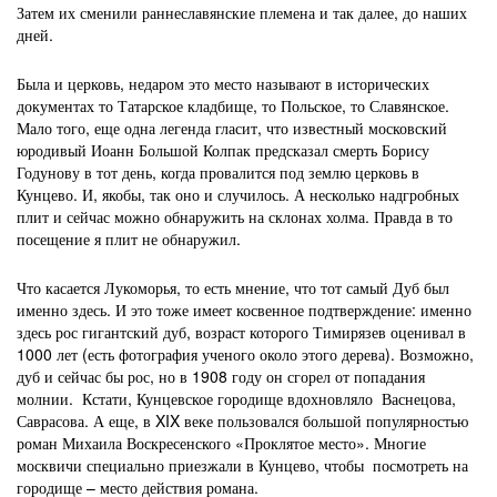
Затем их сменили раннеславянские племена и так далее, до наших
дней.
Была и церковь, недаром это место называют в исторических
документах то Татарское кладбище, то Польское, то Славянское.
Мало того, еще одна легенда гласит, что известный московский
юродивый Иоанн Большой Колпак предсказал смерть Борису
Годунову в тот день, когда провалится под землю церковь в
Кунцево. И, якобы, так оно и случилось. А несколько надгробных
плит и сейчас можно обнаружить на склонах холма. Правда в то
посещение я плит не обнаружил.
Что касается Лукоморья, то есть мнение, что тот самый Дуб был
именно здесь. И это тоже имеет косвенное подтверждение: именно
здесь рос гигантский дуб, возраст которого Тимирязев оценивал в
1000 лет (есть фотография ученого около этого дерева). Возможно,
дуб и сейчас бы рос, но в 1908 году он сгорел от попадания
молнии. Кстати, Кунцевское городище вдохновляло Васнецова,
Саврасова. А еще, в XIX веке пользовался большой популярностью
роман Михаила Воскресенского «Проклятое место». Многие
москвичи специально приезжали в Кунцево, чтобы посмотреть на
городище – место действия романа.