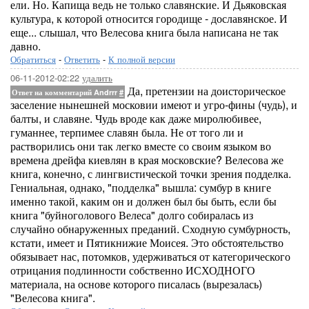
ели. Но. Капища ведь не только славянские. И Дьяковская
культура, к которой относится городище - дославянское. И
еще... слышал, что Велесова книга была написана не так
давно.
Обратиться
-
Ответить
-
К полной версии
06-11-2012-02:22
удалить
Да, претензии на доисторическое
Ответ на комментарий Andrrr
#
заселение нынешней московии имеют и угро-фины (чудь), и
балты, и славяне. Чудь вроде как даже миролюбивее,
гуманнее, терпимее славян была. Не от того ли и
растворились они так легко вместе со своим языком во
времена дрейфа киевлян в края московские? Велесова же
книга, конечно, с лингвистической точки зрения подделка.
Гениальная, однако, "подделка" вышла: сумбур в книге
именно такой, каким он и должен был бы быть, если бы
книга "буйноголового Велеса" долго собиралась из
случайно обнаруженных преданий. Сходную сумбурность,
кстати, имеет и Пятикнижие Моисея. Это обстоятельство
обязывает нас, потомков, удерживаться от категорического
отрицания подлинности собственно ИСХОДНОГО
материала, на основе которого писалась (вырезалась)
"Велесова книга".