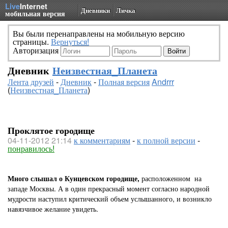
Live
Internet
Дневники
Личка
мобильная версия
Вы были перенаправлены на мобильную версию
страницы.
Вернуться!
Авторизация
Дневник
Неизвестная_Планета
Лента друзей
-
Дневник
-
Полная версия
Andrrr
(
Неизвестная_Планета
)
Проклятое городище
04-11-2012 21:14
к комментариям
-
к полной версии
-
понравилось!
Много слышал о Кунцевском городище,
расположенном на
западе Москвы. А в один прекрасный момент согласно народной
мудрости наступил критический объем услышанного, и возникло
навязчивое желание увидеть.