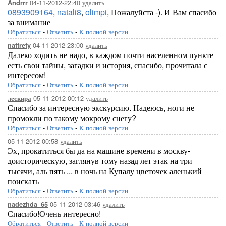
04-11-2012-22:40
удалить
Andrrr
0893909164
,
natali8
,
olimpi
, Пожалуйста -). И Вам спасибо
за внимание
Обратиться
-
Ответить
-
К полной версии
04-11-2012-23:00
удалить
nattrety
Далеко ходить не надо, в каждом почти населенном пункте
есть свои тайны, загадки и история, спасибо, прочитала с
интересом!
Обратиться
-
Ответить
-
К полной версии
05-11-2012-00:12
удалить
лескира
Спасибо за интересную экскурсию. Надеюсь, ноги не
промокли по такому мокрому снегу?
Обратиться
-
Ответить
-
К полной версии
05-11-2012-00:58
удалить
Эх, прокатиться бы да на машине времени в москву-
доисторическую, заглянув тому назад лет этак на три
тысячи, аль пять ... в ночь на Купалу цветочек аленький
поискать
Обратиться
-
Ответить
-
К полной версии
05-11-2012-03:46
удалить
nadezhda_65
Спасибо!Очень интересно!
Обратиться
-
Ответить
-
К полной версии