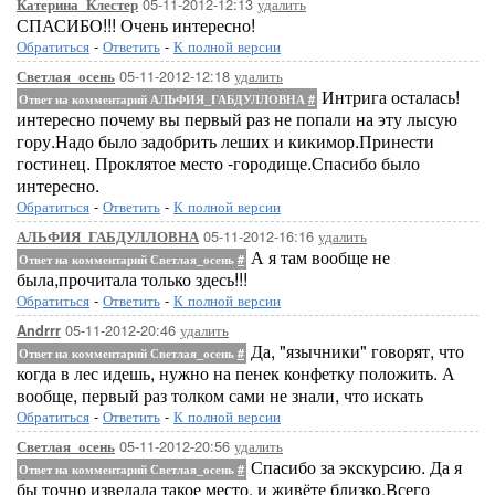
05-11-2012-12:13
удалить
Катерина_Клестер
СПАСИБО!!! Очень интересно!
Обратиться
-
Ответить
-
К полной версии
05-11-2012-12:18
удалить
Светлая_осень
Интрига осталась!
Ответ на комментарий АЛЬФИЯ_ГАБДУЛЛОВНА
#
интересно почему вы первый раз не попали на эту лысую
гору.Надо было задобрить леших и кикимор.Принести
гостинец. Проклятое место -городище.Спасибо было
интересно.
Обратиться
-
Ответить
-
К полной версии
05-11-2012-16:16
удалить
АЛЬФИЯ_ГАБДУЛЛОВНА
А я там вообще не
Ответ на комментарий Светлая_осень
#
была,прочитала только здесь!!!
Обратиться
-
Ответить
-
К полной версии
05-11-2012-20:46
удалить
Andrrr
Да, "язычники" говорят, что
Ответ на комментарий Светлая_осень
#
когда в лес идешь, нужно на пенек конфетку положить. А
вообще, первый раз толком сами не знали, что искать
Обратиться
-
Ответить
-
К полной версии
05-11-2012-20:56
удалить
Светлая_осень
Спасибо за экскурсию. Да я
Ответ на комментарий Светлая_осень
#
бы точно изведала такое место. и живёте близко.Всего