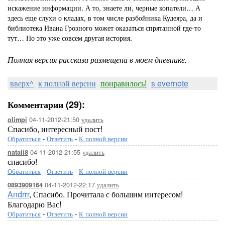
искажение информации. А то, знаете ли, черные копатели… А
здесь еще слухи о кладах, в том числе разбойника Кудеяра, да и
библиотека Ивана Грозного может оказаться спрятанной где-то
тут… Но это уже совсем другая история.
Полная версия рассказа размещена в моем дневнике.
вверх^
к полной версии
понравилось!
в evernote
Комментарии (29):
04-11-2012-21:50
удалить
olimpi
Спасибо, интересный пост!
Обратиться
-
Ответить
-
К полной версии
04-11-2012-21:55
удалить
natali8
спасибо!
Обратиться
-
Ответить
-
К полной версии
04-11-2012-22:17
удалить
0893909164
Andrrr
, Спасибо. Прочитала с большим интересом!
Благодарю Вас!
Обратиться
-
Ответить
-
К полной версии