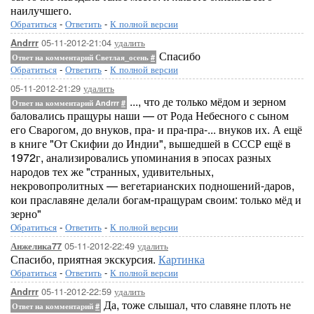
наилучшего.
Обратиться
-
Ответить
-
К полной версии
05-11-2012-21:04
удалить
Andrrr
Спасибо
Ответ на комментарий Светлая_осень
#
Обратиться
-
Ответить
-
К полной версии
05-11-2012-21:29
удалить
..., что де только мёдом и зерном
Ответ на комментарий Andrrr
#
баловались пращуры наши — от Рода Небесного с сыном
его Сварогом, до внуков, пра- и пра-пра-... внуков их. А ещё
в книге "От Скифии до Индии", вышедшей в СССР ещё в
1972г, анализировались упоминания в эпосах разных
народов тех же "странных, удивительных,
некровопролитных — вегетарианских подношений-даров,
кои праславяне делали богам-пращурам своим: только мёд и
зерно"
Обратиться
-
Ответить
-
К полной версии
05-11-2012-22:49
удалить
Анжелика77
Спасибо, приятная экскурсия.
Картинка
Обратиться
-
Ответить
-
К полной версии
05-11-2012-22:59
удалить
Andrrr
Да, тоже слышал, что славяне плоть не
Ответ на комментарий
#