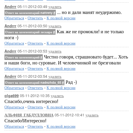
05-11-2012-03:49
удалить
Andrrr
... но и дали манят неудержимо.
Ответ на комментарий nattrety
#
Обратиться
-
Ответить
-
К полной версии
05-11-2012-03:50
удалить
Andrrr
Как же не промокли! и не только
Ответ на комментарий лескира
#
ноги -)
Обратиться
-
Ответить
-
К полной версии
05-11-2012-03:53
удалить
Andrrr
Честно говоря, страшновато будет... Хоть
Ответ на комментарий
#
и наши боги, но суровые. И человечинкой не брезговали
Обратиться
-
Ответить
-
К полной версии
05-11-2012-03:54
удалить
Andrrr
Рад -)
Ответ на комментарий nadezhda_65
#
Обратиться
-
Ответить
-
К полной версии
05-11-2012-10:35
удалить
olga699
Спасибо,очень интересно!
Обратиться
-
Ответить
-
К полной версии
05-11-2012-10:41
удалить
АЛЬФИЯ_ГАБДУЛЛОВНА
Спасибо!Интересно!
Обратиться
-
Ответить
-
К полной версии