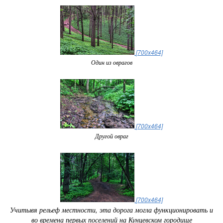
[700x464]
Один из оврагов
[700x464]
Другой овраг
[700x464]
Учитывя рельеф местности, эта дорога могла функционировать и
во времена первых поселений на Кунцевском городище