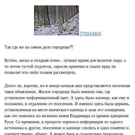
[700x464]
Так где же на самом деле городище?!
Кстати, весна и поздняя осень - лучшее время для визитов сюда, а
то летом густой подлесок, заросли крапивы и сныти вряд ли
позволят что-либо толком рассмотреть.
Долго ли, коротко, но в конце-концов мне представляется логичным
такое объяснение. Жилое городище было именно там, где
установлен информационный щит. А здесь было капище, как ему и
положено, в отдалении от поселения. И именно здесь была церковь,
установленная на месте языческого капища в знак его освящения,
как это повелось по велению князя Владимира со времен крещения
Руси. Со временем, в процессе переноса информации из одного
источника в другие, поселение и капище слились в одно понятие и,
соответственно, объект. А может быть и сознательно произошло