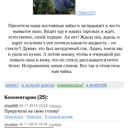
[700x525]
Прилетела наша постоянная чайка и заглядывает в чисто
вымытое окно. Видит еду в наших тарелках и ждёт,
естественно, своей порции. Ан нет! Ждала она, ждала, и
вдруг из клюва у неё потекла какая-то жидкость – по
стеклу!! Думаю, это был желудочный сок. Ладно, поели мы
и ушли из кухни. А потом захожу, чтобы в очередной раз
помыть окна и вижу, что по стеклу расплывается нечто
белое. Испражнения, иным словом. Вот так и отомстила
нам чайка.
вверх^
к полной версии
понравилось!
в evernote
Комментарии (25):
02-11-2012-19:32
удалить
olga699
Приручили на свою голову!
Обратиться
-
Ответить
-
К полной версии
02-11-2012-19:34
удалить
лескира