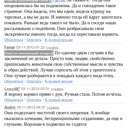
Ответ на комментарий Famar
#
опорожнилась бы на подоконник. Да и совпадение такое
странное. Она видела, что мы едим, видела курицу на
тарелках, а мы не дали. И именно тогда ей вдруг захотелось
покакать. Раньше ведь такого не было. Да и соседи наши
рассказывали о подобном. Они разбрасывали свои
экскременты именно тогда, когда их переставали кормить.
Обратиться
-
Ответить
-
К полной версии
03-11-2012-01:22
удалить
Famar
По одному-двум случаям я бы
Ответ на комментарий лескира
#
заключений не делала. Просто нам, людям, свойственно
приписывать животным свои собственные мысли и чувства
и образ действий. Лучше спросить об этом у орнитолога.
Они лучше разбираются в повадках каждого вида птиц.
Обратиться
-
Ответить
-
К полной версии
03-11-2012-03:31
удалить
Сергей87
Я ворону кормил прямо с рук. Ручная стала. Потом исчезла.
Обратиться
-
Ответить
-
К полной версии
03-11-2012-04:37
удалить
Andrrr
Они подкупают чистотой своего оперения. А вообще
оказались алчными, беспринципными созданиями, да еще и
глупыми. Воронам в подметки не годятся