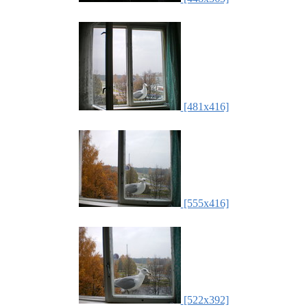
[481x416]
[555x416]
[522x392]