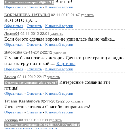
Вот-вот!
Ответ на комментарий olga699
#
Обратиться
-
Ответить
-
К полной версии
02-11-2012-21:47
удалить
БОБРЫШЕВА_НАТАЛЬЯ
ВОТ ЭТО ДА....
Обратиться
-
Ответить
-
К полной версии
02-11-2012-22:01
удалить
Лидия04
Если бы это сделала ворона-не удивилась бы,но чайка...
Обратиться
-
Ответить
-
К полной версии
02-11-2012-22:12
удалить
zlatorozka
И у нас бьiла похожая история.Для птиц нет границ,а видно
и характер у них такой.....
Картинка
Обратиться
-
Ответить
-
К полной версии
02-11-2012-22:17
удалить
Закиса
Интересные создания эти
Ответ на комментарий zlatorozka
#
птицы!
Обратиться
-
Ответить
-
К полной версии
02-11-2012-22:55
удалить
Tatiana_Kashtanova
Интересные птички.Спасибо,понравилось!
Обратиться
-
Ответить
-
К полной версии
03-11-2012-00:38
удалить
лескира
Ответ на комментарий БОБРЫШЕВА_НАТАЛЬЯ
#