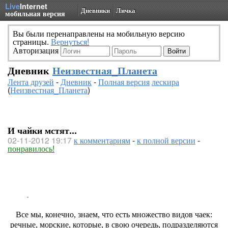
Live
Internet
Дневники
Личка
мобильная версия
Вы были перенаправлены на мобильную версию
страницы.
Вернуться!
Авторизация
Дневник
Неизвестная_Планета
Лента друзей
-
Дневник
-
Полная версия
лескира
(
Неизвестная_Планета
)
И чайки мстят...
02-11-2012 19:17
к комментариям
-
к полной версии
-
понравилось!
Все мы, конечно, знаем, что есть множество видов чаек:
речные, морские, которые, в свою очередь, подразделяются