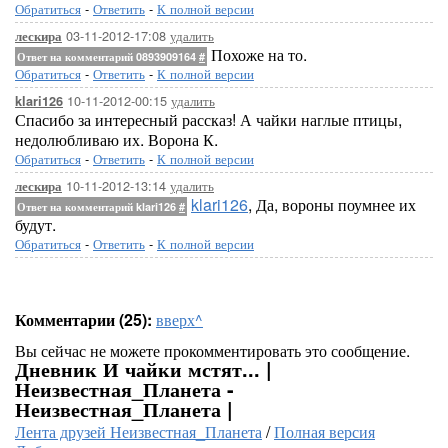
Обратиться
-
Ответить
-
К полной версии
03-11-2012-17:08
удалить
лескира
Похоже на то.
Ответ на комментарий 0893909164
#
Обратиться
-
Ответить
-
К полной версии
10-11-2012-00:15
удалить
klari126
Спасибо за интересный рассказ! А чайки наглые птицы,
недолюбливаю их. Ворона К.
Обратиться
-
Ответить
-
К полной версии
10-11-2012-13:14
удалить
лескира
klari126
, Да, вороны поумнее их
Ответ на комментарий klari126
#
будут.
Обратиться
-
Ответить
-
К полной версии
Комментарии (25):
вверх^
Вы сейчас не можете прокомментировать это сообщение.
Дневник И чайки мстят... |
Неизвестная_Планета -
Неизвестная_Планета |
Лента друзей Неизвестная_Планета
/
Полная версия