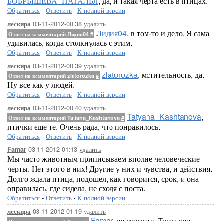
БОБРЫШЕВА_НАТАЛЬЯ
, да, и такая черта есть в птицах.
Обратиться
-
Ответить
-
К полной версии
03-11-2012-00:38
удалить
лескира
Лидия04
, в том-то и дело. Я сама
Ответ на комментарий Лидия04
#
удивилась, когда столкнулась с этим.
Обратиться
-
Ответить
-
К полной версии
03-11-2012-00:39
удалить
лескира
zlatorozka
, мстительность, да.
Ответ на комментарий zlatorozka
#
Ну все как у людей.
Обратиться
-
Ответить
-
К полной версии
03-11-2012-00:40
удалить
лескира
Tatyana_Kashtanova
,
Ответ на комментарий Tatiana_Kashtanova
#
птички еще те. Очень рада, что понравилось.
Обратиться
-
Ответить
-
К полной версии
03-11-2012-01:13
удалить
Famar
Мы часто животным приписываем вполне человеческие
черты. Нет этого в них! Другие у них и чувства, и действия.
Долго ждала птица, подошел, как говорится, срок, и она
оправилась, где сидела, не сходя с поста.
Обратиться
-
Ответить
-
К полной версии
03-11-2012-01:19
удалить
лескира
Famar
, не скажите. Тогда она