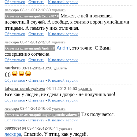
Обратиться
-
Ответить
-
К полной версии
03-11-2012-12:30
удалить
лескира
Может, с ней произошел
Ответ на комментарий Сергей87
#
несчастный случай. А вообще, я считаю ворон умнейшими
птицами. А память у них отличная.
Обратиться
-
Ответить
-
К полной версии
03-11-2012-12:31
удалить
лескира
Andrrr
, это точно. С Вами
Ответ на комментарий Andrrr
#
совершенно согласна.
Обратиться
-
Ответить
-
К полной версии
03-11-2012-13:50
удалить
murka13
))))
Обратиться
-
Ответить
-
К полной версии
03-11-2012-15:53
удалить
tatyana_serebryakova
Все как у людей, не сделай добро - не получишь зло!
Обратиться
-
Ответить
-
К полной версии
03-11-2012-16:02
удалить
лескира
Так получается.
Ответ на комментарий tatyana_serebryakova
#
Обратиться
-
Ответить
-
К полной версии
03-11-2012-16:44
удалить
0893909164
лескира
, Спасибо. У птиц, как у людей.