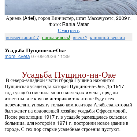
Ариэль (Ariel), город Винчестер, штат Массачусетс, 2009 г.
Фото: Rania Matar
Смотреть
комментарии: 7
понравилось!
вверх^
к полной версии
Усадьба Пущино-на-Оке
more_cveta
07-09-2026 11:39
Усадьба Пущино-на-Оке
В северо-западной части города Пущино находится
Пущинская усадьба,та которая Пущино-на-Оке. До 1917
года усадьба сменила много хозяев,их имена , вряд ли
известны вне кругов историков,так что не буду всех
перечислять,упомяну только композитора Алябьева,который
был женат на овдовевшей хозяйке усадьбы Офросимовой.
После революции 1917 г. в усадьбе размещалась сельская
больница, для которой в 1971 г. построили новое здание в
городе. С тех пор старые усадебные строения пустуют.