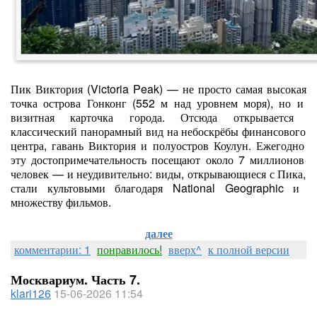
Пик
Виктория
(Victoria
Peak)
— не
просто
самая
высокая
точка
острова
Гонконг
(552
м
над
уровнем
моря),
но
и
визитная
карточка
города.
Отсюда
открывается
классический
панорамный
вид
на
небоскрёбы
финансового
центра,
гавань
Виктория
и
полуостров
Коулун.
Ежегодно
эту
достопримечательность
посещают
около
7
миллионов
человек
— и
неудивительно:
виды,
открывающиеся
с
Пика,
стали
культовыми
благодаря
National
Geographic
и
множеству
фильмов.
далее
комментарии: 1
понравилось!
вверх^
к полной версии
Москвариум. Часть 7.
klari126
15-06-2026 11:54