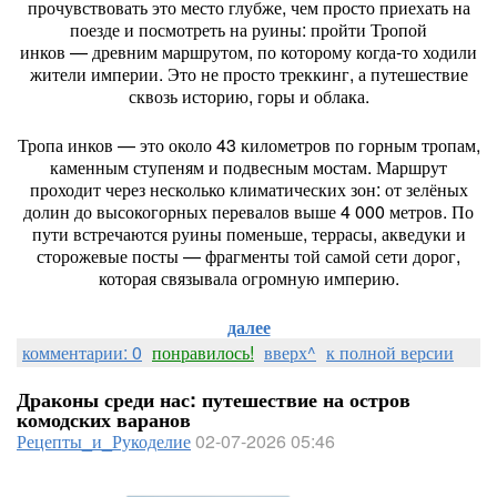
прочувствовать
это
место
глубже,
чем
просто
приехать
на
поезде
и
посмотреть
на
руины:
пройти
Тропой
инков
— древним
маршрутом,
по
которому
когда‑то
ходили
жители
империи.
Это
не
просто
треккинг,
а
путешествие
сквозь
историю,
горы
и
облака.
Тропа
инков
— это
около
43
километров
по
горным
тропам,
каменным
ступеням
и
подвесным
мостам.
Маршрут
проходит
через
несколько
климатических
зон:
от
зелёных
долин
до
высокогорных
перевалов
выше
4
000
метров.
По
пути
встречаются
руины
поменьше,
террасы,
акведуки
и
сторожевые
посты
— фрагменты
той
самой
сети
дорог,
которая
связывала
огромную
империю.
далее
комментарии: 0
понравилось!
вверх^
к полной версии
Драконы среди нас: путешествие на остров
комодских варанов
Рецепты_и_Рукоделие
02-07-2026 05:46