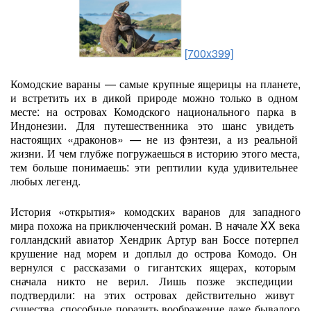
[700x399]
Комодские
вараны
— самые
крупные
ящерицы
на
планете,
и
встретить
их
в
дикой
природе
можно
только
в
одном
месте:
на
островах
Комодского
национального
парка
в
Индонезии.
Для
путешественника
это
шанс
увидеть
настоящих
«драконов»
— не
из
фэнтези,
а
из
реальной
жизни.
И
чем
глубже
погружаешься
в
историю
этого
места,
тем
больше
понимаешь:
эти
рептилии
куда
удивительнее
любых
легенд.
История
«открытия»
комодских
варанов
для
западного
мира
похожа
на
приключенческий
роман.
В
начале
XX
века
голландский
авиатор
Хендрик
Артур
ван
Боссе
потерпел
крушение
над
морем
и
доплыл
до
острова
Комодо.
Он
вернулся
с
рассказами
о
гигантских
ящерах,
которым
сначала
никто
не
верил.
Лишь
позже
экспедиции
подтвердили:
на
этих
островах
действительно
живут
существа,
способные
поразить
воображение
даже
бывалого