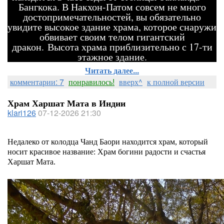
Бангкока. В Накхон-Патом совсем не много
достопримечательностей, вы обязательно
увидите высокое здание храма, которое снаружи
обвивает своим телом гигантский
дракон. Высота храма приблизительно с 17-ти
этажное здание.
Читать далее...
комментарии: 7
понравилось!
вверх^
к полной версии
Храм Харшат Мата в Индии
klari126
07-12-2026 21:30
Недалеко от колодца Чанд Баори находится храм, который
носит красивое название: Храм богини радости и счастья
Харшат Мата.