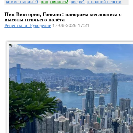
комментарии: 0
понравилось!
вверх^
к полной версии
Пик Виктория, Гонконг: панорама мегаполиса с
высоты птичьего полёта
Рецепты_и_Рукоделие
17-06-2026 17:21