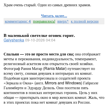
Храм очень старый. Один из самых древних храмов.
Читать далее...
комментарии: 4
понравилось!
вверх^
к полной версии
В маленькой светелке огонек горит.
Galyshenka
09-10-2026 04:04
Спальня — это не просто место для сна;
она отображает
мечты и переживания, индивидуальность, темперамент,
религиозный аскетизм или открытость своей хозяйки.
Фотограф Рания Матар (Rania Matar) путешествует по
всему свету, снимая девушек в интерьерах их комнат.
Подобная идея заинтересовала и создателей проекта
«Зеркала и Окна» (англ. Mirrors and Windows) Габриэле
Галимберти и Эдуарду Делиль. Они посетили пять
континентов в поисках интересных героинь. Цель у них
общая — приоткрыть окно в мир женских комнат. Жаль, что
в этих проектах пока нет комнат девушек из России.