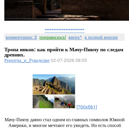
***********************
комментарии: 3
понравилось!
вверх^
к полной версии
Тропа инков: как пройти к Мачу‑Пикчу по следам
древних.
Рецепты_и_Рукоделие
02-07-2026 08:05
[700x561]
Мачу‑Пикчу
давно
стал
одним
из
главных
символов
Южной
Америки,
и
многие
мечтают
его
увидеть.
Но
есть
способ