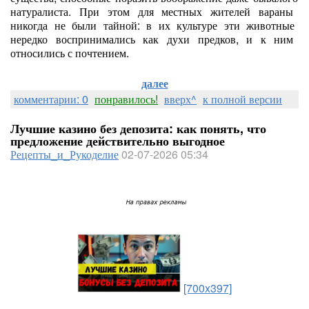
натуралиста.
При
этом
для
местных
жителей
вараны
никогда
не
были
тайной:
в
их
культуре
эти
животные
нередко
воспринимались
как
духи
предков,
и
к
ним
относились
с
почтением.
далее
комментарии: 0
понравилось!
вверх^
к полной версии
Лучшие казино без депозита: как понять, что
предложение действительно выгодное
Рецепты_и_Рукоделие
02-07-2026 05:34
[700x397]