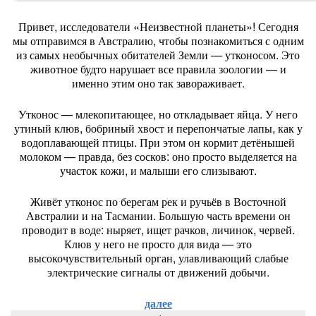
Привет,
исследователи
«Неизвестной
планеты»!
Сегодня
мы
отправимся
в
Австралию,
чтобы
познакомиться
с
одним
из
самых
необычных
обитателей
Земли
— утконосом.
Это
животное
будто
нарушает
все
правила
зоологии
— и
именно
этим
оно
так
завораживает.
Утконос
— млекопитающее,
но
откладывает
яйца.
У
него
утиный
клюв,
бобриный
хвост
и
перепончатые
лапы,
как
у
водоплавающей
птицы.
При
этом
он
кормит
детёнышей
молоком
— правда,
без
сосков:
оно
просто
выделяется
на
участок
кожи,
и
малыши
его
слизывают.
Живёт
утконос
по
берегам
рек
и
ручьёв
в
Восточной
Австралии
и
на
Тасмании.
Большую
часть
времени
он
проводит
в
воде:
ныряет,
ищет
рачков,
личинок,
червей.
Клюв
у
него
не
просто
для
вида
— это
высокочувствительный
орган,
улавливающий
слабые
электрические
сигналы
от
движений
добычи.
далее