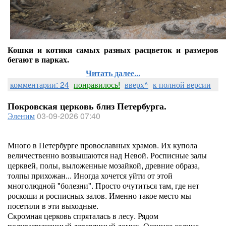
Кошки и котики самых разных расцветок и размеров
бегают в парках.
Читать далее...
комментарии: 24
понравилось!
вверх^
к полной версии
Покровская церковь близ Петербурга.
Эленим
03-09-2026 07:40
Много в Петербурге провославных храмов. Их купола
величественно возвышаются над Невой. Росписные залы
церквей, полы, выложенные мозайкой, древние образа,
толпы прихожан... Иногда хочется уйти от этой
многолюдной "болезни". Просто очутиться там, где нет
роскоши и росписных залов. Именно такое место мы
посетили в эти выходные.
Скромная церковь спряталась в лесу. Рядом
полуразрушенный деревянный домик. Осеннее солнце.