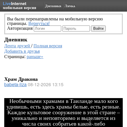
Live
Internet
Дневники
Личка
мобильная версия
Вы были перенаправлены на мобильную версию
страницы.
Вернуться!
Авторизация
Дневник
Лента друзей
/
Полная версия
Добавить в друзья
Страницы:
раньше»
Храм Дракона
babeta-liza
08-12-2026 13:15
Необычными храмами в Таиланде мало кого
удивишь, есть здесь храмы белые, есть резные.
Каждое культовое сооружение в этой стране –
уникально и неповторимо и выделяется из
числа своих собратьев какой-либо