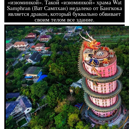
«изюминкой». Такой «изюминкой» храма Wat
Samphran (Ват Сампхан) недалеко от Бангкока
является дракон, который буквально обвивает
своим телом все здание.