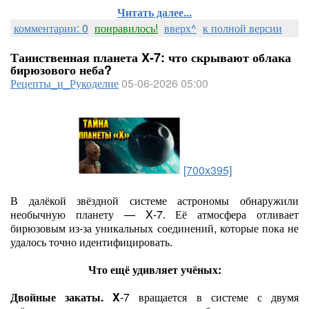
Читать далее...
комментарии: 0
понравилось!
вверх^
к полной версии
Таинственная планета X‑7: что скрывают облака
бирюзового неба?
Рецепты_и_Рукоделие
05-06-2026 05:00
[700x395]
В далёкой звёздной системе астрономы обнаружили
необычную планету — X‑7. Её атмосфера отливает
бирюзовым из‑за уникальных соединений, которые пока не
удалось точно идентифицировать.
Что ещё удивляет учёных:
Двойные закаты. X
‑7 вращается в системе с двумя