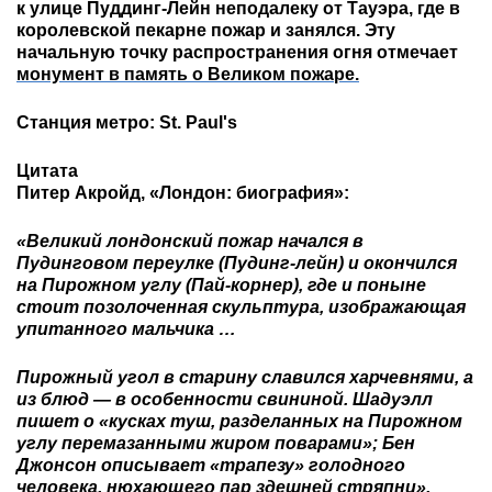
к улице Пуддинг-Лейн неподалеку от Тауэра, где в
королевской пекарне пожар и занялся. Эту
начальную точку распространения огня отмечает
монумент в память о Великом пожаре.
Станция метро: St. Paul's
Цитата
Питер Акройд, «Лондон: биография»:
«Великий лондонский пожар начался в
Пудинговом переулке (Пудинг-лейн) и окончился
на Пирожном углу (Пай-корнер), где и поныне
стоит позолоченная скульптура, изображающая
упитанного мальчика …
Пирожный угол в старину славился харчевнями, а
из блюд — в особенности свининой. Шадуэлл
пишет о «кусках туш, разделанных на Пирожном
углу перемазанными жиром поварами»; Бен
Джонсон описывает «трапезу» голодного
человека, нюхающего пар здешней стряпни».