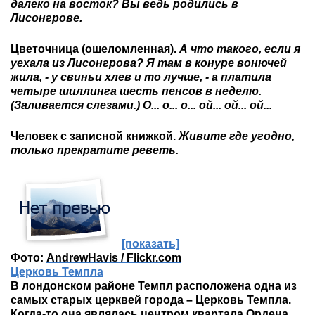
далеко на восток? Вы ведь родились в
Лисонгрове.
Цветочница (ошеломленная).
А что такого, если я
уехала из Лисонгрова? Я там в конуре вонючей
жила, - у свиньи хлев и то лучше, - а платила
четыре шиллинга шесть пенсов в неделю.
(Заливается слезами.) О... о... о... ой... ой... ой...
Человек с записной книжкой.
Живите где угодно,
только прекратите реветь.
[показать]
Фото:
AndrewHavis / Flickr.com
Церковь Темпла
В лондонском районе Темпл расположена одна из
самых старых церквей города – Церковь Темпла.
Когда-то она являлась центром квартала Ордена