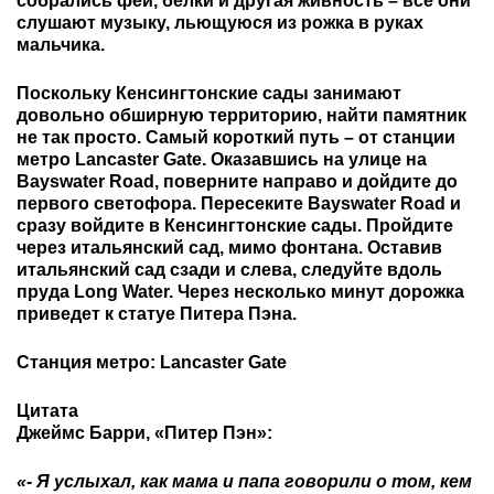
собрались феи, белки и другая живность – все они
слушают музыку, льющуюся из рожка в руках
мальчика.
Поскольку Кенсингтонские сады занимают
довольно обширную территорию, найти памятник
не так просто. Самый короткий путь – от станции
метро Lancaster Gate. Оказавшись на улице на
Bayswater Road, поверните направо и дойдите до
первого светофора. Пересеките Bayswater Road и
сразу войдите в Кенсингтонские сады. Пройдите
через итальянский сад, мимо фонтана. Оставив
итальянский сад сзади и слева, следуйте вдоль
пруда Long Water. Через несколько минут дорожка
приведет к статуе Питера Пэна.
Станция метро: Lancaster Gate
Цитата
Джеймс Барри, «Питер Пэн»:
«- Я услыхал, как мама и папа говорили о том, кем