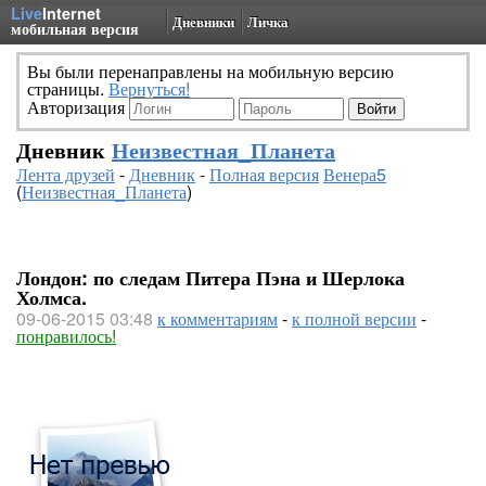
Live
Internet
Дневники
Личка
мобильная версия
Вы были перенаправлены на мобильную версию
страницы.
Вернуться!
Авторизация
Дневник
Неизвестная_Планета
Лента друзей
-
Дневник
-
Полная версия
Венера5
(
Неизвестная_Планета
)
Лондон: по следам Питера Пэна и Шерлока
Холмса.
09-06-2015 03:48
к комментариям
-
к полной версии
-
понравилось!