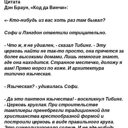
Цитата
Дэн Браун, «Код да Винчи»:
«- Кто-нибудь из вас хоть раз там бывал?
Софи и Лэнгдон ответили отрицательно.
- Что ж, я не удивлен, - сказал Тибинг. - Эту
церковь найти не так-то просто, она прячется за
более высокими домами. Лишь немногие знают,
где она находится. Странное местечко, доложу я
вам! Прямо мороз по коже. И архитектура
типично языческая.
- Языческая? - удивилась Софи.
- Да это пантеон язычества! - воскликнул Тибинг.
- Церковь круглая. При строительстве
тамплиеры пренебрегли традиционной для
христианства крестообразной формой и
построили церковь в виде правильного круга.
Это символизировало солнце. И не где-нибудь