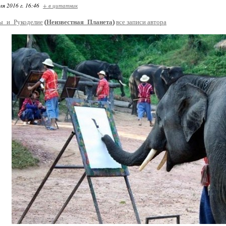
ля 2016 г. 16:46
+ в цитатник
ы_и_Рукоделие
(
Неизвестная_Планета
)
все записи автора