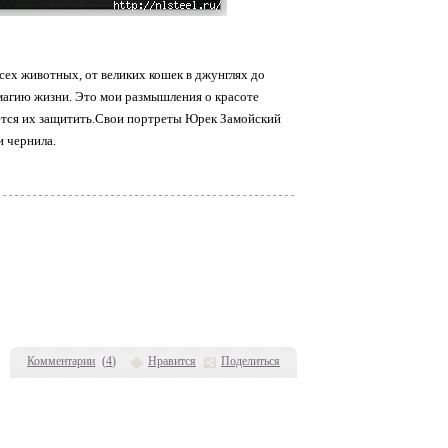
сех животных, от великих кошек в джунглях до
 магию жизни. Это мои размышления о красоте
ется их защитить.Свои портреты Юрек Замойский
и чернила.
Комментарии
(
4
)
Нравится
Поделиться