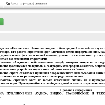
Авось
из (+ сутки) дневников
щество
«Неизвестная
Планета»
создано
с
благородной
миссией
— служит
гозора.
Его
работа
строится
вокруг
ключевых
целей:
информационной,
нау
удивительным
фактам
о
нашей
планете,
узнать
о
малоизвестных
уголках
иться собственными открытиями.
Планета» объединяет
любознательных
людей,
которым
интересно
исследо
естве
публикуются
материалы
о
географии,
этнографии,
биологии,
астрон
чше
понять
устройство
мира
и
многообразие
жизни на Земле.
щество
строго
соблюдает
принципы
добросовестного
использования
контен
тственность
за
их
размещение
лежит
непосредственно на них.
Планета» стремится
быть
не
только
источником
знаний,
но
и
примеро
авовых
норм.
Присоединяйтесь
к
сообществу,
чтобы
вместе
открывать новы
Правовая
информация
НА
ПУБЛИКУЕМЫЕ
АУДИО-,
ВИДЕО-,
ГРАФИЧЕСКИЕ
И
ТЕКС
.