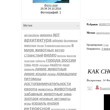
Фото дня
20:34 24.10.2016
Фотографий: 1
Рубрики:
ЖИВОТНЫ
Метки
-
Метки:
интересное
арт
америка
автомобили
архитектура
африка
бездомные
в
Процитировано
3 раз
животные
белки
букмекерская контора
Понравилось:
5 польз
мире животных
ветер
видео
странствий
вороны
высотка
города россии
генетика
гибриды
горы
дели
джайпур
дикая
деревья
дикие животные
КАК СН
природа
домашние
дикие кошки
дома
питомцы
Воскресенье, 14 Фе
достопримечательности
животные
Рецепт
европа
живопись
забавные животные
зима
зоопарк
игровые автоматы
индия
израиль
игры
интересное
интересное о кошках