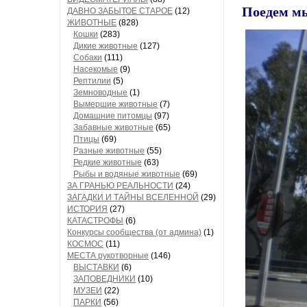
Поедем мы
ДАВНО ЗАБЫТОЕ СТАРОЕ
(12)
ЖИВОТНЫЕ
(828)
Кошки
(283)
Дикие животные
(127)
Собаки
(111)
Насекомые
(9)
Рептилии
(5)
Земноводные
(1)
Вымершие животные
(7)
Домашние питомцы
(97)
Забавные животные
(65)
Птицы
(69)
Разные животные
(55)
Редкие животные
(63)
Рыбы и водяные животные
(69)
ЗА ГРАНЬЮ РЕАЛЬНОСТИ
(24)
ЗАГАДКИ И ТАЙНЫ ВСЕЛЕННОЙ
(29)
ИСТОРИЯ
(27)
КАТАСТРОФЫ
(6)
Конкурсы сообщества (от админа)
(1)
КОСМОС
(11)
МЕСТА рукотворные
(146)
ВЫСТАВКИ
(6)
ЗАПОВЕДНИКИ
(10)
МУЗЕИ
(22)
ПАРКИ
(56)