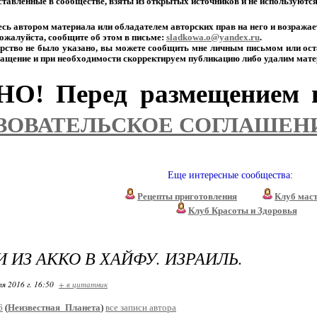
тавленные
в
сообществе,
взяты
из
открытых
источников
и
не
используютс
есь
автором
материала
или
обладателем
авторских
прав
на
него
и
возражае
ожалуйста,
сообщите
об
этом
в
письме:
sladkowa.o@yandex.ru
.
рство
не
было
указано,
вы
можете
сообщить
мне
личным
письмом
или
ост
ащение
и
при
необходимости
скорректируем
публикацию
либо
удалим
мате
О! Перед размещением п
ЗОВАТЕЛЬСКОЕ СОГЛАШЕН
Еще интересные сообщества:
Рецепты приготовления
Клуб мас
Клуб Красоты и Здоровья
И ИЗ АККО В ХАЙФУ. ИЗРАИЛЬ.
я 2016 г. 16:50
+ в цитатник
6
(
Неизвестная_Планета
)
все записи автора