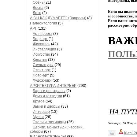
Материалы,
выс
Осень
(21)
Весна
(6)
Если
вы
являет
Лето
(2)
м
сообществе,
п
А ВЫ КАК ДУМАЕТЕ? (Вопросы)
(8)
Если
ваше
авто
Палеонтология
(5)
рассмотрим
обр
АРТ
(131)
Арт-проект
(8)
ВАЖН
Бодиарт
(1)
Живопись
(42)
Инсталляция
(3)
ПОЛЬ
Искусство
(34)
Креатив
(13)
Скульптуры
(29)
Стрит-арт
(1)
Фото-арт
(5)
Художники
(53)
АРХИТЕКТУРА,ИНТЕРЬЕР
(293)
Бары и рестораны
(2)
Дома и коттеджи
(61)
Другое
(64)
Замки и дворцы
(33)
НА ПУТ
Интерьер
(13)
Музеи
(26)
Отели и гостиницы
(26)
Четверг, 18 Феврал
Церкви, монастыри, часовни,
соборы
(67)
klari12
ВИДЕОМАТЕРИАЛЫ
(88)