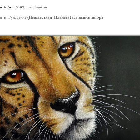
я 2016 г. 11:00
+ в цитатник
ы_и_Рукоделие
(
Неизвестная_Планета
)
все записи автора