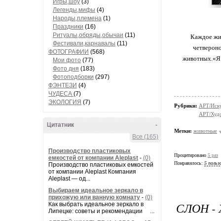
Игры,шоу
(3)
Легенды,мифы
(4)
Народы,племена
(1)
Праздники
(16)
Ритуалы,обряды,обычаи
(11)
Каждое жив
Фестивали,карнавалы
(11)
четвероно
ФОТОГРАФИИ
(568)
животных.«Я 
Мои фото
(77)
Фото дня
(183)
Фотоподборки
(297)
ФЭНТЕЗИ
(4)
ЧУДЕСА
(7)
ЭКОЛОГИЯ
(7)
Рубрики:
АРТ/Иск
АРТ/Худ
Цитатник
-
Метки:
животные
Все (165)
Производство пластиковых
Процитировано
5 раз
емкостей от компании Aleplast
-
(0)
Понравилось:
5 польз
Производство пластиковых емкостей
от компании Aleplast Компания
Aleplast — од...
Выбираем идеальное зеркало в
прихожую или ванную комнату
-
(0)
СЛОН -
Как выбрать идеальное зеркало в
Липецке: советы и рекомендации ...