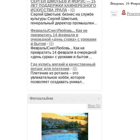
СЕРГЕЙ ШМОТЬЕВ И ФОРЭС — 15
Вторник, 16 Февра
ЛЕТ ПОДДЕРЖКИ КАМНЕРЕЗНОГО
ИСКУССТВА УРАЛА
-
(0)
Рецепт
Сергей Шмотьев: бизнес на службе
культуры Сергей Шмотьев,
генеральный директор промышлен...
Февраль/Снег/Любовь... Как не
превратить 14 февраля в
очередной «день сурка» с уроками
и бытом
-
(0)
Февраль/Снег/Любовь... Как не
превратить 14 февраля в очередной
«день сурка» с уроками и бытом ...
Где купить мягкий и качественный
ротанг для плетения
-
(0)
Плетение из ротанга – это
увлекательное хобби, которое
позволяет создавать уникал...
Фотоальбом
-
Все (1)