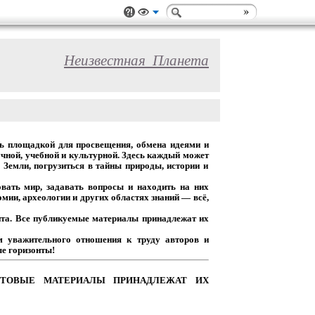
Неизвестная_Планета
ь
площадкой
для
просвещения,
обмена
идеями
и
чной,
учебной
и
культурной.
Здесь
каждый
может
Земли,
погрузиться
в
тайны
природы,
истории
и
вать
мир,
задавать
вопросы
и
находить
на
них
омии,
археологии
и
других
областях
знаний
— всё,
та.
Все
публикуемые
материалы
принадлежат
их
м
уважительного
отношения
к
труду
авторов
и
е горизонты!
ТОВЫЕ
МАТЕРИАЛЫ
ПРИНАДЛЕЖАТ
ИХ