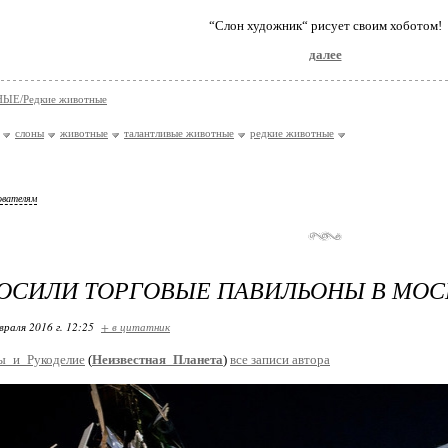
“Слон художник“ рисует своим хоботом!
далее
Е/Редкие животные
слоны
животные
талантливые животные
редкие животные
ователям
ОСИЛИ ТОРГОВЫЕ ПАВИЛЬОНЫ В МОС
враля 2016 г. 12:25
+ в цитатник
ы_и_Рукоделие
(
Неизвестная_Планета
)
все записи автора