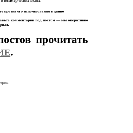
я
в
коммерческих
целях.
те
против
его
использования
в
данно
авьте
комментарий
под
постом
— мы
оперативно
риал.
остов прочитать
.
ИЕ
териц