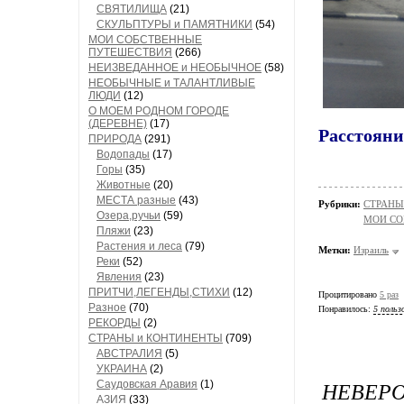
СВЯТИЛИЩА
(21)
СКУЛЬПТУРЫ и ПАМЯТНИКИ
(54)
МОИ СОБСТВЕННЫЕ
ПУТЕШЕСТВИЯ
(266)
НЕИЗВЕДАННОЕ и НЕОБЫЧНОЕ
(58)
НЕОБЫЧНЫЕ и ТАЛАНТЛИВЫЕ
ЛЮДИ
(12)
О МОЕМ РОДНОМ ГОРОДЕ
(ДЕРЕВНЕ)
(17)
Расстояни
ПРИРОДА
(291)
Водопады
(17)
Горы
(35)
Животные
(20)
МЕСТА разные
(43)
Рубрики:
СТРАНЫ
Озера,ручьи
(59)
МОИ СО
Пляжи
(23)
Растения и леса
(79)
Метки:
Израиль
Реки
(52)
Явления
(23)
ПРИТЧИ,ЛЕГЕНДЫ,СТИХИ
(12)
Процитировано
5 раз
Разное
(70)
Понравилось:
5 польз
РЕКОРДЫ
(2)
СТРАНЫ и КОНТИНЕНТЫ
(709)
АВСТРАЛИЯ
(5)
УКРАИНА
(2)
НЕВЕР
Саудовская Аравия
(1)
АЗИЯ
(33)