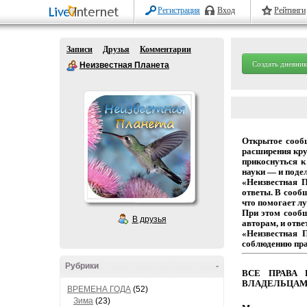
Регистрация
Вход
Рейтинги
Записи
Друзья
Комментарии
Создать дневник
Неизвестная Планета
Открытое
сооб
расширения
кру
прикоснуться
к
науки
— и
подел
«Неизвестная 
ответы.
В
сообщ
что
помогает
лу
При этом сооб
В друзья
авторам,
и
отве
«Неизвестная 
соблюдению
пр
Рубрики
-
ВСЕ
ПРАВА
ВЛАДЕЛЬЦАМ
ВРЕМЕНА ГОДА
(52)
Зима
(23)