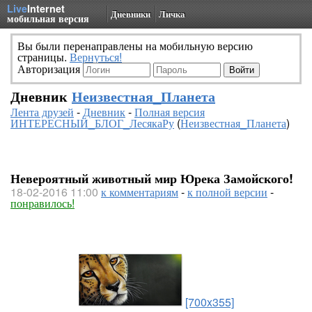
Live
Internet
Дневники
Личка
мобильная версия
Вы были перенаправлены на мобильную версию
страницы.
Вернуться!
Авторизация
Дневник
Неизвестная_Планета
Лента друзей
-
Дневник
-
Полная версия
ИНТЕРЕСНЫЙ_БЛОГ_ЛесякаРу
(
Неизвестная_Планета
)
Невероятный животный мир Юрека Замойского!
18-02-2016 11:00
к комментариям
-
к полной версии
-
понравилось!
[700x355]