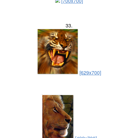
[700x700]
33.
[629x700]