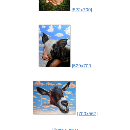
[522x700]
[529x700]
[700x567]