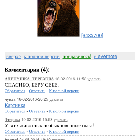
[648x700]
вверх^
к полной версии
понравилось!
в evernote
Комментарии (4):
18-02-2016-11:52
удалить
АЛЕНУШКА_ТЕРЕХОВА
СПАСИБО, БЕРУ СЕБЕ.
Обратиться
-
Ответить
-
К полной версии
18-02-2016-20:25
удалить
луида
Картинка
Обратиться
-
Ответить
-
К полной версии
19-02-2016-15:53
удалить
Этерика
У всех животных необыкновенные глаза!
Обратиться
-
Ответить
-
К полной версии
24-05-2016-18:19
удалить
begoni