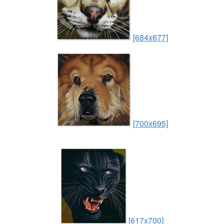
[684x677]
[700x695]
[617x700]