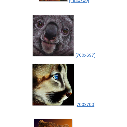
[492x700]
[700x697]
[700x700]