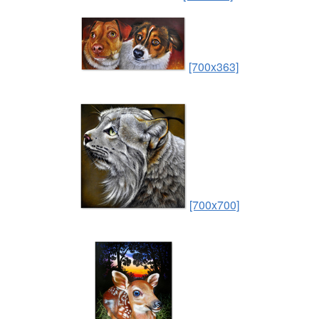
[700x363]
[700x700]