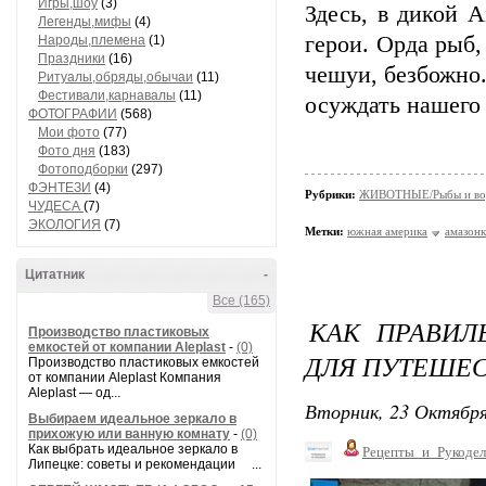
Игры,шоу
(3)
Здесь, в дикой 
Легенды,мифы
(4)
герои. Орда рыб
Народы,племена
(1)
Праздники
(16)
чешуи, безбожно.
Ритуалы,обряды,обычаи
(11)
Фестивали,карнавалы
(11)
осуждать нашего 
ФОТОГРАФИИ
(568)
Мои фото
(77)
Фото дня
(183)
Фотоподборки
(297)
ФЭНТЕЗИ
(4)
Рубрики:
ЖИВОТНЫЕ/Рыбы и вод
ЧУДЕСА
(7)
ЭКОЛОГИЯ
(7)
Метки:
южная америка
амазонк
Цитатник
-
Все (165)
КАК ПРАВИЛ
Производство пластиковых
емкостей от компании Aleplast
-
(0)
ДЛЯ ПУТЕШЕС
Производство пластиковых емкостей
от компании Aleplast Компания
Aleplast — од...
Вторник, 23 Октября
Выбираем идеальное зеркало в
прихожую или ванную комнату
-
(0)
Как выбрать идеальное зеркало в
Рецепты_и_Рукодел
Липецке: советы и рекомендации ...