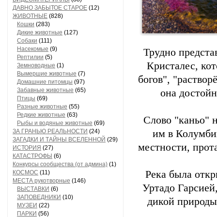
ДАВНО ЗАБЫТОЕ СТАРОЕ
(12)
ЖИВОТНЫЕ
(828)
Кошки
(283)
Дикие животные
(127)
Собаки
(111)
Насекомые
(9)
Трудно предста
Рептилии
(5)
Кристалес, кот
Земноводные
(1)
Вымершие животные
(7)
богов", "раствор
Домашние питомцы
(97)
Забавные животные
(65)
она достойн
Птицы
(69)
Разные животные
(55)
Редкие животные
(63)
Слово "каньо" н
Рыбы и водяные животные
(69)
ЗА ГРАНЬЮ РЕАЛЬНОСТИ
(24)
им в Колумби
ЗАГАДКИ И ТАЙНЫ ВСЕЛЕННОЙ
(29)
местности, прот
ИСТОРИЯ
(27)
КАТАСТРОФЫ
(6)
Конкурсы сообщества (от админа)
(1)
Река была откр
КОСМОС
(11)
МЕСТА рукотворные
(146)
Уртадо Гарсией
ВЫСТАВКИ
(6)
ЗАПОВЕДНИКИ
(10)
дикой природы,
МУЗЕИ
(22)
ПАРКИ
(56)