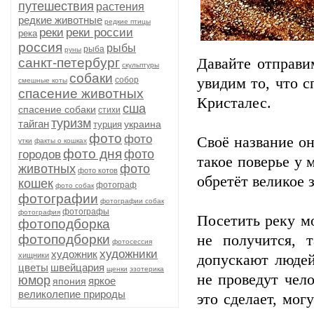
путешествия
растения
редкие животные
редкие птицы
реки
реки россии
река
россия
рыбы
рыба
руны
санкт-петербург
Давайте отправи
скульптуры
собаки
собор
увидим то, что 
смешные коты
спасение животных
Кристалес.
сша
спасение собаки
стихи
туризм
тайган
украина
турция
фото
фото
Своё название он
утки
факты о кошках
фото дня
фото
городов
такое поверье у 
животных
фото
фото котов
обретёт великое з
кошек
фотограф
фото собак
фотографии
фотографии собак
фотографы
фотография
Посетить реку мо
фотоподборка
фотоподборки
не получится,
фотосессия
художники
художник
хищники
допускают людей
цветы
швейцария
щенки
эзотерика
не проведут чело
юмор
яркое
япония
великолепие природы
это сделает, мог