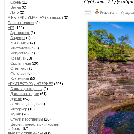
Суббота, 23 Декабря 
Осень
(21)
Весна
(6)
Рецепты_и_Рукодел
Лето
(2)
А ВЫ КАК ДУМАЕТЕ? (Вопросы)
(8)
Палеонтология
(5)
АРТ
(131)
Арт-проект
(8)
Бодиарт
(1)
Живопись
(42)
Инсталляция
(3)
Искусство
(34)
Креатив
(13)
Скульптуры
(29)
Стрит-арт
(1)
Фото-арт
(5)
Художники
(53)
АРХИТЕКТУРА,ИНТЕРЬЕР
(293)
Бары и рестораны
(2)
Дома и коттеджи
(61)
Другое
(64)
Замки и дворцы
(33)
Интерьер
(13)
Музеи
(26)
Отели и гостиницы
(26)
Церкви, монастыри, часовни,
соборы
(67)
ВИДЕОМАТЕРИАЛЫ
(88)