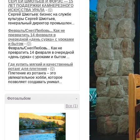
СЕРГЕЙ ШМОТЬЕВ И ФОРЭС — 15
ЛЕТ ПОДДЕРЖКИ КАМНЕРЕЗНОГО
ИСКУССТВА УРАЛА
-
(0)
Сергей Шмотьев: бизнес на службе
культуры Сергей Шмотьев,
генеральный директор промышлен...
Февраль/Снег/Любовь... Как не
превратить 14 февраля в
очередной «день сурка» с уроками
и бытом
-
(0)
Февраль/Снег/Любовь... Как не
превратить 14 февраля в очередной
«день сурка» с уроками и бытом ...
Где купить мягкий и качественный
ротанг для плетения
-
(0)
Плетение из ротанга – это
увлекательное хобби, которое
позволяет создавать уникал...
Фотоальбом
-
Все (1)