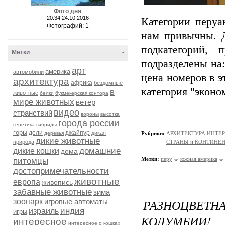
Фото дня
20:34 24.10.2016
Категории перуа
Фотографий: 1
нам привычны. Д
подкатегорий,
Метки
-
подразделены на
арт
америка
автомобили
цена номеров в э
архитектура
африка
бездомные
категория "эконо
в
животные
белки
букмекерская контора
мире животных
ветер
видео
странствий
вороны
высотка
города россии
генетика
гибриды
горы
дели
джайпур
дикая
деревья
Рубрики:
АРХИТЕКТУРА,ИНТЕРЬЕ
дикие животные
природа
СТРАНЫ и КОНТИНЕ
домашние
дикие кошки
дома
Метки:
перу
южная америка
питомцы
достопримечательности
животные
европа
живопись
забавные животные
зима
РАЗНОЦВЕТН
зоопарк
игровые автоматы
индия
израиль
игры
КОЛУМБИИ!
интересное
интересное о кошках