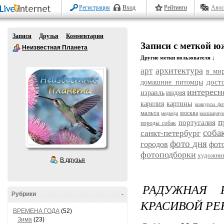
Регистрация
Вход
Рейтинги
Авос
Записи
Друзья
Комментарии
Записи с меткой 
Неизвестная Планета
Другие метки пользователя ↓
архитектура
арт
в ми
дост
домашние питомцы
интересн
индия
израиль
карелия
картины
конкурсы фо
мальта
москва
медведи
москвариу
п
португалия
породы собак
соба
санкт-петербург
фото дня
городов
фот
фотоподборки
художни
В друзья
РАДУЖНАЯ 
Рубрики
-
КРАСИВОЙ РЕ
ВРЕМЕНА ГОДА
(52)
Зима
(23)