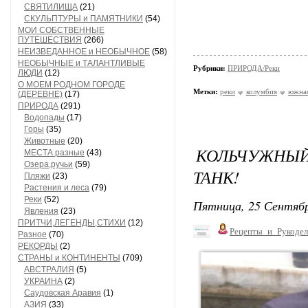
СВЯТИЛИЩА
(21)
СКУЛЬПТУРЫ и ПАМЯТНИКИ
(54)
МОИ СОБСТВЕННЫЕ
ПУТЕШЕСТВИЯ
(266)
НЕИЗВЕДАННОЕ и НЕОБЫЧНОЕ
(58)
НЕОБЫЧНЫЕ и ТАЛАНТЛИВЫЕ
Рубрики:
ПРИРОДА/Реки
ЛЮДИ
(12)
О МОЕМ РОДНОМ ГОРОДЕ
Метки:
реки
колумбия
южная
(ДЕРЕВНЕ)
(17)
ПРИРОДА
(291)
Водопады
(17)
Горы
(35)
Животные
(20)
КОЛЬЧУЖНЫЙ
МЕСТА разные
(43)
Озера,ручьи
(59)
ТАНК!
Пляжи
(23)
Растения и леса
(79)
Реки
(52)
Пятница, 25 Сентябр
Явления
(23)
ПРИТЧИ,ЛЕГЕНДЫ,СТИХИ
(12)
Рецепты_и_Рукодел
Разное
(70)
РЕКОРДЫ
(2)
СТРАНЫ и КОНТИНЕНТЫ
(709)
АВСТРАЛИЯ
(5)
УКРАИНА
(2)
Саудовская Аравия
(1)
АЗИЯ
(33)