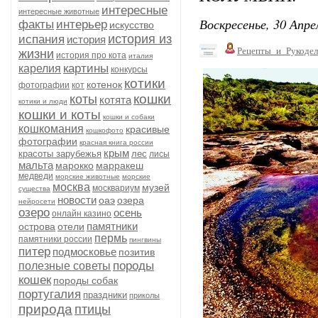
интересные
интересные животные
Воскресенье, 30 Апре
факты
интерьер
искусство
история из
испания
история
Рецепты_и_Рукодел
жизни
история про кота
италия
картины
карелия
конкурсы
котики
котенок
фотографии
кот
кошки
коты
котята
котики и люди
кошки и коты
кошки и собаки
кошкомания
красивые
кошкофото
фотографии
красная книга россии
крым
красоты зарубежья
лес
лисы
мальта
марокко
марракеш
медведи
морские животные
морские
москва
музей
москвариум
существа
новости
оаэ
озера
нейросети
озеро
осень
онлайн казино
памятники
острова
отели
пермь
памятники россии
пингвины
питер
подмосковье
позитив
породы
полезные советы
кошек
породы собак
португалия
праздники
приколы
природа
птицы