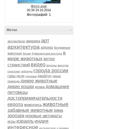
Фото дня
20:34 24.10.2016
Фотографий: 1
Метки
-
арт
америка
автомобили
архитектура
африка
бездомные
в
животные
белки
букмекерская контора
мире животных
ветер
видео
странствий
вороны
высотка
города россии
генетика
гибриды
горы
дели
джайпур
дикая
деревья
дикие животные
природа
домашние
дикие кошки
дома
питомцы
достопримечательности
животные
европа
живопись
забавные животные
зима
зоопарк
игровые автоматы
индия
израиль
игры
интересное
интересное о кошках