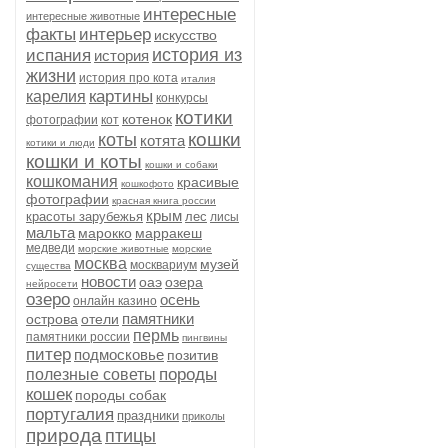
интересные
интересные животные
факты
интерьер
искусство
история из
испания
история
жизни
история про кота
италия
картины
карелия
конкурсы
котики
котенок
фотографии
кот
кошки
коты
котята
котики и люди
кошки и коты
кошки и собаки
кошкомания
красивые
кошкофото
фотографии
красная книга россии
крым
красоты зарубежья
лес
лисы
мальта
марокко
марракеш
медведи
морские животные
морские
москва
музей
москвариум
существа
новости
оаэ
озера
нейросети
озеро
осень
онлайн казино
памятники
острова
отели
пермь
памятники россии
пингвины
питер
подмосковье
позитив
породы
полезные советы
кошек
породы собак
португалия
праздники
приколы
природа
птицы