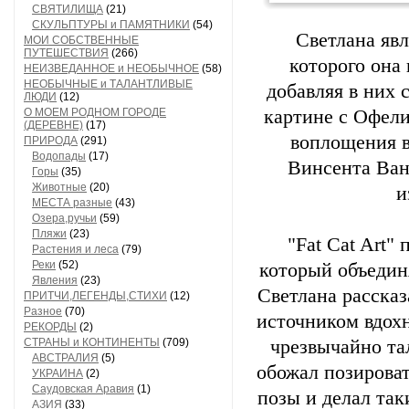
СВЯТИЛИЩА
(21)
СКУЛЬПТУРЫ и ПАМЯТНИКИ
(54)
Светлана явл
МОИ СОБСТВЕННЫЕ
ПУТЕШЕСТВИЯ
(266)
которого она
НЕИЗВЕДАННОЕ и НЕОБЫЧНОЕ
(58)
НЕОБЫЧНЫЕ и ТАЛАНТЛИВЫЕ
добавляя в них 
ЛЮДИ
(12)
О МОЕМ РОДНОМ ГОРОДЕ
картине с Офели
(ДЕРЕВНЕ)
(17)
воплощения в
ПРИРОДА
(291)
Водопады
(17)
Винсента Ван 
Горы
(35)
Животные
(20)
и
МЕСТА разные
(43)
Озера,ручьи
(59)
Пляжи
(23)
"Fat Cat Art"
Растения и леса
(79)
Реки
(52)
который объедин
Явления
(23)
Светлана рассказ
ПРИТЧИ,ЛЕГЕНДЫ,СТИХИ
(12)
Разное
(70)
источником вдохн
РЕКОРДЫ
(2)
СТРАНЫ и КОНТИНЕНТЫ
(709)
чрезвычайно тал
АВСТРАЛИЯ
(5)
обожал позирова
УКРАИНА
(2)
Саудовская Аравия
(1)
позы и делал так
АЗИЯ
(33)