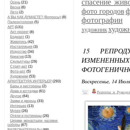
спасение жив
Осень
(21)
Весна
(6)
ф
фото городов
Лето
(2)
А ВЫ КАК ДУМАЕТЕ? (Вопросы)
(8)
фотографии
Палеонтология
(5)
АРТ
(131)
худож
художник
Арт-проект
(8)
Бодиарт
(1)
Живопись
(42)
Инсталляция
(3)
15 РЕПРОД
Искусство
(34)
Креатив
(13)
ИЗМЕНЕНН
Скульптуры
(29)
Стрит-арт
(1)
ФОТОГЕНИЧНО
Фото-арт
(5)
Художники
(53)
Воскресенье, 14 Июля
АРХИТЕКТУРА,ИНТЕРЬЕР
(293)
Бары и рестораны
(2)
Дома и коттеджи
(61)
Рецепты_и_Рукодел
Другое
(64)
Замки и дворцы
(33)
Интерьер
(13)
Музеи
(26)
Отели и гостиницы
(26)
Церкви, монастыри, часовни,
соборы
(67)
ВИДЕОМАТЕРИАЛЫ
(88)