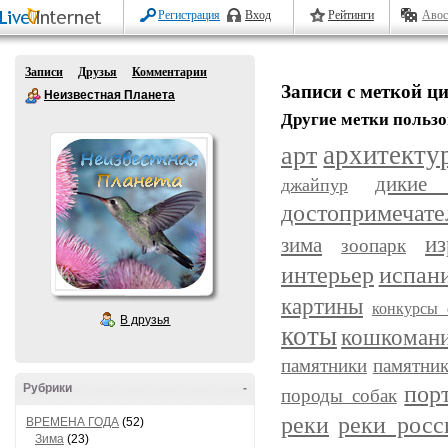
Регистрация
Вход
Рейтинги
Авос
Записи
Друзья
Комментарии
Записи с меткой ц
Неизвестная Планета
Другие метки пользо
арт
архитекту
дикие
джайпур
достопримечате
из
зима
зоопарк
интерьер
испан
картины
конкурсы 
В друзья
коты
кошкоман
памятники
памятник
пор
Рубрики
-
породы собак
реки
реки росс
ВРЕМЕНА ГОДА
(52)
Зима
(23)