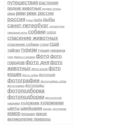
путешествия
растения
редкие животные
редкие птицы
реки
реки россии
река
россия
рыбы
рыба
руны
санкт-петербург
скульптуры
собаки
собор
смешные коты
спасение животных
сша
спасение собаки
стихи
туризм
тайган
украина
турция
фото
фото
утки
факты о кошках
фото дня
фото
городов
животных
фото
фото котов
кошек
фотограф
фото собак
фотографии
фотографии собак
фотографы
фотография
фотоподборка
фотоподборки
фотосессия
художники
художник
хищники
цветы
швейцария
щенки
эзотерика
юмор
яркое
япония
великолепие природы