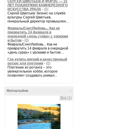
СЕРГЕЙ ШМОТЬЕВ И ФОРЭС — 15
ЛЕТ ПОДДЕРЖКИ КАМНЕРЕЗНОГО
ИСКУССТВА УРАЛА
-
(0)
Сергей Шмотьев: бизнес на службе
культуры Сергей Шмотьев,
генеральный директор промышлен...
Февраль/Снег/Любовь... Как не
превратить 14 февраля в
очередной «день сурка» с уроками
и бытом
-
(0)
Февраль/Снег/Любовь... Как не
превратить 14 февраля в очередной
«день сурка» с уроками и бытом ...
Где купить мягкий и качественный
ротанг для плетения
-
(0)
Плетение из ротанга – это
увлекательное хобби, которое
позволяет создавать уникал...
Фотоальбом
-
Все (1)