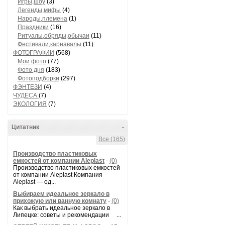
Игры,шоу
(3)
Легенды,мифы
(4)
Народы,племена
(1)
Праздники
(16)
Ритуалы,обряды,обычаи
(11)
Фестивали,карнавалы
(11)
ФОТОГРАФИИ
(568)
Мои фото
(77)
Фото дня
(183)
Фотоподборки
(297)
ФЭНТЕЗИ
(4)
ЧУДЕСА
(7)
ЭКОЛОГИЯ
(7)
Цитатник
-
Все (165)
Производство пластиковых
емкостей от компании Aleplast
-
(0)
Производство пластиковых емкостей
от компании Aleplast Компания
Aleplast — од...
Выбираем идеальное зеркало в
прихожую или ванную комнату
-
(0)
Как выбрать идеальное зеркало в
Липецке: советы и рекомендации ...