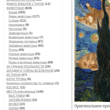
ДАВНО ЗАБЫТОЕ СТАРОЕ
(12)
ЖИВОТНЫЕ
(828)
Кошки
(283)
Дикие животные
(127)
Собаки
(111)
Насекомые
(9)
Рептилии
(5)
Земноводные
(1)
Вымершие животные
(7)
Домашние питомцы
(97)
Забавные животные
(65)
Птицы
(69)
Разные животные
(55)
Редкие животные
(63)
Рыбы и водяные животные
(69)
ЗА ГРАНЬЮ РЕАЛЬНОСТИ
(24)
ЗАГАДКИ И ТАЙНЫ ВСЕЛЕННОЙ
(29)
ИСТОРИЯ
(27)
КАТАСТРОФЫ
(6)
Конкурсы сообщества (от админа)
(1)
КОСМОС
(11)
МЕСТА рукотворные
(146)
ВЫСТАВКИ
(6)
ЗАПОВЕДНИКИ
(10)
МУЗЕИ
(22)
ПАРКИ
(56)