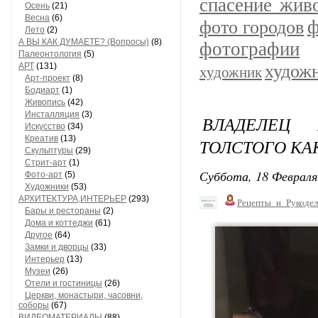
спасение жив
Осень
(21)
Весна
(6)
ф
фото городов
Лето
(2)
А ВЫ КАК ДУМАЕТЕ? (Вопросы)
(8)
фотографии
Палеонтология
(5)
АРТ
(131)
худож
художник
Арт-проект
(8)
Бодиарт
(1)
Живопись
(42)
Инсталляция
(3)
ВЛАДЕЛЕЦ 
Искусство
(34)
Креатив
(13)
ТОЛСТОГО КАК
Скульптуры
(29)
Стрит-арт
(1)
Суббота, 18 Февраля
Фото-арт
(5)
Художники
(53)
АРХИТЕКТУРА,ИНТЕРЬЕР
(293)
Рецепты_и_Рукодел
Бары и рестораны
(2)
Дома и коттеджи
(61)
Другое
(64)
Замки и дворцы
(33)
Интерьер
(13)
Музеи
(26)
Отели и гостиницы
(26)
Церкви, монастыри, часовни,
соборы
(67)
ВИДЕОМАТЕРИАЛЫ
(88)