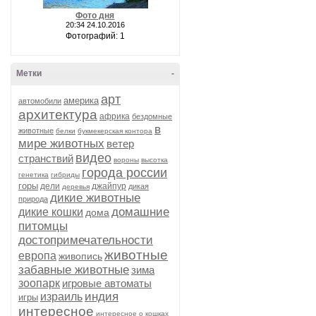
Фото дня
20:34 24.10.2016
Фотографий: 1
Метки
-
арт
америка
автомобили
архитектура
африка
бездомные
в
животные
белки
букмекерская контора
мире животных
ветер
видео
странствий
вороны
высотка
города россии
генетика
гибриды
горы
дели
джайпур
дикая
деревья
дикие животные
природа
домашние
дикие кошки
дома
питомцы
достопримечательности
животные
европа
живопись
забавные животные
зима
зоопарк
игровые автоматы
индия
израиль
игры
интересное
интересное о кошках