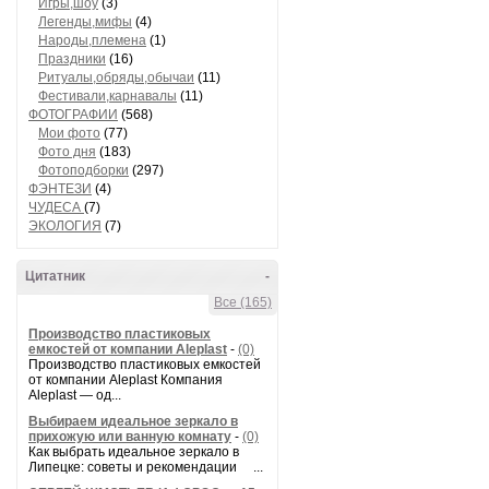
Игры,шоу
(3)
Легенды,мифы
(4)
Народы,племена
(1)
Праздники
(16)
Ритуалы,обряды,обычаи
(11)
Фестивали,карнавалы
(11)
ФОТОГРАФИИ
(568)
Мои фото
(77)
Фото дня
(183)
Фотоподборки
(297)
ФЭНТЕЗИ
(4)
ЧУДЕСА
(7)
ЭКОЛОГИЯ
(7)
Цитатник
-
Все (165)
Производство пластиковых
емкостей от компании Aleplast
-
(0)
Производство пластиковых емкостей
от компании Aleplast Компания
Aleplast — од...
Выбираем идеальное зеркало в
прихожую или ванную комнату
-
(0)
Как выбрать идеальное зеркало в
Липецке: советы и рекомендации ...