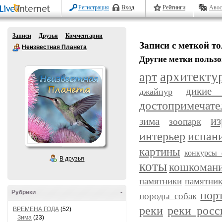
Регистрация
Вход
Рейтинги
Авос
Записи
Друзья
Комментарии
Записи с меткой т
Неизвестная Планета
Другие метки пользо
арт
архитекту
дикие
джайпур
достопримечате
из
зима
зоопарк
интерьер
испан
картины
конкурсы 
В друзья
коты
кошкоман
памятники
памятник
пор
Рубрики
-
породы собак
реки
реки росс
ВРЕМЕНА ГОДА
(52)
Зима
(23)