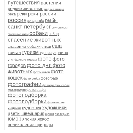
путешествия
растения
редкие животные
редкие птицы
реки
реки россии
река
россия
рыбы
рыба
руны
санкт-петербург
скульптуры
собаки
собор
смешные коты
спасение животных
сша
спасение собаки
стихи
туризм
тайган
украина
турция
фото
фото
утки
факты о кошках
фото дня
фото
городов
животных
фото
фото котов
кошек
фотограф
фото собак
фотографии
фотографии собак
фотографы
фотография
фотоподборка
фотоподборки
фотосессия
художники
художник
хищники
цветы
швейцария
щенки
эзотерика
юмор
яркое
япония
великолепие природы