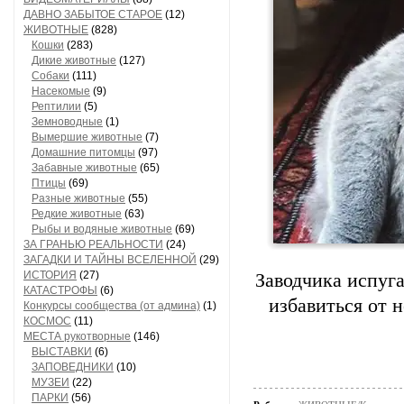
ДАВНО ЗАБЫТОЕ СТАРОЕ
(12)
ЖИВОТНЫЕ
(828)
Кошки
(283)
Дикие животные
(127)
Собаки
(111)
Насекомые
(9)
Рептилии
(5)
Земноводные
(1)
Вымершие животные
(7)
Домашние питомцы
(97)
Забавные животные
(65)
Птицы
(69)
Разные животные
(55)
Редкие животные
(63)
Рыбы и водяные животные
(69)
ЗА ГРАНЬЮ РЕАЛЬНОСТИ
(24)
ЗАГАДКИ И ТАЙНЫ ВСЕЛЕННОЙ
(29)
ИСТОРИЯ
(27)
Заводчика испуга
КАТАСТРОФЫ
(6)
избавиться от 
Конкурсы сообщества (от админа)
(1)
КОСМОС
(11)
МЕСТА рукотворные
(146)
ВЫСТАВКИ
(6)
ЗАПОВЕДНИКИ
(10)
МУЗЕИ
(22)
ПАРКИ
(56)