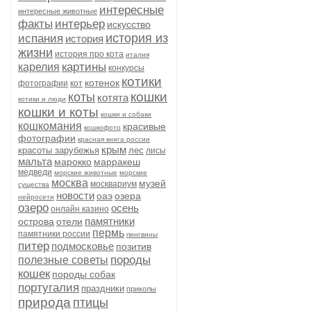
интересные
интересные животные
факты
интерьер
искусство
история из
испания
история
жизни
история про кота
италия
картины
карелия
конкурсы
котики
котенок
фотографии
кот
кошки
коты
котята
котики и люди
кошки и коты
кошки и собаки
кошкомания
красивые
кошкофото
фотографии
красная книга россии
крым
красоты зарубежья
лес
лисы
мальта
марокко
марракеш
медведи
морские животные
морские
москва
музей
москвариум
существа
новости
оаэ
озера
нейросети
озеро
осень
онлайн казино
памятники
острова
отели
пермь
памятники россии
пингвины
питер
подмосковье
позитив
породы
полезные советы
кошек
породы собак
португалия
праздники
приколы
природа
птицы