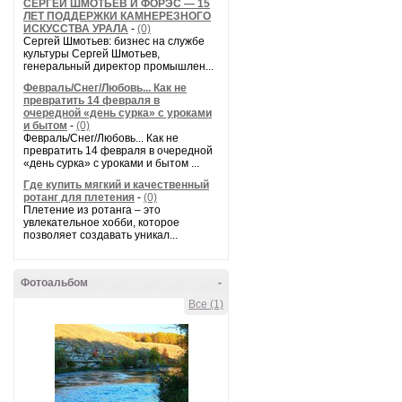
СЕРГЕЙ ШМОТЬЕВ И ФОРЭС — 15
ЛЕТ ПОДДЕРЖКИ КАМНЕРЕЗНОГО
ИСКУССТВА УРАЛА
-
(0)
Сергей Шмотьев: бизнес на службе
культуры Сергей Шмотьев,
генеральный директор промышлен...
Февраль/Снег/Любовь... Как не
превратить 14 февраля в
очередной «день сурка» с уроками
и бытом
-
(0)
Февраль/Снег/Любовь... Как не
превратить 14 февраля в очередной
«день сурка» с уроками и бытом ...
Где купить мягкий и качественный
ротанг для плетения
-
(0)
Плетение из ротанга – это
увлекательное хобби, которое
позволяет создавать уникал...
Фотоальбом
-
Все (1)