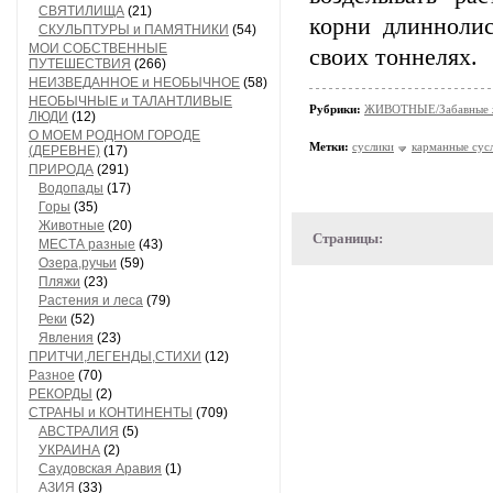
СВЯТИЛИЩА
(21)
корни длинноли
СКУЛЬПТУРЫ и ПАМЯТНИКИ
(54)
МОИ СОБСТВЕННЫЕ
своих тоннелях.
ПУТЕШЕСТВИЯ
(266)
НЕИЗВЕДАННОЕ и НЕОБЫЧНОЕ
(58)
НЕОБЫЧНЫЕ и ТАЛАНТЛИВЫЕ
Рубрики:
ЖИВОТНЫЕ/Забавные 
ЛЮДИ
(12)
О МОЕМ РОДНОМ ГОРОДЕ
Метки:
суслики
карманные сус
(ДЕРЕВНЕ)
(17)
ПРИРОДА
(291)
Водопады
(17)
Горы
(35)
Животные
(20)
Страницы:
МЕСТА разные
(43)
Озера,ручьи
(59)
Пляжи
(23)
Растения и леса
(79)
Реки
(52)
Явления
(23)
ПРИТЧИ,ЛЕГЕНДЫ,СТИХИ
(12)
Разное
(70)
РЕКОРДЫ
(2)
СТРАНЫ и КОНТИНЕНТЫ
(709)
АВСТРАЛИЯ
(5)
УКРАИНА
(2)
Саудовская Аравия
(1)
АЗИЯ
(33)