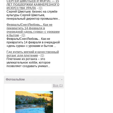
СЕРГЕЙ ШМОТЬЕВ И ФОРЭС — 15
ЛЕТ ПОДДЕРЖКИ КАМНЕРЕЗНОГО
ИСКУССТВА УРАЛА
-
(0)
Сергей Шмотьев: бизнес на службе
культуры Сергей Шмотьев,
генеральный директор промышлен...
Февраль/Снег/Любовь... Как не
превратить 14 февраля в
очередной «день сурка» с уроками
и бытом
-
(0)
Февраль/Снег/Любовь... Как не
превратить 14 февраля в очередной
«день сурка» с уроками и бытом ...
Где купить мягкий и качественный
ротанг для плетения
-
(0)
Плетение из ротанга – это
увлекательное хобби, которое
позволяет создавать уникал...
Фотоальбом
-
Все (1)