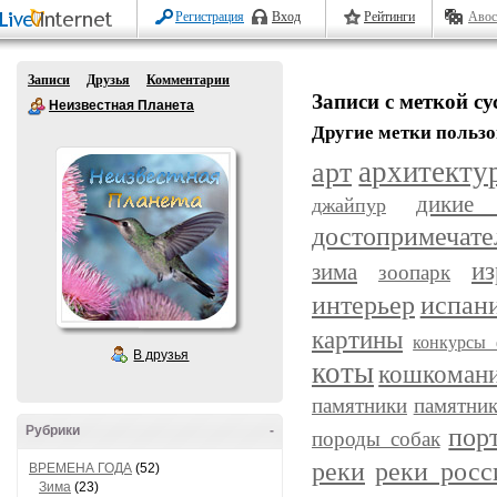
Регистрация
Вход
Рейтинги
Авос
Записи
Друзья
Комментарии
Записи с меткой с
Неизвестная Планета
Другие метки пользо
арт
архитекту
дикие
джайпур
достопримечате
из
зима
зоопарк
интерьер
испан
картины
конкурсы 
В друзья
коты
кошкоман
памятники
памятник
пор
Рубрики
-
породы собак
реки
реки росс
ВРЕМЕНА ГОДА
(52)
Зима
(23)