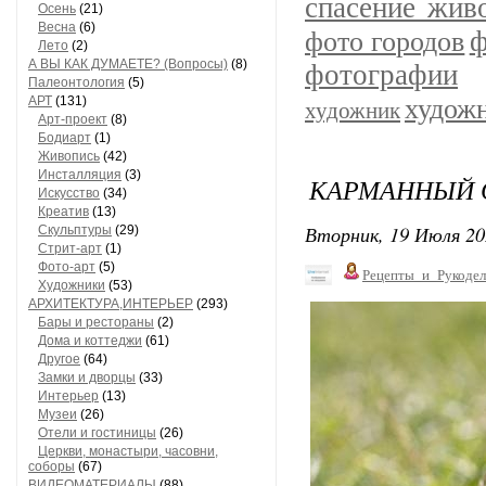
спасение жив
Осень
(21)
Весна
(6)
ф
фото городов
Лето
(2)
А ВЫ КАК ДУМАЕТЕ? (Вопросы)
(8)
фотографии
Палеонтология
(5)
АРТ
(131)
худож
художник
Арт-проект
(8)
Бодиарт
(1)
Живопись
(42)
Инсталляция
(3)
КАРМАННЫЙ 
Искусство
(34)
Креатив
(13)
Вторник, 19 Июля 20
Скульптуры
(29)
Стрит-арт
(1)
Фото-арт
(5)
Рецепты_и_Рукодел
Художники
(53)
АРХИТЕКТУРА,ИНТЕРЬЕР
(293)
Бары и рестораны
(2)
Дома и коттеджи
(61)
Другое
(64)
Замки и дворцы
(33)
Интерьер
(13)
Музеи
(26)
Отели и гостиницы
(26)
Церкви, монастыри, часовни,
соборы
(67)
ВИДЕОМАТЕРИАЛЫ
(88)