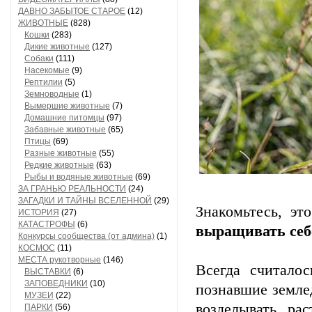
ДАВНО ЗАБЫТОЕ СТАРОЕ
(12)
ЖИВОТНЫЕ
(828)
Кошки
(283)
Дикие животные
(127)
Собаки
(111)
Насекомые
(9)
Рептилии
(5)
Земноводные
(1)
Вымершие животные
(7)
Домашние питомцы
(97)
Забавные животные
(65)
Птицы
(69)
Разные животные
(55)
Редкие животные
(63)
Рыбы и водяные животные
(69)
ЗА ГРАНЬЮ РЕАЛЬНОСТИ
(24)
ЗАГАДКИ И ТАЙНЫ ВСЕЛЕННОЙ
(29)
Знакомьтесь, эт
ИСТОРИЯ
(27)
КАТАСТРОФЫ
(6)
выращивать себ
Конкурсы сообщества (от админа)
(1)
КОСМОС
(11)
МЕСТА рукотворные
(146)
Всегда считало
ВЫСТАВКИ
(6)
ЗАПОВЕДНИКИ
(10)
познавшие земле
МУЗЕИ
(22)
возделывать рас
ПАРКИ
(56)