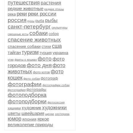
путешествия
растения
редкие животные
редкие птицы
реки
реки россии
река
россия
рыбы
рыба
руны
санкт-петербург
скульптуры
собаки
собор
смешные коты
спасение животных
сша
спасение собаки
стихи
туризм
тайган
украина
турция
фото
фото
утки
факты о кошках
фото дня
фото
городов
животных
фото
фото котов
кошек
фотограф
фото собак
фотографии
фотографии собак
фотографы
фотография
фотоподборка
фотоподборки
фотосессия
художники
художник
хищники
цветы
швейцария
щенки
эзотерика
юмор
яркое
япония
великолепие природы