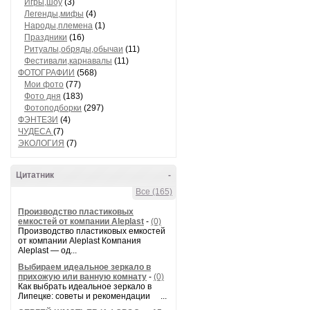
Игры,шоу
(3)
Легенды,мифы
(4)
Народы,племена
(1)
Праздники
(16)
Ритуалы,обряды,обычаи
(11)
Фестивали,карнавалы
(11)
ФОТОГРАФИИ
(568)
Мои фото
(77)
Фото дня
(183)
Фотоподборки
(297)
ФЭНТЕЗИ
(4)
ЧУДЕСА
(7)
ЭКОЛОГИЯ
(7)
Цитатник
-
Все (165)
Производство пластиковых
емкостей от компании Aleplast
-
(0)
Производство пластиковых емкостей
от компании Aleplast Компания
Aleplast — од...
Выбираем идеальное зеркало в
прихожую или ванную комнату
-
(0)
Как выбрать идеальное зеркало в
Липецке: советы и рекомендации ...