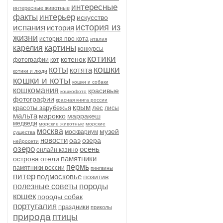
интересные
интересные животные
факты
интерьер
искусство
история из
испания
история
жизни
история про кота
италия
картины
карелия
конкурсы
котики
котенок
фотографии
кот
кошки
коты
котята
котики и люди
кошки и коты
кошки и собаки
кошкомания
красивые
кошкофото
фотографии
красная книга россии
крым
красоты зарубежья
лес
лисы
мальта
марокко
марракеш
медведи
морские животные
морские
москва
музей
москвариум
существа
новости
оаэ
озера
нейросети
озеро
осень
онлайн казино
памятники
острова
отели
пермь
памятники россии
пингвины
питер
подмосковье
позитив
породы
полезные советы
кошек
породы собак
португалия
праздники
приколы
природа
птицы