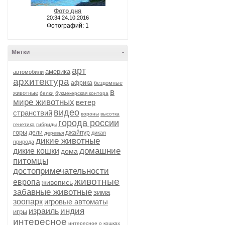
Фото дня
20:34 24.10.2016
Фотографий: 1
Метки
-
арт
америка
автомобили
архитектура
африка
бездомные
в
животные
белки
букмекерская контора
мире животных
ветер
видео
странствий
вороны
высотка
города россии
генетика
гибриды
горы
дели
джайпур
дикая
деревья
дикие животные
природа
домашние
дикие кошки
дома
питомцы
достопримечательности
животные
европа
живопись
забавные животные
зима
зоопарк
игровые автоматы
индия
израиль
игры
интересное
интересное о кошках