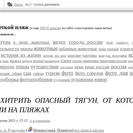
Авось
из (+ сутки) дневников
меткой пляж
(и еще
26074 записям
на сайте сопоставлена такая метка)
зователя ↓
ктура
видео
города россии
в мире животных
дели
джайпур
животные
тельности
забавные животные
европа
зима
израил
зоопарк
к
история из жизни
карелия
картины
история про кота
конкурсы фотографии
озеро
мальта
осень
москва
памятники
памятники россии
пе
м
лисы
медведи
москвариум
рирода
россия
птицы
путешествия
реки
реки россии
растения
рыб
фото
фото дня
сша
туризм
фото городов
ф
тайган
пасение собаки
одборка
фотоподборки
юмор
художники
художник
ХИТРИТЬ ОПАСНЫЙ ТЯГУН, ОТ КОТ
И НА ПЛЯЖАХ
густа 2023 г. 15:12
+ в цитатник
ы_и_Рукоделие
(
Неизвестная_Планета
)
все записи автора