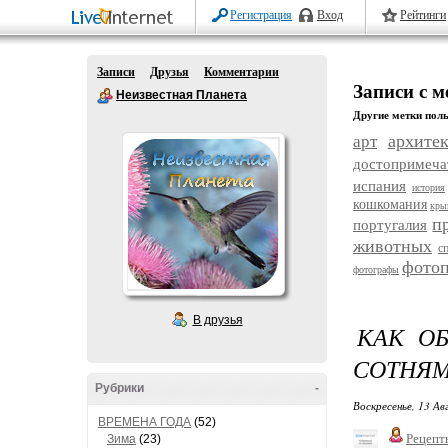
Регистрация
Вход
Рейтинги
Записи
Друзья
Комментарии
Записи с 
Неизвестная Планета
Другие метки поль
архите
арт
достопримеча
испания
история
кошкомания
кры
п
португалия
животных
с
фотоп
фотографы
В друзья
КАК ОБ
СОТНЯМ
Рубрики
-
Воскресенье, 13 Ав
ВРЕМЕНА ГОДА
(52)
Рецепт
Зима
(23)