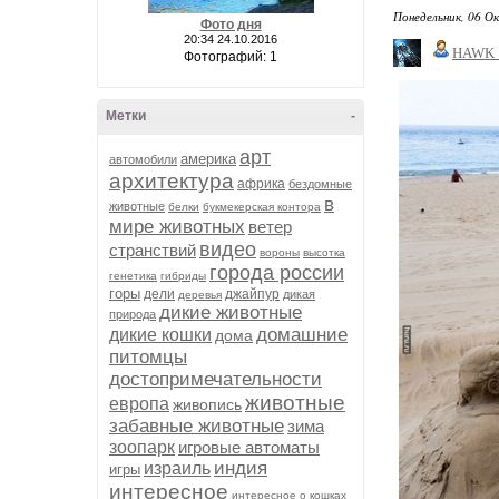
Понедельник, 06 О
Фото дня
20:34 24.10.2016
HAWK
Фотографий: 1
Метки
-
арт
америка
автомобили
архитектура
африка
бездомные
в
животные
белки
букмекерская контора
мире животных
ветер
видео
странствий
вороны
высотка
города россии
генетика
гибриды
горы
дели
джайпур
дикая
деревья
дикие животные
природа
домашние
дикие кошки
дома
питомцы
достопримечательности
животные
европа
живопись
забавные животные
зима
зоопарк
игровые автоматы
индия
израиль
игры
интересное
интересное о кошках