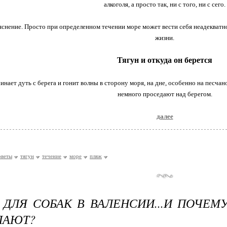
алкоголя, а просто так, ни с того, ни с сего.
яснение. Просто при определенном течении море может вести себя неадекват
жизни.
Тягун и откуда он берется
чинает дуть с берега и гонит волны в сторону моря, на дне, особенно на песч
немного проседают над берегом.
далее
оветы
тягун
течение
море
пляж
ДЛЯ СОБАК В ВАЛЕНСИИ...И ПОЧЕМУ
ЛАЮТ?