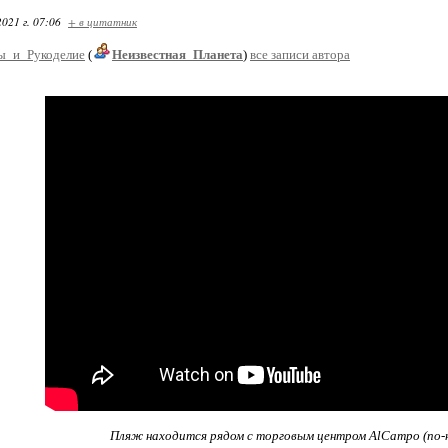
2021 г. 07:06
+ в цитатник
ы_и_Рукоделие
(
Неизвестная_Планета
)
все записи автора
Пляж находится рядом с торговым центром AlCampo (по-