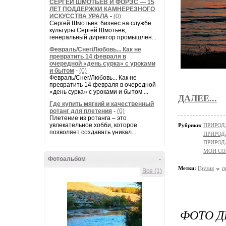
СЕРГЕЙ ШМОТЬЕВ И ФОРЭС — 15
ЛЕТ ПОДДЕРЖКИ КАМНЕРЕЗНОГО
ИСКУССТВА УРАЛА
-
(0)
Сергей Шмотьев: бизнес на службе
культуры Сергей Шмотьев,
генеральный директор промышлен...
Февраль/Снег/Любовь... Как не
превратить 14 февраля в
очередной «день сурка» с уроками
и бытом
-
(0)
Февраль/Снег/Любовь... Как не
превратить 14 февраля в очередной
«день сурка» с уроками и бытом ...
ДАЛЕЕ...
Где купить мягкий и качественный
ротанг для плетения
-
(0)
Плетение из ротанга – это
увлекательное хобби, которое
Рубрики:
ПРИРОДА/
позволяет создавать уникал...
ПРИРОД
ПРИРОД
МОИ СО
Фотоальбом
-
Метки:
Грузия
п
Все (1)
ФОТО Д