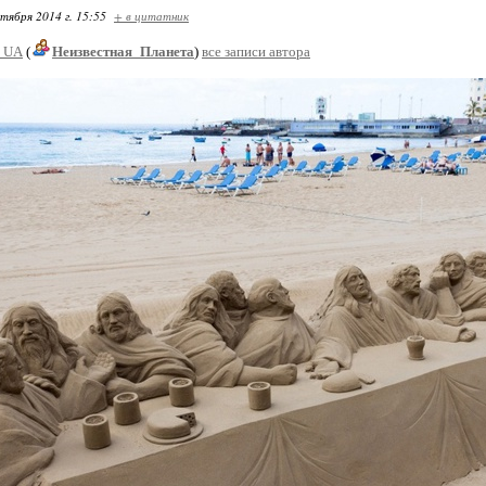
ктября 2014 г. 15:55
+ в цитатник
_UA
(
Неизвестная_Планета
)
все записи автора