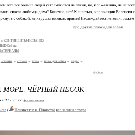
ем лета все больше людей устремляются на пляжи, но, к сожалению, не на всех
авлять своего любимца дома? Конечно, нет! К счастью, в провинции Валенсия 
дохнуть с собакой, не нарушая никаких правил! Наслаждайтесь летом и пляжем
про другие пляжи для собак
 и КОНТИНЕНТЫ/ИСПАНИЯ
ЫЕ/Собаки
МАТЕРИАЛЫ
испания
собаки
пляж
пляж для собак
видео
 МОРЕ. ЧЁРНЫЙ ПЕСОК
я 2017 г. 13:29
+ в цитатник
veta
(
Неизвестная_Планета
)
все записи автора