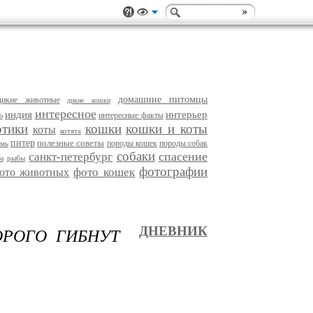
домашние питомцы
дикие животные
дикие кошки
интересное
индия
интерьер
ь
интересные факты
отики
кошки
кошки и коты
коты
котята
питер
полезные советы
породы кошек
породы собак
рмь
собаки
спасение
санкт-петербург
рыбы
а
фотографии
фото кошек
ото животных
ОРОГО ГИБНУТ
ДНЕВНИК