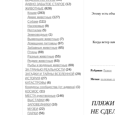
ДАВНО ЗАБЫТОЕ СТАРОЕ
(12)
ЖИВОТНЫЕ
(828)
Кошки
(283)
Этому есть объ
Дикие животные
(127)
Собаки
(111)
Насекомые
(9)
Рептилии
(5)
Земноводные
(1)
Вымершие животные
(7)
Когда ветер на
Домашние питомцы
(97)
Забавные животные
(65)
Птицы
(69)
Разные животные
(55)
Редкие животные
(63)
Рыбы и водяные животные
(69)
ЗА ГРАНЬЮ РЕАЛЬНОСТИ
(24)
Рубрики:
Разное
ЗАГАДКИ И ТАЙНЫ ВСЕЛЕННОЙ
(29)
ИСТОРИЯ
(27)
Метки:
полезные с
КАТАСТРОФЫ
(6)
Конкурсы сообщества (от админа)
(1)
КОСМОС
(11)
МЕСТА рукотворные
(146)
ВЫСТАВКИ
(6)
ПЛЯЖИ 
ЗАПОВЕДНИКИ
(10)
НЕ СДЕ
МУЗЕИ
(22)
ПАРКИ
(56)