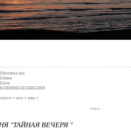
Растения и леса
А/Пляжи
А/Горы
БСТВЕННЫЕ ПУТЕШЕСТВИЯ
роирода
море
пляж
НЯ "ТАЙНАЯ ВЕЧЕРЯ "