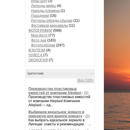
Игры,шоу
(3)
Легенды,мифы
(4)
Народы,племена
(1)
Праздники
(16)
Ритуалы,обряды,обычаи
(11)
Фестивали,карнавалы
(11)
ФОТОГРАФИИ
(568)
Мои фото
(77)
Фото дня
(183)
Фотоподборки
(297)
ФЭНТЕЗИ
(4)
ЧУДЕСА
(7)
ЭКОЛОГИЯ
(7)
Цитатник
-
Все (165)
Производство пластиковых
емкостей от компании Aleplast
-
(0)
Производство пластиковых емкостей
от компании Aleplast Компания
Aleplast — од...
Выбираем идеальное зеркало в
прихожую или ванную комнату
-
(0)
Как выбрать идеальное зеркало в
Липецке: советы и рекомендации ...