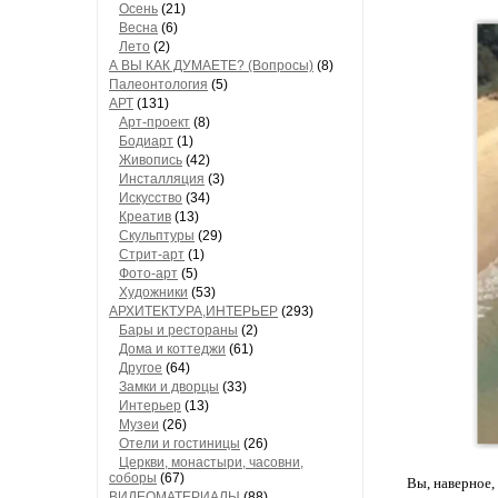
Осень
(21)
Весна
(6)
Лето
(2)
А ВЫ КАК ДУМАЕТЕ? (Вопросы)
(8)
Палеонтология
(5)
АРТ
(131)
Арт-проект
(8)
Бодиарт
(1)
Живопись
(42)
Инсталляция
(3)
Искусство
(34)
Креатив
(13)
Скульптуры
(29)
Стрит-арт
(1)
Фото-арт
(5)
Художники
(53)
АРХИТЕКТУРА,ИНТЕРЬЕР
(293)
Бары и рестораны
(2)
Дома и коттеджи
(61)
Другое
(64)
Замки и дворцы
(33)
Интерьер
(13)
Музеи
(26)
Отели и гостиницы
(26)
Церкви, монастыри, часовни,
соборы
(67)
Вы, наверное,
ВИДЕОМАТЕРИАЛЫ
(88)