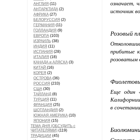
означает, ч
АНГЛИЯ
(11)
АНТАРКТИДА
(2)
источник во
АФРИКА
(27)
БЕЛОРУССИЯ
(2)
ГЕРМАНИЯ
(11)
ГОЛЛАНДИЯ
(9)
Розовый п
ЕВРОПА
(103)
ИЗРАИЛЬ
(38)
Отколовшие
ИНДИЯ
(11)
прибитые к
ИСПАНИЯ
(28)
ИТАЛИЯ
(18)
розоватым о
КАНАДА и АЛЯСКА
(3)
КИТАЙ
(16)
КОРЕЯ
(2)
ОСТРОВА
(36)
Фиолетовы
РОССИЯ
(233)
США
(30)
Еще один 
ТАЙЛАНД
(8)
Калифорнии
ТУРЦИЯ
(11)
ФРАНЦИЯ
(25)
в сочетани
ШОТЛАНДИЯ
(2)
ЮЖНАЯ АМЕРИКА
(10)
ЯПОНИЯ
(15)
ТЕМА ДНЯ (ОБСУДИТЬ с
Биолюмини
ЧИТАТЕЛЯМИ)
(119)
ТРАДИЦИИ
(45)
Спросите, 