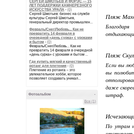
СЕРГЕЙ ШМОТЬЕВ И ФОРЭС — 15
ЛЕТ ПОДДЕРЖКИ КАМНЕРЕЗНОГО
ИСКУССТВА УРАЛА
-
(0)
Сергей Шмотьев: бизнес на службе
Пляж Махо
культуры Сергей Шмотьев,
генеральный директор промышлен...
Благодаря
Февраль/Снег/Любовь... Как не
отдыхающие 
превратить 14 февраля в
очередной «день сурка» с уроками
и бытом
-
(0)
Февраль/Снег/Любовь... Как не
превратить 14 февраля в очередной
Пляж Скул
«день сурка» с уроками и бытом ...
Где купить мягкий и качественный
Если вы люб
ротанг для плетения
-
(0)
Плетение из ротанга – это
вы полюбит
увлекательное хобби, которое
позволяет создавать уникал...
отполирова
даже скоре
штраф.
Фотоальбом
-
Все (1)
Исчезающи
По утрам н
отступает