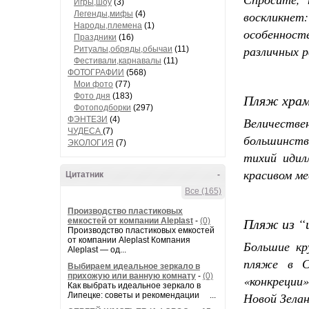
Игры,шоу
(3)
воскликнет
Легенды,мифы
(4)
Народы,племена
(1)
особеннос
Праздники
(16)
различных р
Ритуалы,обряды,обычаи
(11)
Фестивали,карнавалы
(11)
ФОТОГРАФИИ
(568)
Мои фото
(77)
Фото дня
(183)
Пляж храм
Фотоподборки
(297)
ФЭНТЕЗИ
(4)
Величеств
ЧУДЕСА
(7)
большинств
ЭКОЛОГИЯ
(7)
тихий идил
красивом ме
Цитатник
-
Все (165)
Производство пластиковых
Пляж из “
емкостей от компании Aleplast
-
(0)
Производство пластиковых емкостей
от компании Aleplast Компания
Большие кр
Aleplast — од...
пляже в С
Выбираем идеальное зеркало в
прихожую или ванную комнату
-
(0)
«конкреции
Как выбрать идеальное зеркало в
Новой Зелан
Липецке: советы и рекомендации ...