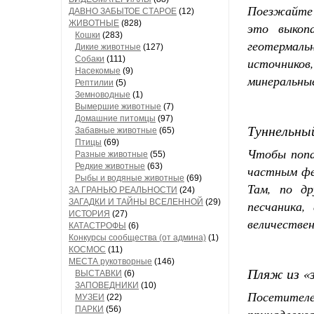
Поезжайте 
ДАВНО ЗАБЫТОЕ СТАРОЕ
(12)
ЖИВОТНЫЕ
(828)
это выкоп
Кошки
(283)
геотермаль
Дикие животные
(127)
Собаки
(111)
источнико
Насекомые
(9)
минеральны
Рептилии
(5)
Земноводные
(1)
Вымершие животные
(7)
Домашние питомцы
(97)
Туннельный
Забавные животные
(65)
Птицы
(69)
Чтобы попа
Разные животные
(55)
Редкие животные
(63)
частным фе
Рыбы и водяные животные
(69)
Там, по д
ЗА ГРАНЬЮ РЕАЛЬНОСТИ
(24)
ЗАГАДКИ И ТАЙНЫ ВСЕЛЕННОЙ
(29)
песчаника,
ИСТОРИЯ
(27)
величествен
КАТАСТРОФЫ
(6)
Конкурсы сообщества (от админа)
(1)
КОСМОС
(11)
МЕСТА рукотворные
(146)
Пляж из «з
ВЫСТАВКИ
(6)
ЗАПОВЕДНИКИ
(10)
Посетител
МУЗЕИ
(22)
ПАРКИ
(56)