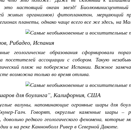
: это настоящий океан звезд! Биолюминисцентный 
тей живых организмов) фитопланктон, мерцающий п
егионах планеты, однако чаще всего все же здесь, на Ма
ов, Рибадео, Испания
енные геологические образования сформировали по
а посетителей ассоциации с собором. Такую незабы
лический пляж на побережье Испании. Важное замечан
сте возможна только во время отлива.
шаров для боулинга”, Калифорния, США
углые валуны, напоминающие огромные шары для боули
кунер-Галч. Говорят, округлые каменные шары – р
», довольно редкого геологического феномена, которые
дии и на реке Каннонболл Ривер в Северной Дакоте.