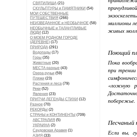
принадлежа
СВЯТИЛИЩА
(21)
причудливо
СКУЛЬПТУРЫ и ПАМЯТНИКИ
(54)
МОИ СОБСТВЕННЫЕ
экзоскелет
ПУТЕШЕСТВИЯ
(266)
миллионы л
НЕИЗВЕДАННОЕ и НЕОБЫЧНОЕ
(58)
НЕОБЫЧНЫЕ и ТАЛАНТЛИВЫЕ
живых молл
ЛЮДИ
(12)
О МОЕМ РОДНОМ ГОРОДЕ
(ДЕРЕВНЕ)
(17)
ПРИРОДА
(291)
Поющий пл
Водопады
(17)
Горы
(35)
Пока вообра
Животные
(20)
МЕСТА разные
(43)
при трении
Озера,ручьи
(59)
симфоничес
Пляжи
(23)
Растения и леса
(79)
«ложную р
Реки
(52)
Достаточн
Явления
(23)
ПРИТЧИ,ЛЕГЕНДЫ,СТИХИ
(12)
побережье.
Разное
(70)
РЕКОРДЫ
(2)
СТРАНЫ и КОНТИНЕНТЫ
(709)
АВСТРАЛИЯ
(5)
Песчаный п
УКРАИНА
(2)
Саудовская Аравия
(1)
Если вы, г
АЗИЯ
(33)