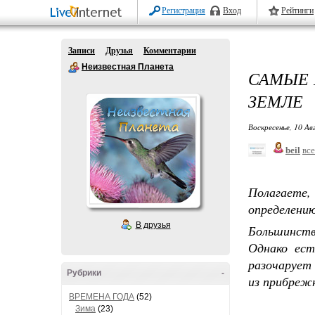
Регистрация
Вход
Рейтинги
Записи
Друзья
Комментарии
Неизвестная Планета
САМЫЕ 
ЗЕМЛЕ
Воскресенье, 10 Ав
beil
все
Полагаете
определени
В друзья
Большинств
Однако ест
разочарует
Рубрики
-
из прибрежн
ВРЕМЕНА ГОДА
(52)
Зима
(23)