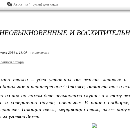
Авось
из (+ сутки) дневников
НЕОБЫКНОВЕННЫЕ И ВОСХИТИТЕЛЬ
густа 2014 г. 13:09
+ в цитатник
 записи автора
, что пляжи – удел уставших от жизни, ленивых и
ю банальное и неинтересное? Что же, отчасти так и ес
о из них на самом деле невыносимо скучны и к тому же
ь и совершенно другие, поверьте! В нашей подборке,
 зрителя. Поющий пляж, мерцающий пляж, пляж радуж
ых уголков Земли.