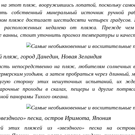
на этот пляж, вооружившись лопатой, поскольку самое
ать собственный минеральный источник ручной р
ном пляже достигает шестидесяти четырех градусов. Г
в, расположенных недалеко от пляжа. Прежде чем
е ванны, стоит уточнить прогноз температуры и качест
 пляж, город Данедин, Новая Зеландия
сть непосредственно на пляж, любителям солнечных в
рмерским угодьям, а затем пробраться через длинный, 
ругую сторону этих нешуточных испытаний, их жде
 арочные проходы в скалах, пещеры и другие потря
ной панорамы Тихого океана.
вездного» песка, остров Иримота, Япония
ей этих пляжей из «звездного» песка на остров