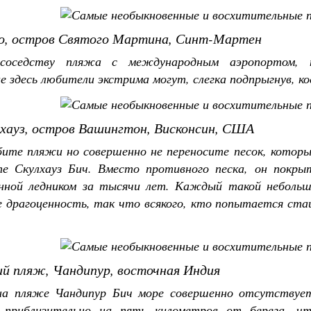
, остров Святого Мартина, Синт-Мартен
 соседству пляжа с международным аэропортом,
здесь любители экстрима могут, слегка подпрыгнув, к
хауз, остров Вашингтон, Висконсин, США
ите пляжи но совершенно не переносите песок, который
е Скулхауз Бич. Вместо противного песка, он покрыт
нной ледником за тысячи лет. Каждый такой небольшо
е драгоценность, так что всякого, кто попытается с
й пляж, Чандипур, восточная Индия
а пляже Чандипур Бич море совершенно отсутствует
 приблизительно на пять километров от берега, ч