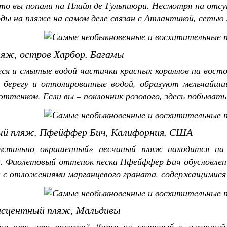
то вы попали на Плайя де Гульпиюри. Несмотря на отсу
ды на пляже на самом деле связан с Атлантикой, сетью
ляж, остров Харбор, Багамы
ся и смытые водой частички красных кораллов на восто
 берегу и отполированные водой, образуют мельчайши
ттенком. Если вы – поклонник розового, здесь побывать
й пляж, Пфейффер Бич, Калифорния, США
«стильно окрашенный» песчаный пляж находится на
. Фиолетовый оттенок песка Пфейффер Бич обусловлен
и с отложениями марганцевого граната, содержащимися
сцентный пляж, Мальдивы
на что это похоже? Даже не склонный к излишней р