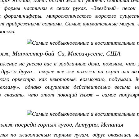
щих Японии, очень часто можно увидеть склонившимис
й формы частички в своих руках. «Звездный» песок
ы фораминиферы, микроскопического морского сущес
ет прибрежными волнами. Самые внимательные могут, 
юсков.
яж, Манчестер-бай–Си, Массачусетс, США
жение не унесло вас в заоблачные дали, поясним, что 
 друг о друга – скорее все же похожи на скрип или ви
кого оркестра, как некоторые, возможно, подумали.
екламу», однако ощущение действительно весьма н
о сказать, что этот поющий пляж – самое популяр
ляж посреди горных лугов, Астурия, Испания
уляя по живописным горным лугам, вдруг оказались н