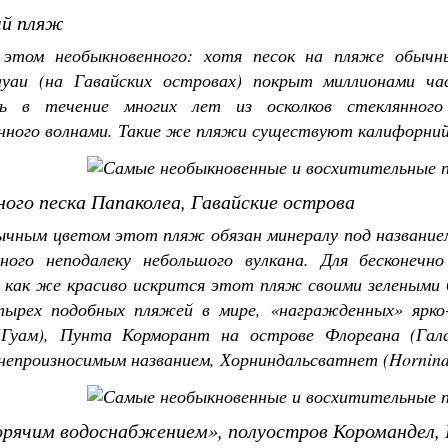
ый пляж
этом необыкновенного: хотя песок на пляже обычн
уаи (на Гавайских островах) покрыт миллионами ча
ись в течение многих лет из осколков стеклянно
ного волнами. Такие же пляжи существуют калифорнийс
ого песка Папаколеа, Гавайские острова
ычным цветом этот пляж обязан минералу под названием
ного неподалеку небольшого вулкана. Для бесконечн
о как же красиво искрится этот пляж своими зелеными 
тырех подобных пляжей в мире, «награжденных» ярко
Гуам), Пунта Корморант на острове Флореана (Гала
епроизносимым названием, Хорниндальсватнет (Hornindal
орячим водоснабжением», полуостров Коромандел, 