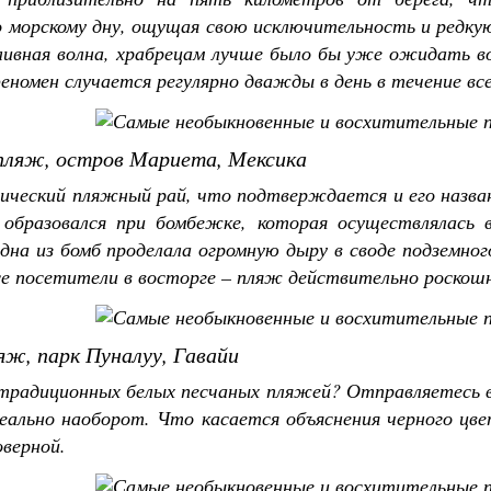
 морскому дну, ощущая свою исключительность и редкую
ливная волна, храбрецам лучше было бы уже ожидать во
номен случается регулярно дважды в день в течение все
ляж, остров Мариета, Мексика
ический пляжный рай, что подтверждается и его назван
 образовался при бомбежке, которая осуществлялась 
дна из бомб проделала огромную дыру в своде подземно
се посетители в восторге – пляж действительно роскош
ж, парк Пуналуу, Гавайи
традиционных белых песчаных пляжей? Отправляетесь в 
еально наоборот. Что касается объяснения черного цве
верной.