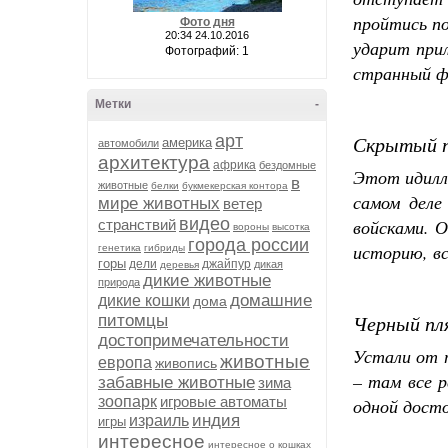
пройтись по
Фото дня
20:34 24.10.2016
ударит при
Фотографий: 1
странный фе
Метки
-
арт
Скрытый п
америка
автомобили
архитектура
африка
бездомные
Этот идилл
в
животные
белки
букмекерская контора
самом деле
мире животных
ветер
видео
войсками. О
странствий
вороны
высотка
города россии
историю, в
генетика
гибриды
горы
дели
джайпур
дикая
деревья
дикие животные
природа
домашние
дикие кошки
дома
Черный пля
питомцы
достопримечательности
Устали от 
животные
европа
живопись
– там все р
забавные животные
зима
зоопарк
игровые автоматы
одной досто
индия
израиль
игры
интересное
интересное о кошках