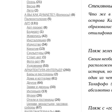
Осень
(21)
Стеклянн
Весна
(6)
Лето
(2)
Что же в 
А ВЫ КАК ДУМАЕТЕ? (Вопросы)
(8)
острова Ка
Палеонтология
(5)
АРТ
(131)
образовал
Арт-проект
(8)
отшлифован
Бодиарт
(1)
Живопись
(42)
Инсталляция
(3)
Искусство
(34)
Креатив
(13)
Пляж зелен
Скульптуры
(29)
Стрит-арт
(1)
Своим необ
Фото-арт
(5)
расположен
Художники
(53)
история, н
АРХИТЕКТУРА,ИНТЕРЬЕР
(293)
Бары и рестораны
(2)
один из че
Дома и коттеджи
(61)
Талафофо (
Другое
(64)
Замки и дворцы
(33)
абсолютно н
Интерьер
(13)
Музеи
(26)
Отели и гостиницы
(26)
Церкви, монастыри, часовни,
Пляж с «г
соборы
(67)
ВИДЕОМАТЕРИАЛЫ
(88)