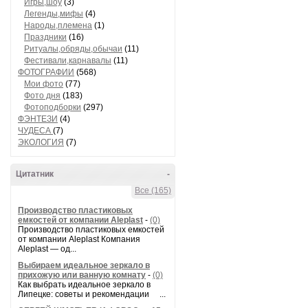
Игры,шоу
(3)
Легенды,мифы
(4)
Народы,племена
(1)
Праздники
(16)
Ритуалы,обряды,обычаи
(11)
Фестивали,карнавалы
(11)
ФОТОГРАФИИ
(568)
Мои фото
(77)
Фото дня
(183)
Фотоподборки
(297)
ФЭНТЕЗИ
(4)
ЧУДЕСА
(7)
ЭКОЛОГИЯ
(7)
Цитатник
-
Все (165)
Производство пластиковых
емкостей от компании Aleplast
-
(0)
Производство пластиковых емкостей
от компании Aleplast Компания
Aleplast — од...
Выбираем идеальное зеркало в
прихожую или ванную комнату
-
(0)
Как выбрать идеальное зеркало в
Липецке: советы и рекомендации ...