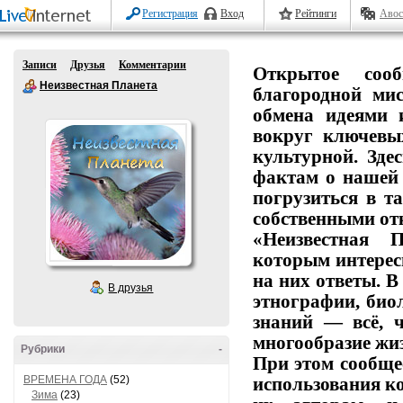
Регистрация
Вход
Рейтинги
Авос
Записи
Друзья
Комментарии
Открытое
сообщ
Неизвестная Планета
благородной
мис
обмена
идеями
вокруг
ключевы
культурной.
Здес
фактам
о
нашей
погрузиться
в
та
собственными от
«Неизвестная П
которым
интерес
на
них
ответы.
В
В друзья
этнографии,
биол
знаний
— всё,
ч
многообразие
жиз
Рубрики
-
При этом сообще
ВРЕМЕНА ГОДА
(52)
использования
ко
Зима
(23)