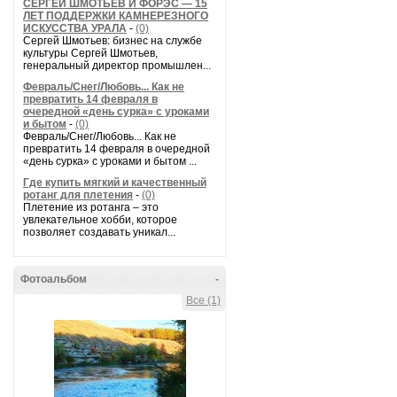
СЕРГЕЙ ШМОТЬЕВ И ФОРЭС — 15
ЛЕТ ПОДДЕРЖКИ КАМНЕРЕЗНОГО
ИСКУССТВА УРАЛА
-
(0)
Сергей Шмотьев: бизнес на службе
культуры Сергей Шмотьев,
генеральный директор промышлен...
Февраль/Снег/Любовь... Как не
превратить 14 февраля в
очередной «день сурка» с уроками
и бытом
-
(0)
Февраль/Снег/Любовь... Как не
превратить 14 февраля в очередной
«день сурка» с уроками и бытом ...
Где купить мягкий и качественный
ротанг для плетения
-
(0)
Плетение из ротанга – это
увлекательное хобби, которое
позволяет создавать уникал...
Фотоальбом
-
Все (1)