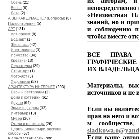
их
авторам,
и
Осень
(21)
непосредственно 
Весна
(6)
Лето
(2)
«Неизвестная Пл
А ВЫ КАК ДУМАЕТЕ? (Вопросы)
(8)
знаний,
но
и
при
Палеонтология
(5)
и
соблюдению
п
АРТ
(131)
Арт-проект
(8)
чтобы
вместе
отк
Бодиарт
(1)
Живопись
(42)
Инсталляция
(3)
ВСЕ
ПРАВА
Искусство
(34)
ГРАФИЧЕСКИЕ
Креатив
(13)
Скульптуры
(29)
ИХ
ВЛАДЕЛЬЦА
Стрит-арт
(1)
Фото-арт
(5)
Художники
(53)
Материалы,
выс
АРХИТЕКТУРА,ИНТЕРЬЕР
(293)
источников
и
не
и
Бары и рестораны
(2)
Дома и коттеджи
(61)
Другое
(64)
Если
вы
являете
Замки и дворцы
(33)
Интерьер
(13)
прав
на
него
и
во
Музеи
(26)
м
сообществе,
п
Отели и гостиницы
(26)
sladkowa.o@yand
Церкви, монастыри, часовни,
соборы
(67)
Если
ваше
автор
ВИДЕОМАТЕРИАЛЫ
(88)