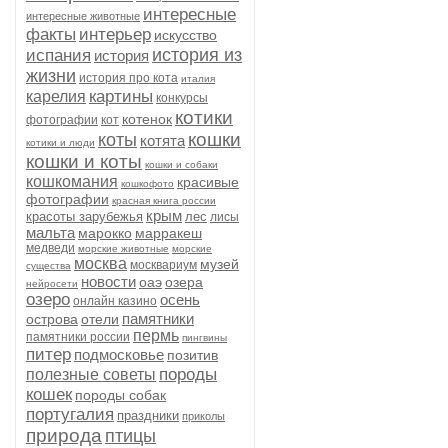
интересные
интересные животные
факты
интерьер
искусство
история из
испания
история
жизни
история про кота
италия
картины
карелия
конкурсы
котики
котенок
фотографии
кот
кошки
коты
котята
котики и люди
кошки и коты
кошки и собаки
кошкомания
красивые
кошкофото
фотографии
красная книга россии
крым
красоты зарубежья
лес
лисы
мальта
марокко
марракеш
медведи
морские животные
морские
москва
музей
москвариум
существа
новости
оаэ
озера
нейросети
озеро
осень
онлайн казино
памятники
острова
отели
пермь
памятники россии
пингвины
питер
подмосковье
позитив
породы
полезные советы
кошек
породы собак
португалия
праздники
приколы
природа
птицы