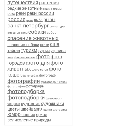
путешествия
растения
редкие животные
редкие птицы
реки
реки россии
река
россия
рыбы
рыба
руны
санкт-петербург
скульптуры
собаки
собор
смешные коты
спасение животных
сша
спасение собаки
стихи
туризм
тайган
украина
турция
фото
фото
утки
факты о кошках
фото дня
фото
городов
животных
фото
фото котов
кошек
фотограф
фото собак
фотографии
фотографии собак
фотографы
фотография
фотоподборка
фотоподборки
фотосессия
художники
художник
хищники
цветы
швейцария
щенки
эзотерика
юмор
яркое
япония
великолепие природы