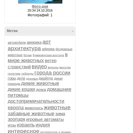
Фото дня
20:34 24.10.2016
Фотографий: 1
Метки
-
арт
америка
автомобили
архитектура
африка
бездомные
в
животные
белки
букмекерская контора
мире животных
ветер
видео
странствий
вороны
высотка
города россии
генетика
гибриды
горы
дели
джайпур
дикая
деревья
дикие животные
природа
домашние
дикие кошки
дома
питомцы
достопримечательности
животные
европа
живопись
забавные животные
зима
зоопарк
игровые автоматы
индия
израиль
игры
интересное
интересное о кошках