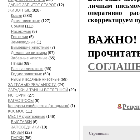
личным
письмо
ДАВНО ЗАБЫТОЕ СТАРОЕ
(12)
ЖИВОТНЫЕ
(828)
оперативно
расс
Кошки
(283)
скорректируем
п
Дикие животные
(127)
Собаки
(111)
Насекомые
(9)
ВАЖНО! 
Рептилии
(5)
Земноводные
(1)
Вымершие животные
(7)
прочи
Домашние питомцы
(97)
Забавные животные
(65)
СОГЛАШ
Птицы
(69)
Разные животные
(55)
Редкие животные
(63)
Рыбы и водяные животные
(69)
ЗА ГРАНЬЮ РЕАЛЬНОСТИ
(24)
ЗАГАДКИ И ТАЙНЫ ВСЕЛЕННОЙ
(29)
ИСТОРИЯ
(27)
КАТАСТРОФЫ
(6)
Рецеп
Конкурсы сообщества (от админа)
(1)
КОСМОС
(11)
МЕСТА рукотворные
(146)
ВЫСТАВКИ
(6)
ЗАПОВЕДНИКИ
(10)
МУЗЕИ
(22)
Страницы:
ПАРКИ
(56)