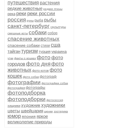
путешествия
растения
редкие животные
редкие птицы
реки
реки россии
река
россия
рыбы
рыба
руны
санкт-петербург
скульптуры
собаки
собор
смешные коты
спасение животных
сша
спасение собаки
стихи
туризм
тайган
украина
турция
фото
фото
утки
факты о кошках
фото дня
фото
городов
животных
фото
фото котов
кошек
фотограф
фото собак
фотографии
фотографии собак
фотографы
фотография
фотоподборка
фотоподборки
фотосессия
художники
художник
хищники
цветы
швейцария
щенки
эзотерика
юмор
яркое
япония
великолепие природы