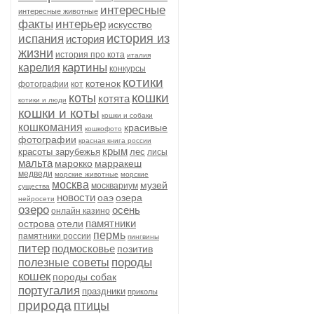
интересные
интересные животные
факты
интерьер
искусство
история из
испания
история
жизни
история про кота
италия
картины
карелия
конкурсы
котики
котенок
фотографии
кот
кошки
коты
котята
котики и люди
кошки и коты
кошки и собаки
кошкомания
красивые
кошкофото
фотографии
красная книга россии
крым
красоты зарубежья
лес
лисы
мальта
марокко
марракеш
медведи
морские животные
морские
москва
музей
москвариум
существа
новости
оаэ
озера
нейросети
озеро
осень
онлайн казино
памятники
острова
отели
пермь
памятники россии
пингвины
питер
подмосковье
позитив
породы
полезные советы
кошек
породы собак
португалия
праздники
приколы
природа
птицы