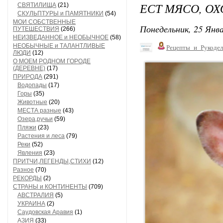
ЕСТ МЯСО, ОХ
СВЯТИЛИЩА
(21)
СКУЛЬПТУРЫ и ПАМЯТНИКИ
(54)
МОИ СОБСТВЕННЫЕ
Понедельник, 25 Янва
ПУТЕШЕСТВИЯ
(266)
НЕИЗВЕДАННОЕ и НЕОБЫЧНОЕ
(58)
НЕОБЫЧНЫЕ и ТАЛАНТЛИВЫЕ
Рецепты_и_Рукодел
ЛЮДИ
(12)
О МОЕМ РОДНОМ ГОРОДЕ
(ДЕРЕВНЕ)
(17)
ПРИРОДА
(291)
Водопады
(17)
Горы
(35)
Животные
(20)
МЕСТА разные
(43)
Озера,ручьи
(59)
Пляжи
(23)
Растения и леса
(79)
Реки
(52)
Явления
(23)
ПРИТЧИ,ЛЕГЕНДЫ,СТИХИ
(12)
Разное
(70)
РЕКОРДЫ
(2)
СТРАНЫ и КОНТИНЕНТЫ
(709)
АВСТРАЛИЯ
(5)
УКРАИНА
(2)
Саудовская Аравия
(1)
АЗИЯ
(33)