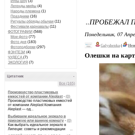
Игры,шоу
(3)
Легенды,мифы
(4)
Народы,племена
(1)
Праздники
(16)
..ПРОБЕЖАЛ П
Ритуалы,обряды,обычаи
(11)
Фестивали,карнавалы
(11)
ФОТОГРАФИИ
(568)
Понедельник, 07 Апре
Мои фото
(77)
Фото дня
(183)
Galyshenka
(
Неи
Фотоподборки
(297)
ФЭНТЕЗИ
(4)
Олешки на карт
ЧУДЕСА
(7)
ЭКОЛОГИЯ
(7)
Цитатник
-
Все (165)
Производство пластиковых
емкостей от компании Aleplast
-
(0)
Производство пластиковых емкостей
от компании Aleplast Компания
Aleplast — од...
Выбираем идеальное зеркало в
прихожую или ванную комнату
-
(0)
Как выбрать идеальное зеркало в
Липецке: советы и рекомендации ...