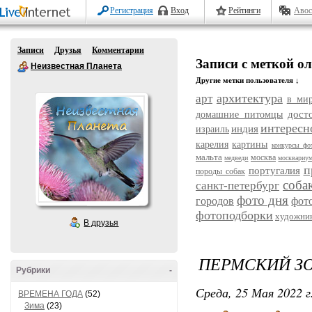
Регистрация
Вход
Рейтинги
Авос
Записи
Друзья
Комментарии
Записи с меткой о
Неизвестная Планета
Другие метки пользователя ↓
архитектура
арт
в ми
дост
домашние питомцы
интересн
индия
израиль
карелия
картины
конкурсы фо
мальта
москва
медведи
москвариу
п
португалия
породы собак
соба
санкт-петербург
фото дня
городов
фот
фотоподборки
художни
В друзья
ПЕРМСКИЙ ЗО
Рубрики
-
Среда, 25 Мая 2022 г
ВРЕМЕНА ГОДА
(52)
Зима
(23)