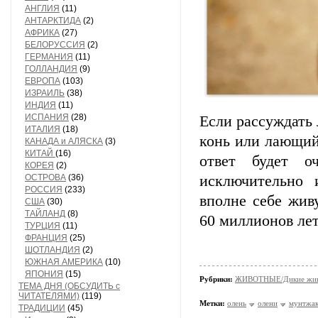
АНГЛИЯ
(11)
АНТАРКТИДА
(2)
АФРИКА
(27)
БЕЛОРУССИЯ
(2)
ГЕРМАНИЯ
(11)
ГОЛЛАНДИЯ
(9)
ЕВРОПА
(103)
ИЗРАИЛЬ
(38)
ИНДИЯ
(11)
ИСПАНИЯ
(28)
Если рассуждать 
ИТАЛИЯ
(18)
конь или лающи
КАНАДА и АЛЯСКА
(3)
КИТАЙ
(16)
ответ будет о
КОРЕЯ
(2)
ОСТРОВА
(36)
исключительно 
РОССИЯ
(233)
вполне себе жив
США
(30)
ТАЙЛАНД
(8)
60 миллионов лет
ТУРЦИЯ
(11)
ФРАНЦИЯ
(25)
ШОТЛАНДИЯ
(2)
ЮЖНАЯ АМЕРИКА
(10)
ЯПОНИЯ
(15)
Рубрики:
ЖИВОТНЫЕ/Дикие жив
ТЕМА ДНЯ (ОБСУДИТЬ с
ЧИТАТЕЛЯМИ)
(119)
Метки:
олень
олени
мунтжа
ТРАДИЦИИ
(45)