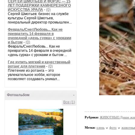
СЕРГЕЙ ШМОТЬЕВ И ФОРЭС — 15
ЛЕТ ПОДДЕРЖКИ КАМНЕРЕЗНОГО
ИСКУССТВА УРАЛА
-
(0)
Сергей Шмотьев: бизнес на службе
культуры Сергей Шмотьев,
генеральный директор промышлен...
Февраль/Снег/Любовь... Как не
превратить 14 февраля в
очередной «день сурка» с уроками
и бытом
-
(0)
Февраль/Снег/Любовь... Как не
превратить 14 февраля в очередной
«день сурка» с уроками и бытом ...
Где купить мягкий и качественный
ротанг для плетения
-
(0)
Плетение из ротанга – это
увлекательное хобби, которое
позволяет создавать уникал...
Фотоальбом
-
Все (1)
Рубрики:
ЖИВОТНЫЕ/Дикие жив
Метки:
олень
фото
животны