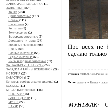
ДАВНО ЗАБЫТОЕ СТАРОЕ
(12)
ЖИВОТНЫЕ
(828)
Кошки
(283)
Дикие животные
(127)
Собаки
(111)
Насекомые
(9)
Рептилии
(5)
Земноводные
(1)
Вымершие животные
(7)
Домашние питомцы
(97)
Забавные животные
(65)
Про всех не 
Птицы
(69)
сделаю только 
Разные животные
(55)
Редкие животные
(63)
Рыбы и водяные животные
(69)
ЗА ГРАНЬЮ РЕАЛЬНОСТИ
(24)
ЗАГАДКИ И ТАЙНЫ ВСЕЛЕННОЙ
(29)
ИСТОРИЯ
(27)
Рубрики:
ЖИВОТНЫЕ/Разные жи
КАТАСТРОФЫ
(6)
Конкурсы сообщества (от админа)
(1)
Метки:
зоопарк
Пермь
лоша
КОСМОС
(11)
МЕСТА рукотворные
(146)
ВЫСТАВКИ
(6)
ЗАПОВЕДНИКИ
(10)
МУНТЖАК: С
МУЗЕИ
(22)
ПАРКИ
(56)