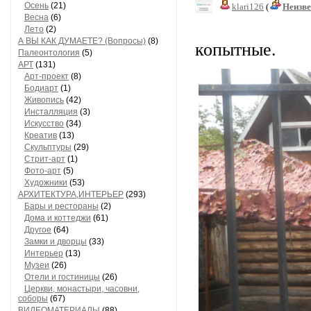
Осень
(21)
klari126
(
Неизв
Весна
(6)
В Пермск
Лето
(2)
А ВЫ КАК ДУМАЕТЕ? (Вопросы)
(8)
копытные.
Палеонтология
(5)
АРТ
(131)
Арт-проект
(8)
Бодиарт
(1)
Живопись
(42)
Инсталляция
(3)
Искусство
(34)
Креатив
(13)
Скульптуры
(29)
Стрит-арт
(1)
Фото-арт
(5)
Художники
(53)
АРХИТЕКТУРА,ИНТЕРЬЕР
(293)
Бары и рестораны
(2)
Дома и коттеджи
(61)
Другое
(64)
Замки и дворцы
(33)
Интерьер
(13)
Музеи
(26)
Отели и гостиницы
(26)
Церкви, монастыри, часовни,
соборы
(67)
ВИДЕОМАТЕРИАЛЫ
(88)