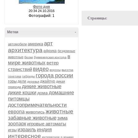
Фото дня
20:34 24.10.2016
Фотографий: 1
Страницы:
Метки
-
арт
америка
автомобили
архитектура
африка
бездомные
в
животные
белки
букмекерская контора
мире животных
ветер
видео
странствий
вороны
высотка
города россии
генетика
гибриды
горы
дели
джайпур
дикая
деревья
дикие животные
природа
домашние
дикие кошки
дома
питомцы
достопримечательности
животные
европа
живопись
забавные животные
зима
зоопарк
игровые автоматы
индия
израиль
игры
интересное
интересное о кошках