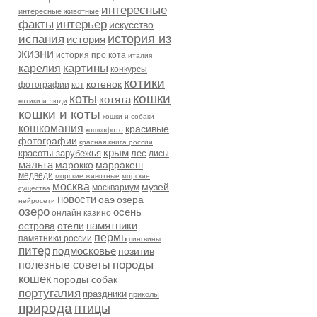
интересные
интересные животные
факты
интерьер
искусство
история из
испания
история
жизни
история про кота
италия
картины
карелия
конкурсы
котики
котенок
фотографии
кот
кошки
коты
котята
котики и люди
кошки и коты
кошки и собаки
кошкомания
красивые
кошкофото
фотографии
красная книга россии
крым
красоты зарубежья
лес
лисы
мальта
марокко
марракеш
медведи
морские животные
морские
москва
музей
москвариум
существа
новости
оаэ
озера
нейросети
озеро
осень
онлайн казино
памятники
острова
отели
пермь
памятники россии
пингвины
питер
подмосковье
позитив
породы
полезные советы
кошек
породы собак
португалия
праздники
приколы
природа
птицы