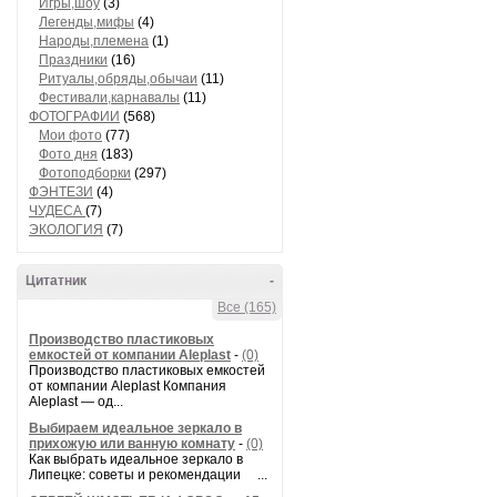
Игры,шоу
(3)
Легенды,мифы
(4)
Народы,племена
(1)
Праздники
(16)
Ритуалы,обряды,обычаи
(11)
Фестивали,карнавалы
(11)
ФОТОГРАФИИ
(568)
Мои фото
(77)
Фото дня
(183)
Фотоподборки
(297)
ФЭНТЕЗИ
(4)
ЧУДЕСА
(7)
ЭКОЛОГИЯ
(7)
Цитатник
-
Все (165)
Производство пластиковых
емкостей от компании Aleplast
-
(0)
Производство пластиковых емкостей
от компании Aleplast Компания
Aleplast — од...
Выбираем идеальное зеркало в
прихожую или ванную комнату
-
(0)
Как выбрать идеальное зеркало в
Липецке: советы и рекомендации ...