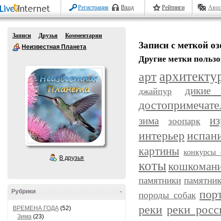
Регистрация
Вход
Рейтинги
Авос
Записи
Друзья
Комментарии
Записи с меткой о
Неизвестная Планета
Другие метки пользо
арт
архитекту
дикие
джайпур
достопримечате
из
зима
зоопарк
интерьер
испан
картины
конкурсы 
В друзья
коты
кошкоман
памятники
памятник
пор
Рубрики
-
породы собак
реки
реки росс
ВРЕМЕНА ГОДА
(52)
Зима
(23)