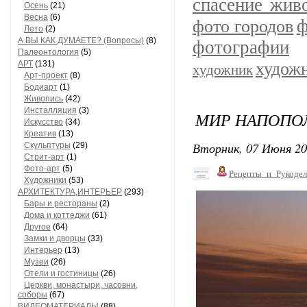
спасение жив
Осень
(21)
Весна
(6)
ф
фото городов
Лето
(2)
А ВЫ КАК ДУМАЕТЕ? (Вопросы)
(8)
фотографии
Палеонтология
(5)
АРТ
(131)
худож
художник
Арт-проект
(8)
Бодиарт
(1)
Живопись
(42)
Инсталляция
(3)
МИР НАПОПОЛ
Искусство
(34)
Креатив
(13)
Вторник, 07 Июня 20
Скульптуры
(29)
Стрит-арт
(1)
Фото-арт
(5)
Рецепты_и_Рукодел
Художники
(53)
АРХИТЕКТУРА,ИНТЕРЬЕР
(293)
Бары и рестораны
(2)
Дома и коттеджи
(61)
Другое
(64)
Замки и дворцы
(33)
Интерьер
(13)
Музеи
(26)
Отели и гостиницы
(26)
Церкви, монастыри, часовни,
соборы
(67)
ВИДЕОМАТЕРИАЛЫ
(88)