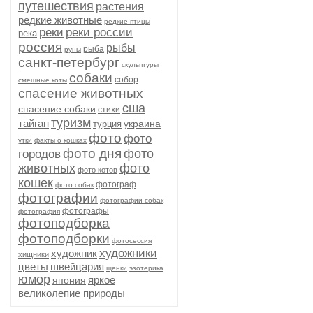
путешествия
растения
редкие животные
редкие птицы
реки
реки россии
река
россия
рыбы
рыба
руны
санкт-петербург
скульптуры
собаки
собор
смешные коты
спасение животных
сша
спасение собаки
стихи
туризм
тайган
украина
турция
фото
фото
утки
факты о кошках
фото дня
фото
городов
животных
фото
фото котов
кошек
фотограф
фото собак
фотографии
фотографии собак
фотографы
фотография
фотоподборка
фотоподборки
фотосессия
художники
художник
хищники
цветы
швейцария
щенки
эзотерика
юмор
яркое
япония
великолепие природы