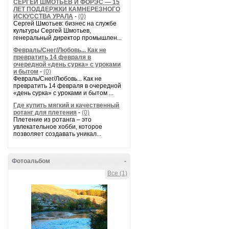
СЕРГЕЙ ШМОТЬЕВ И ФОРЭС — 15
ЛЕТ ПОДДЕРЖКИ КАМНЕРЕЗНОГО
ИСКУССТВА УРАЛА
-
(0)
Сергей Шмотьев: бизнес на службе
культуры Сергей Шмотьев,
генеральный директор промышлен...
Февраль/Снег/Любовь... Как не
превратить 14 февраля в
очередной «день сурка» с уроками
и бытом
-
(0)
Февраль/Снег/Любовь... Как не
превратить 14 февраля в очередной
«день сурка» с уроками и бытом ...
Где купить мягкий и качественный
ротанг для плетения
-
(0)
Плетение из ротанга – это
увлекательное хобби, которое
позволяет создавать уникал...
Фотоальбом
-
Все (1)