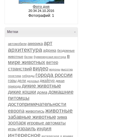
Фото дня
20:34 24.10.2016
Фотографий: 1
Метки
-
арт
америка
автомобили
архитектура
африка
бездомные
в
животные
белки
букмекерская контора
мире животных
ветер
видео
странствий
вороны
высотка
города россии
генетика
гибриды
горы
дели
джайпур
дикая
деревья
дикие животные
природа
домашние
дикие кошки
дома
питомцы
достопримечательности
животные
европа
живопись
забавные животные
зима
зоопарк
игровые автоматы
индия
израиль
игры
интересное
интересное о кошках