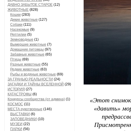
ДАВНО ЗАБЫТОЕ СТАРОЕ
(12)
ЖИВОТНЫЕ
(828)
Кошки
(283)
Дикие животные
(127)
Собаки
(111)
Насекомые
(9)
Рептилии
(5)
Земноводные
(1)
Вымершие животные
(7)
Домашние питомцы
(97)
Забавные животные
(65)
Птицы
(69)
Разные животные
(55)
Редкие животные
(63)
Рыбы и водяные животные
(69)
ЗА ГРАНЬЮ РЕАЛЬНОСТИ
(24)
ЗАГАДКИ И ТАЙНЫ ВСЕЛЕННОЙ
(29)
ИСТОРИЯ
(27)
КАТАСТРОФЫ
(6)
«Этот снимок 
Конкурсы сообщества (от админа)
(1)
КОСМОС
(11)
«давить» мо
МЕСТА рукотворные
(146)
ВЫСТАВКИ
(6)
предрассв
ЗАПОВЕДНИКИ
(10)
Присмотренн
МУЗЕИ
(22)
ПАРКИ
(56)