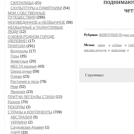
поднимают
СВЯТИЛИЩА
(21)
СКУЛЬПТУРЫ и ПАМЯТНИКИ
(54)
чет
МОИ СОБСТВЕННЫЕ
ПУТЕШЕСТВИЯ
(266)
НЕИЗВЕДАННОЕ и НЕОБЫЧНОЕ
(58)
НЕОБЫЧНЫЕ и ТАЛАНТЛИВЫЕ
ЛЮДИ
(12)
Рубрики:
ЖИВОТНЫЕ/Редкие жи
О МОЕМ РОДНОМ ГОРОДЕ
(ДЕРЕВНЕ)
(17)
Метки:
овцы
собаки
гиб
ПРИРОДА
(291)
мясные породы
животные
Водопады
(17)
Горы
(35)
Животные
(20)
МЕСТА разные
(43)
Озера,ручьи
(59)
Страницы:
Пляжи
(23)
Растения и леса
(79)
Реки
(52)
Явления
(23)
ПРИТЧИ,ЛЕГЕНДЫ,СТИХИ
(12)
Разное
(70)
РЕКОРДЫ
(2)
СТРАНЫ и КОНТИНЕНТЫ
(709)
АВСТРАЛИЯ
(5)
УКРАИНА
(2)
Саудовская Аравия
(1)
АЗИЯ
(33)