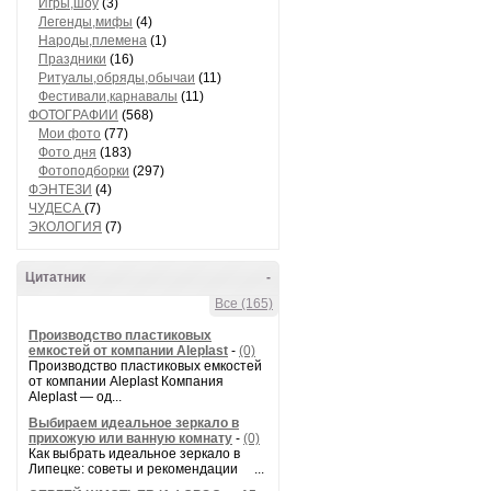
Игры,шоу
(3)
Легенды,мифы
(4)
Народы,племена
(1)
Праздники
(16)
Ритуалы,обряды,обычаи
(11)
Фестивали,карнавалы
(11)
ФОТОГРАФИИ
(568)
Мои фото
(77)
Фото дня
(183)
Фотоподборки
(297)
ФЭНТЕЗИ
(4)
ЧУДЕСА
(7)
ЭКОЛОГИЯ
(7)
Цитатник
-
Все (165)
Производство пластиковых
емкостей от компании Aleplast
-
(0)
Производство пластиковых емкостей
от компании Aleplast Компания
Aleplast — од...
Выбираем идеальное зеркало в
прихожую или ванную комнату
-
(0)
Как выбрать идеальное зеркало в
Липецке: советы и рекомендации ...