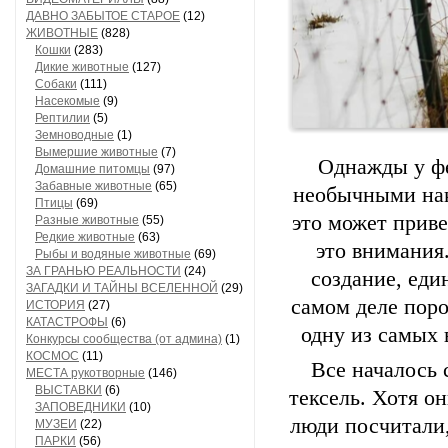
ДАВНО ЗАБЫТОЕ СТАРОЕ
(12)
ЖИВОТНЫЕ
(828)
Кошки
(283)
Дикие животные
(127)
Собаки
(111)
Насекомые
(9)
Рептилии
(5)
Земноводные
(1)
Вымершие животные
(7)
Однажды у фе
Домашние питомцы
(97)
Забавные животные
(65)
необычными нак
Птицы
(69)
это может приве
Разные животные
(55)
Редкие животные
(63)
это внимания
Рыбы и водяные животные
(69)
ЗА ГРАНЬЮ РЕАЛЬНОСТИ
(24)
создание, еди
ЗАГАДКИ И ТАЙНЫ ВСЕЛЕННОЙ
(29)
самом деле пор
ИСТОРИЯ
(27)
КАТАСТРОФЫ
(6)
одну из самых
Конкурсы сообщества (от админа)
(1)
КОСМОС
(11)
Все началось 
МЕСТА рукотворные
(146)
ВЫСТАВКИ
(6)
тексель. Хотя о
ЗАПОВЕДНИКИ
(10)
люди посчитали,
МУЗЕИ
(22)
ПАРКИ
(56)