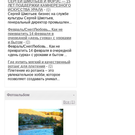
СЕРГЕЙ ШМОТЬЕВ И ФОРЭС — 15
ЛЕТ ПОДДЕРЖКИ КАМНЕРЕЗНОГО
ИСКУССТВА УРАЛА
-
(0)
Сергей Шмотьев: бизнес на службе
культуры Сергей Шмотьев,
генеральный директор промышлен...
Февраль/Снег/Любовь... Как не
превратить 14 февраля в
очередной «день сурка» с уроками
и бытом
-
(0)
Февраль/Снег/Любовь... Как не
превратить 14 февраля в очередной
«день сурка» с уроками и бытом ...
Где купить мягкий и качественный
ротанг для плетения
-
(0)
Плетение из ротанга – это
увлекательное хобби, которое
позволяет создавать уникал...
Фотоальбом
-
Все (1)