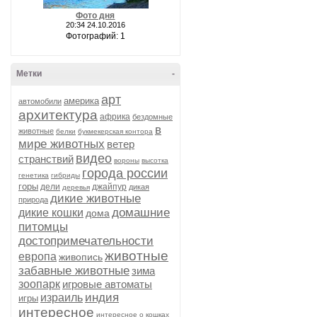
Фото дня
20:34 24.10.2016
Фотографий: 1
Метки
-
арт
америка
автомобили
архитектура
африка
бездомные
в
животные
белки
букмекерская контора
мире животных
ветер
видео
странствий
вороны
высотка
города россии
генетика
гибриды
горы
дели
джайпур
дикая
деревья
дикие животные
природа
домашние
дикие кошки
дома
питомцы
достопримечательности
животные
европа
живопись
забавные животные
зима
зоопарк
игровые автоматы
индия
израиль
игры
интересное
интересное о кошках