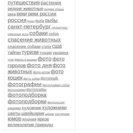
путешествия
растения
редкие животные
редкие птицы
реки
реки россии
река
россия
рыбы
рыба
руны
санкт-петербург
скульптуры
собаки
собор
смешные коты
спасение животных
сша
спасение собаки
стихи
туризм
тайган
украина
турция
фото
фото
утки
факты о кошках
фото дня
фото
городов
животных
фото
фото котов
кошек
фотограф
фото собак
фотографии
фотографии собак
фотографы
фотография
фотоподборка
фотоподборки
фотосессия
художники
художник
хищники
цветы
швейцария
щенки
эзотерика
юмор
яркое
япония
великолепие природы