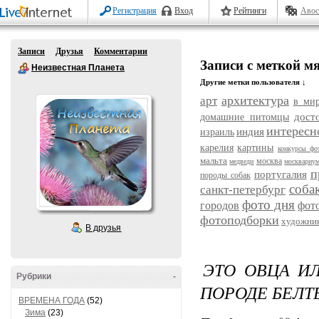
Регистрация
Вход
Рейтинги
Авос
Записи
Друзья
Комментарии
Записи с меткой м
Неизвестная Планета
Другие метки пользователя ↓
архитектура
арт
в ми
дост
домашние питомцы
интересн
индия
израиль
карелия
картины
конкурсы фо
мальта
москва
медведи
москвариу
п
португалия
породы собак
соба
санкт-петербург
фото дня
городов
фот
фотоподборки
художни
В друзья
ЭТО ОВЦА И
Рубрики
-
ПОРОДЕ БЕЛТ
ВРЕМЕНА ГОДА
(52)
Зима
(23)