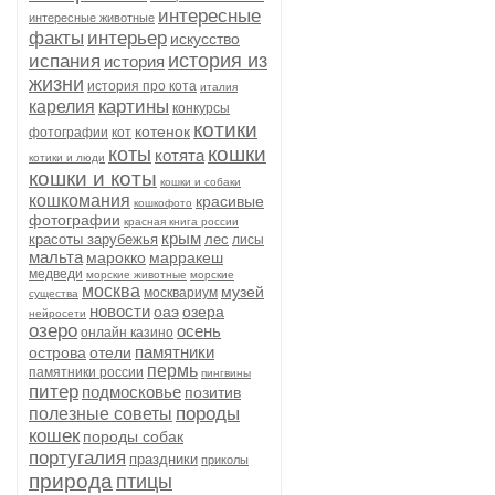
интересные
интересные животные
факты
интерьер
искусство
история из
испания
история
жизни
история про кота
италия
картины
карелия
конкурсы
котики
котенок
фотографии
кот
кошки
коты
котята
котики и люди
кошки и коты
кошки и собаки
кошкомания
красивые
кошкофото
фотографии
красная книга россии
крым
красоты зарубежья
лес
лисы
мальта
марокко
марракеш
медведи
морские животные
морские
москва
музей
москвариум
существа
новости
оаэ
озера
нейросети
озеро
осень
онлайн казино
памятники
острова
отели
пермь
памятники россии
пингвины
питер
подмосковье
позитив
породы
полезные советы
кошек
породы собак
португалия
праздники
приколы
природа
птицы