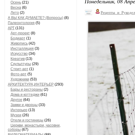
Понедельник, 08 Апре
Осень
(21)
Весна
(6)
Рецепты_и_Рукодел
Лето
(2)
А ВЫ КАК ДУМАЕТЕ? (Вопросы)
(8)
Палеонтология
(5)
АРТ
(131)
Арт-проект
(8)
Бодиарт
(1)
Живопись
(42)
Инсталляция
(3)
Искусство
(34)
Креатив
(13)
Скульптуры
(29)
Стрит-арт
(1)
Фото-арт
(5)
Художники
(53)
АРХИТЕКТУРА,ИНТЕРЬЕР
(293)
Бары и рестораны
(2)
Дома и коттеджи
(61)
Другое
(64)
Замки и дворцы
(33)
Интерьер
(13)
Музеи
(26)
Отели и гостиницы
(26)
Церкви, монастыри, часовни,
соборы
(67)
ВИДЕОМАТЕРИАЛЫ
(88)