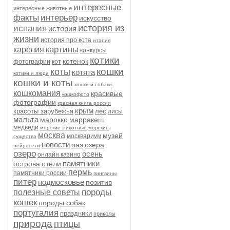
интересные
интересные животные
факты
интерьер
искусство
история из
испания
история
жизни
история про кота
италия
картины
карелия
конкурсы
котики
котенок
фотографии
кот
кошки
коты
котята
котики и люди
кошки и коты
кошки и собаки
кошкомания
красивые
кошкофото
фотографии
красная книга россии
крым
красоты зарубежья
лес
лисы
мальта
марокко
марракеш
медведи
морские животные
морские
москва
музей
москвариум
существа
новости
оаэ
озера
нейросети
озеро
осень
онлайн казино
памятники
острова
отели
пермь
памятники россии
пингвины
питер
подмосковье
позитив
породы
полезные советы
кошек
породы собак
португалия
праздники
приколы
природа
птицы