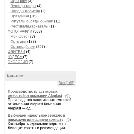
Игры,шоу
(3)
Легенды,мифы
(4)
Народы,племена
(1)
Праздники
(16)
Ритуалы,обряды,обычаи
(11)
Фестивали,карнавалы
(11)
ФОТОГРАФИИ
(568)
Мои фото
(77)
Фото дня
(183)
Фотоподборки
(297)
ФЭНТЕЗИ
(4)
ЧУДЕСА
(7)
ЭКОЛОГИЯ
(7)
Цитатник
-
Все (165)
Производство пластиковых
емкостей от компании Aleplast
-
(0)
Производство пластиковых емкостей
от компании Aleplast Компания
Aleplast — од...
Выбираем идеальное зеркало в
прихожую или ванную комнату
-
(0)
Как выбрать идеальное зеркало в
Липецке: советы и рекомендации ...