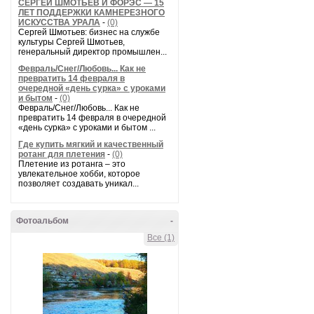
СЕРГЕЙ ШМОТЬЕВ И ФОРЭС — 15
ЛЕТ ПОДДЕРЖКИ КАМНЕРЕЗНОГО
ИСКУССТВА УРАЛА
-
(0)
Сергей Шмотьев: бизнес на службе
культуры Сергей Шмотьев,
генеральный директор промышлен...
Февраль/Снег/Любовь... Как не
превратить 14 февраля в
очередной «день сурка» с уроками
и бытом
-
(0)
Февраль/Снег/Любовь... Как не
превратить 14 февраля в очередной
«день сурка» с уроками и бытом ...
Где купить мягкий и качественный
ротанг для плетения
-
(0)
Плетение из ротанга – это
увлекательное хобби, которое
позволяет создавать уникал...
Фотоальбом
-
Все (1)