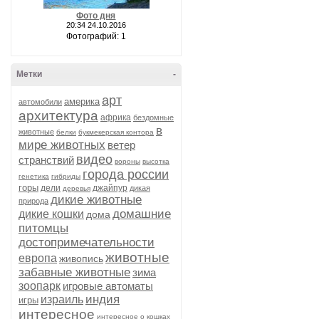
Фото дня
20:34 24.10.2016
Фотографий: 1
Метки
-
арт
америка
автомобили
архитектура
африка
бездомные
в
животные
белки
букмекерская контора
мире животных
ветер
видео
странствий
вороны
высотка
города россии
генетика
гибриды
горы
дели
джайпур
дикая
деревья
дикие животные
природа
домашние
дикие кошки
дома
питомцы
достопримечательности
животные
европа
живопись
забавные животные
зима
зоопарк
игровые автоматы
индия
израиль
игры
интересное
интересное о кошках