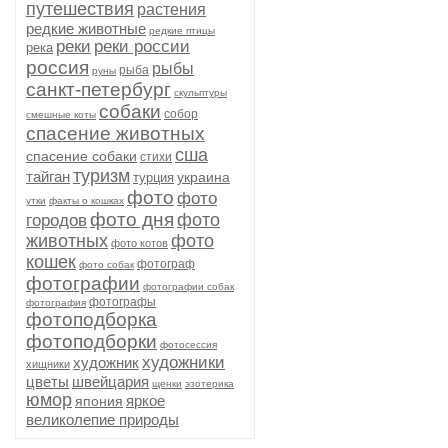
путешествия
растения
редкие животные
редкие птицы
реки
реки россии
река
россия
рыбы
рыба
руны
санкт-петербург
скульптуры
собаки
собор
смешные коты
спасение животных
сша
спасение собаки
стихи
туризм
тайган
украина
турция
фото
фото
утки
факты о кошках
фото дня
фото
городов
животных
фото
фото котов
кошек
фотограф
фото собак
фотографии
фотографии собак
фотографы
фотография
фотоподборка
фотоподборки
фотосессия
художники
художник
хищники
цветы
швейцария
щенки
эзотерика
юмор
яркое
япония
великолепие природы