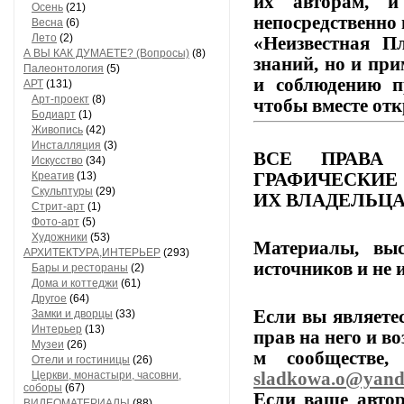
их
авторам,
и
Осень
(21)
непосредственно 
Весна
(6)
Лето
(2)
«Неизвестная Пл
А ВЫ КАК ДУМАЕТЕ? (Вопросы)
(8)
знаний,
но
и
при
Палеонтология
(5)
и
соблюдению
п
АРТ
(131)
Арт-проект
(8)
чтобы
вместе
отк
Бодиарт
(1)
Живопись
(42)
Инсталляция
(3)
ВСЕ
ПРАВА
Искусство
(34)
ГРАФИЧЕСКИЕ
Креатив
(13)
Скульптуры
(29)
ИХ
ВЛАДЕЛЬЦА
Стрит-арт
(1)
Фото-арт
(5)
Художники
(53)
Материалы,
выс
АРХИТЕКТУРА,ИНТЕРЬЕР
(293)
источников
и
не
и
Бары и рестораны
(2)
Дома и коттеджи
(61)
Другое
(64)
Если
вы
являете
Замки и дворцы
(33)
Интерьер
(13)
прав
на
него
и
во
Музеи
(26)
м
сообществе,
п
Отели и гостиницы
(26)
sladkowa.o@yand
Церкви, монастыри, часовни,
соборы
(67)
Если
ваше
автор
ВИДЕОМАТЕРИАЛЫ
(88)