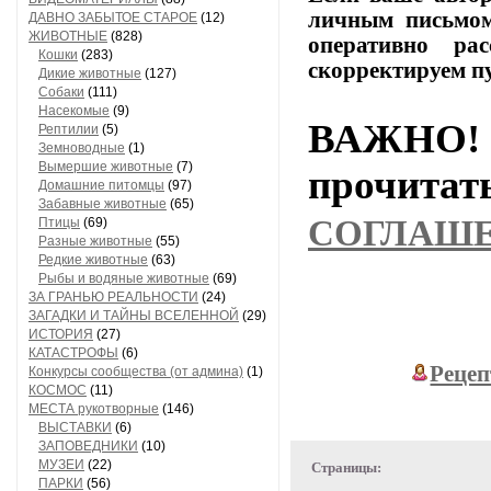
личным
письмо
ДАВНО ЗАБЫТОЕ СТАРОЕ
(12)
ЖИВОТНЫЕ
(828)
оперативно
расс
Кошки
(283)
скорректируем
п
Дикие животные
(127)
Собаки
(111)
Насекомые
(9)
ВАЖНО! 
Рептилии
(5)
Земноводные
(1)
Вымершие животные
(7)
прочи
Домашние питомцы
(97)
Забавные животные
(65)
СОГЛАШ
Птицы
(69)
Разные животные
(55)
Редкие животные
(63)
Рыбы и водяные животные
(69)
ЗА ГРАНЬЮ РЕАЛЬНОСТИ
(24)
ЗАГАДКИ И ТАЙНЫ ВСЕЛЕННОЙ
(29)
ИСТОРИЯ
(27)
КАТАСТРОФЫ
(6)
Рецеп
Конкурсы сообщества (от админа)
(1)
КОСМОС
(11)
МЕСТА рукотворные
(146)
ВЫСТАВКИ
(6)
ЗАПОВЕДНИКИ
(10)
МУЗЕИ
(22)
Страницы:
ПАРКИ
(56)