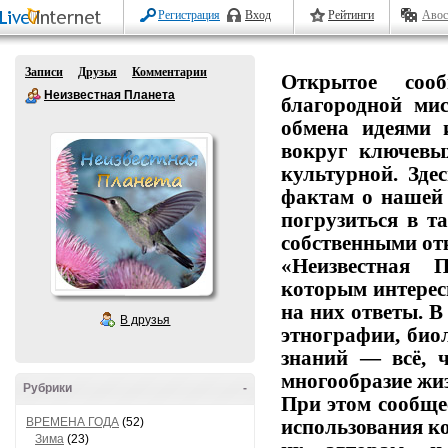
Регистрация
Вход
Рейтинги
Авос
Записи
Друзья
Комментарии
Открытое
сообщ
Неизвестная Планета
благородной
мис
обмена
идеями
вокруг
ключевы
культурной.
Здес
фактам
о
нашей
погрузиться
в
та
собственными от
«Неизвестная П
которым
интерес
на
них
ответы.
В
В друзья
этнографии,
биол
знаний
— всё,
ч
многообразие
жиз
Рубрики
-
При этом сообще
ВРЕМЕНА ГОДА
(52)
использования
ко
Зима
(23)