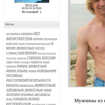
Фото дня
20:34 24.10.2016
Фотографий: 1
Метки
-
арт
америка
автомобили
архитектура
африка
бездомные
в
животные
белки
букмекерская контора
мире животных
ветер
видео
странствий
вороны
высотка
города россии
генетика
гибриды
горы
дели
джайпур
дикая
деревья
дикие животные
природа
домашние
дикие кошки
дома
питомцы
достопримечательности
животные
европа
живопись
забавные животные
зима
зоопарк
игровые автоматы
индия
израиль
игры
Мужчины из н
интересное
интересное о кошках