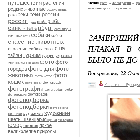
путешествия
растения
Метки:
фото
фотографии
фо
редкие животные
мужчины
фото мужчин
редкие птицы
реки
реки россии
река
россия
рыбы
рыба
руны
санкт-петербург
скульптуры
собаки
ЗАМЕРЗШИ
собор
смешные коты
спасение животных
ПЛАКАЛ В 
сша
спасение собаки
стихи
туризм
тайган
украина
турция
БЫЛО НЕ ДО 
фото
фото
утки
факты о кошках
фото дня
фото
городов
Воскресенье, 22 Октя
животных
фото
фото котов
кошек
фотограф
фото собак
Рецепты_и_Рукодел
фотографии
фотографии собак
фотографы
фотография
фотоподборка
фотоподборки
фотосессия
художники
художник
хищники
цветы
швейцария
щенки
эзотерика
юмор
яркое
япония
великолепие природы