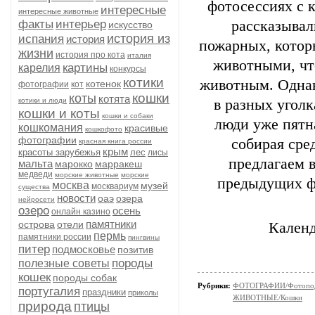
фотосессиях с 
интересные
интересные животные
факты
интерьер
рассказывал
искусство
история из
испания
история
пожарных, котор
жизни
история про кота
италия
животными, чт
картины
карелия
конкурсы
котики
животным. Однак
котенок
фотографии
кот
кошки
коты
котята
котики и люди
в разных угол
кошки и коты
кошки и собаки
люди уже пятна
кошкомания
красивые
кошкофото
фотографии
собирая сре
красная книга россии
крым
красоты зарубежья
лес
лисы
предлагаем 
мальта
марокко
марракеш
медведи
морские животные
морские
предыдущих фо
москва
музей
москвариум
существа
новости
оаэ
озера
нейросети
озеро
осень
онлайн казино
памятники
острова
отели
Календ
пермь
памятники россии
пингвины
питер
подмосковье
позитив
породы
полезные советы
кошек
породы собак
Рубрики:
ФОТОГРАФИИ/Фотопо
португалия
праздники
приколы
ЖИВОТНЫЕ/Кошки
природа
птицы