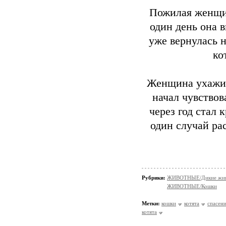
Пожилая женщин
один день она 
уже вернулась н
ко
Женщина ухажив
начал чувствов
через год стал
один случай ра
Рубрики:
ЖИВОТНЫЕ/Дикие жив
ЖИВОТНЫЕ/Кошки
Метки:
кошки
котята
спасен
котята