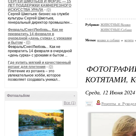
СЕРГЕЙ ШМОТЬЕВ И ФОРЭС — 15
ЛЕТ ПОДДЕРЖКИ КАМНЕРЕЗНОГО
ИСКУССТВА УРАЛА
-
(0)
Сергей Шмотьев: бизнес на службе
культуры Сергей Шмотьев,
генеральный директор промышлен...
Рубрики:
ЖИВОТНЫЕ/Кошки
Февраль/Снег/Любовь... Как не
ЖИВОТНЫЕ/Собаки
превратить 14 февраля в
очередной «день сурка» с уроками
Метки:
кошки и собаки
котята
и бытом
-
(0)
Февраль/Снег/Любовь... Как не
превратить 14 февраля в очередной
«день сурка» с уроками и бытом ...
Где купить мягкий и качественный
ФОТОГРАФ
ротанг для плетения
-
(0)
Плетение из ротанга – это
увлекательное хобби, которое
КОТЯТАМИ, 
позволяет создавать уникал...
Среда, 12 Июня 2024 
Фотоальбом
-
Все (1)
Рецепты_и_Рукодел