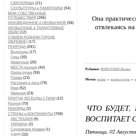
СВЯТИЛИЩА
(21)
СКУЛЬПТУРЫ и ПАМЯТНИКИ
(54)
МОИ СОБСТВЕННЫЕ
Она практичес
ПУТЕШЕСТВИЯ
(266)
НЕИЗВЕДАННОЕ и НЕОБЫЧНОЕ
(58)
отвлекаясь на
НЕОБЫЧНЫЕ и ТАЛАНТЛИВЫЕ
ЛЮДИ
(12)
О МОЕМ РОДНОМ ГОРОДЕ
(ДЕРЕВНЕ)
(17)
ПРИРОДА
(291)
Водопады
(17)
Горы
(35)
Животные
(20)
МЕСТА разные
(43)
Рубрики:
ЖИВОТНЫЕ/Кошки
Озера,ручьи
(59)
Пляжи
(23)
Метки:
кошки
кошки и коты
Растения и леса
(79)
Реки
(52)
Явления
(23)
ПРИТЧИ,ЛЕГЕНДЫ,СТИХИ
(12)
Разное
(70)
ЧТО БУДЕТ,
РЕКОРДЫ
(2)
СТРАНЫ и КОНТИНЕНТЫ
(709)
ВОСПИТАЕТ 
АВСТРАЛИЯ
(5)
УКРАИНА
(2)
Саудовская Аравия
(1)
Пятница, 02 Августа
АЗИЯ
(33)