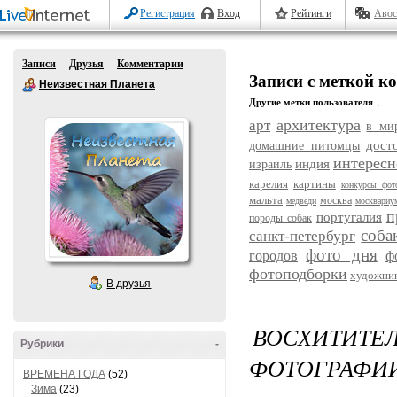
Регистрация
Вход
Рейтинги
Авос
Записи
Друзья
Комментарии
Записи с меткой к
Неизвестная Планета
Другие метки пользователя ↓
архитектура
арт
в ми
дост
домашние питомцы
интересн
индия
израиль
карелия
картины
конкурсы фот
мальта
москва
медведи
москвариу
п
португалия
породы собак
соба
санкт-петербург
фото дня
городов
ф
фотоподборки
художни
В друзья
ВОСХИТИТ
Рубрики
-
ФОТОГРАФИИ
ВРЕМЕНА ГОДА
(52)
Зима
(23)