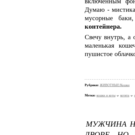
включенным фон
Думаю - мистика
мусорные бак
контейнера.
Свечу внутрь, а
маленькая кош
пушистое облачко
Рубрики:
ЖИВОТНЫЕ/Кошки
Метки:
кошки и коты
котята
МУЖЧИНА Н
ДВОРЕ, НО