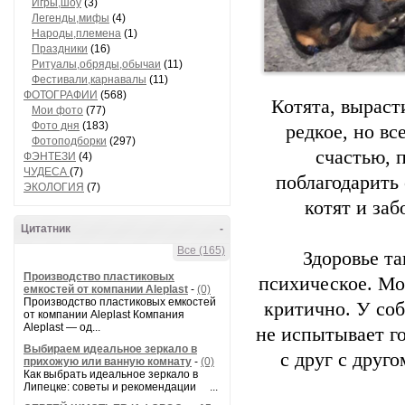
Игры,шоу
(3)
Легенды,мифы
(4)
Народы,племена
(1)
Праздники
(16)
Ритуалы,обряды,обычаи
(11)
Фестивали,карнавалы
(11)
ФОТОГРАФИИ
(568)
Котята, выраст
Мои фото
(77)
Фото дня
(183)
редкое, но в
Фотоподборки
(297)
счастью, п
ФЭНТЕЗИ
(4)
ЧУДЕСА
(7)
поблагодарить
ЭКОЛОГИЯ
(7)
котят и заб
Цитатник
-
Все (165)
Здоровье та
Производство пластиковых
психическое. Мо
емкостей от компании Aleplast
-
(0)
Производство пластиковых емкостей
критично. У соб
от компании Aleplast Компания
Aleplast — од...
не испытывает го
Выбираем идеальное зеркало в
с друг с друг
прихожую или ванную комнату
-
(0)
Как выбрать идеальное зеркало в
Липецке: советы и рекомендации ...