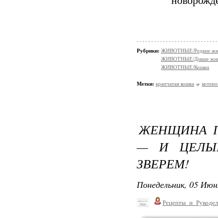
новорожде
Рубрики:
ЖИВОТНЫЕ/Редкие жи
ЖИВОТНЫЕ/Дикие жив
ЖИВОТНЫЕ/Кошки
Метки:
крапчатая кошка
котено
ЖЕНЩИНА П
— И ЦЕЛЫ
ЗВЕРЕМ!
Понедельник, 05 Июн
Рецепты_и_Рукодел