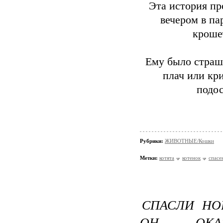
Эта история п
вечером в па
кроше
Ему было страшн
плач или кр
подос
Рубрики:
ЖИВОТНЫЕ/Кошки
Метки:
котята
котенок
спасе
СПАСЛИ НО
ОН ОКАЗ