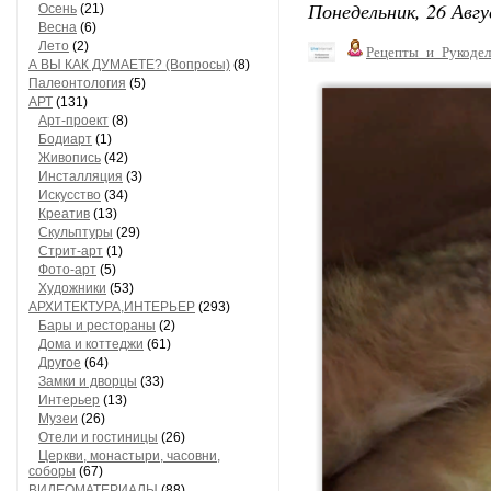
Понедельник, 26 Авгу
Осень
(21)
Весна
(6)
Лето
(2)
Рецепты_и_Рукодел
А ВЫ КАК ДУМАЕТЕ? (Вопросы)
(8)
Палеонтология
(5)
АРТ
(131)
Арт-проект
(8)
Бодиарт
(1)
Живопись
(42)
Инсталляция
(3)
Искусство
(34)
Креатив
(13)
Скульптуры
(29)
Стрит-арт
(1)
Фото-арт
(5)
Художники
(53)
АРХИТЕКТУРА,ИНТЕРЬЕР
(293)
Бары и рестораны
(2)
Дома и коттеджи
(61)
Другое
(64)
Замки и дворцы
(33)
Интерьер
(13)
Музеи
(26)
Отели и гостиницы
(26)
Церкви, монастыри, часовни,
соборы
(67)
ВИДЕОМАТЕРИАЛЫ
(88)