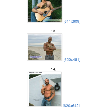
[611x609]
13.
[620x481]
14.
[620x642]