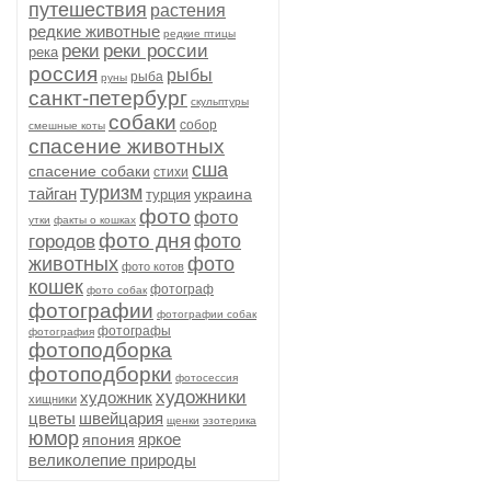
путешествия
растения
редкие животные
редкие птицы
реки
реки россии
река
россия
рыбы
рыба
руны
санкт-петербург
скульптуры
собаки
собор
смешные коты
спасение животных
сша
спасение собаки
стихи
туризм
тайган
украина
турция
фото
фото
утки
факты о кошках
фото дня
фото
городов
животных
фото
фото котов
кошек
фотограф
фото собак
фотографии
фотографии собак
фотографы
фотография
фотоподборка
фотоподборки
фотосессия
художники
художник
хищники
цветы
швейцария
щенки
эзотерика
юмор
яркое
япония
великолепие природы