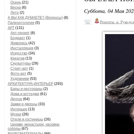
Осень
(21)
Весна
(6)
Суббота, 04 Мая 202
Лето
(2)
А ВЫ КАК ДУМАЕТЕ? (Вопросы)
(8)
Рецепты_и_Рукодел
Палеонтология
(5)
АРТ
(131)
Арт-проект
(8)
Бодиарт
(1)
Живопись
(42)
Инсталляция
(3)
Искусство
(34)
Креатив
(13)
Скульптуры
(29)
Стрит-арт
(1)
Фото-арт
(5)
Художники
(53)
АРХИТЕКТУРА,ИНТЕРЬЕР
(293)
Бары и рестораны
(2)
Дома и коттеджи
(61)
Другое
(64)
Замки и дворцы
(33)
Интерьер
(13)
Музеи
(26)
Отели и гостиницы
(26)
Церкви, монастыри, часовни,
соборы
(67)
ВИДЕОМАТЕРИАЛЫ
(88)