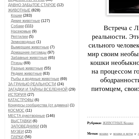
ДАВНО ЗАБЫТОЕ СТАРОЕ
(12)
ЖИВОТНЫЕ
(828)
Кошки
(283)
Дикие животные
(127)
Собаки
(111)
Встреча с Л
Насекомые
(9)
реальности. Эт
Рептилии
(5)
Земноводные
(1)
сильного челове
Вымершие животные
(7)
Домашние питомцы
(97)
мир своим необы
Забавные животные
(65)
кошки необыкно
Птицы
(69)
Разные животные
(55)
на процессом г
Редкие животные
(63)
ободранност
Рыбы и водяные животные
(69)
ЗА ГРАНЬЮ РЕАЛЬНОСТИ
(24)
питомцем, свои
ЗАГАДКИ И ТАЙНЫ ВСЕЛЕННОЙ
(29)
ИСТОРИЯ
(27)
КАТАСТРОФЫ
(6)
Конкурсы сообщества (от админа)
(1)
КОСМОС
(11)
МЕСТА рукотворные
(146)
ВЫСТАВКИ
(6)
Рубрики:
ЖИВОТНЫЕ/Кошки
ЗАПОВЕДНИКИ
(10)
МУЗЕИ
(22)
Метки:
кошки
кошки и коты
ПАРКИ
(56)