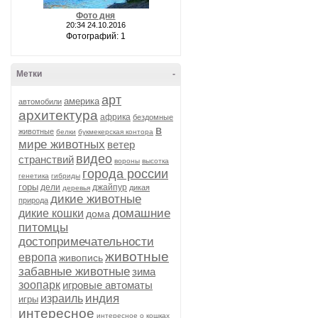
Фото дня
20:34 24.10.2016
Фотографий: 1
Метки
-
арт
америка
автомобили
архитектура
африка
бездомные
в
животные
белки
букмекерская контора
мире животных
ветер
видео
странствий
вороны
высотка
города россии
генетика
гибриды
горы
дели
джайпур
дикая
деревья
дикие животные
природа
домашние
дикие кошки
дома
питомцы
достопримечательности
животные
европа
живопись
забавные животные
зима
зоопарк
игровые автоматы
индия
израиль
игры
интересное
интересное о кошках