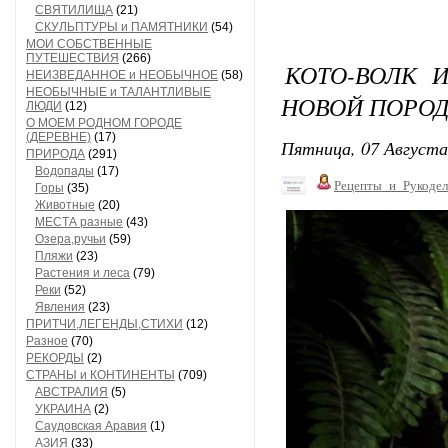
СВЯТИЛИЩА
(21)
СКУЛЬПТУРЫ и ПАМЯТНИКИ
(54)
МОИ СОБСТВЕННЫЕ
ПУТЕШЕСТВИЯ
(266)
КОТО-ВОЛК 
НЕИЗВЕДАННОЕ и НЕОБЫЧНОЕ
(58)
НЕОБЫЧНЫЕ и ТАЛАНТЛИВЫЕ
НОВОЙ ПОРОД
ЛЮДИ
(12)
О МОЕМ РОДНОМ ГОРОДЕ
(ДЕРЕВНЕ)
(17)
Пятница, 07 Августа
ПРИРОДА
(291)
Водопады
(17)
Рецепты_и_Рукодел
Горы
(35)
Животные
(20)
МЕСТА разные
(43)
Озера,ручьи
(59)
Пляжи
(23)
Растения и леса
(79)
Реки
(52)
Явления
(23)
ПРИТЧИ,ЛЕГЕНДЫ,СТИХИ
(12)
Разное
(70)
РЕКОРДЫ
(2)
СТРАНЫ и КОНТИНЕНТЫ
(709)
АВСТРАЛИЯ
(5)
УКРАИНА
(2)
Саудовская Аравия
(1)
АЗИЯ
(33)