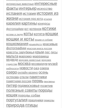
интересные
интересные животные
факты
интерьер
искусство
история из
испания
история
жизни
история про кота
италия
картины
карелия
конкурсы
котики
котенок
фотографии
кот
кошки
коты
котята
котики и люди
кошки и коты
кошки и собаки
кошкомания
красивые
кошкофото
фотографии
красная книга россии
крым
красоты зарубежья
лес
лисы
мальта
марокко
марракеш
медведи
морские животные
морские
москва
музей
москвариум
существа
новости
оаэ
озера
нейросети
озеро
осень
онлайн казино
памятники
острова
отели
пермь
памятники россии
пингвины
питер
подмосковье
позитив
породы
полезные советы
кошек
породы собак
португалия
праздники
приколы
природа
птицы