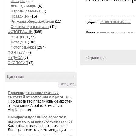
Игры,шоу
(3)
Легенды,мифы
(4)
Народы,племена
(1)
Праздники
(16)
Ритуалы,обряды,обычаи
(11)
Рубрики:
ЖИВОТНЫЕ/Кошки
Фестивали,карнавалы
(11)
ФОТОГРАФИИ
(568)
Метки:
кошки
кошки и коты
Мои фото
(77)
Фото дня
(183)
Фотоподборки
(297)
ФЭНТЕЗИ
(4)
Страницы:
ЧУДЕСА
(7)
ЭКОЛОГИЯ
(7)
Цитатник
-
Все (165)
Производство пластиковых
емкостей от компании Aleplast
-
(0)
Производство пластиковых емкостей
от компании Aleplast Компания
Aleplast — од...
Выбираем идеальное зеркало в
прихожую или ванную комнату
-
(0)
Как выбрать идеальное зеркало в
Липецке: советы и рекомендации ...