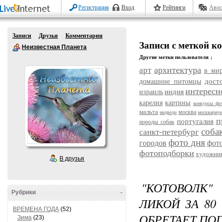
Регистрация
Вход
Рейтинги
Авос
Записи
Друзья
Комментарии
Записи с меткой к
Неизвестная Планета
Другие метки пользователя ↓
архитектура
арт
в ми
дост
домашние питомцы
интересн
индия
израиль
карелия
картины
конкурсы фо
мальта
москва
медведи
москвариу
п
португалия
породы собак
соба
санкт-петербург
фото дня
городов
фот
фотоподборки
художни
В друзья
"КОТОВОЛК"
Рубрики
-
ЛИКОЙ ЗА 80
ВРЕМЕНА ГОДА
(52)
ОБРЕТАЕТ ПО
Зима
(23)