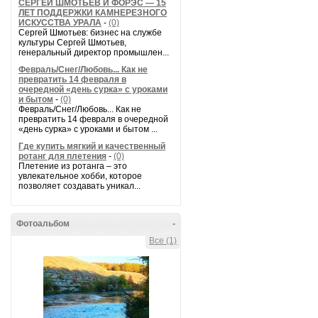
СЕРГЕЙ ШМОТЬЕВ И ФОРЭС — 15
ЛЕТ ПОДДЕРЖКИ КАМНЕРЕЗНОГО
ИСКУССТВА УРАЛА
-
(0)
Сергей Шмотьев: бизнес на службе
культуры Сергей Шмотьев,
генеральный директор промышлен...
Февраль/Снег/Любовь... Как не
превратить 14 февраля в
очередной «день сурка» с уроками
и бытом
-
(0)
Февраль/Снег/Любовь... Как не
превратить 14 февраля в очередной
«день сурка» с уроками и бытом ...
Где купить мягкий и качественный
ротанг для плетения
-
(0)
Плетение из ротанга – это
увлекательное хобби, которое
позволяет создавать уникал...
Фотоальбом
-
Все (1)