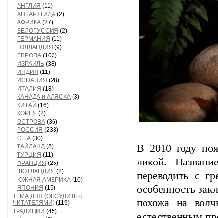
АНГЛИЯ
(11)
АНТАРКТИДА
(2)
АФРИКА
(27)
БЕЛОРУССИЯ
(2)
ГЕРМАНИЯ
(11)
ГОЛЛАНДИЯ
(9)
ЕВРОПА
(103)
ИЗРАИЛЬ
(38)
ИНДИЯ
(11)
ИСПАНИЯ
(28)
ИТАЛИЯ
(18)
КАНАДА и АЛЯСКА
(3)
КИТАЙ
(16)
КОРЕЯ
(2)
ОСТРОВА
(36)
РОССИЯ
(233)
США
(30)
В 2010 году поя
ТАЙЛАНД
(8)
ТУРЦИЯ
(11)
ликой. Названи
ФРАНЦИЯ
(25)
ШОТЛАНДИЯ
(2)
переводить с гр
ЮЖНАЯ АМЕРИКА
(10)
особенность зак
ЯПОНИЯ
(15)
ТЕМА ДНЯ (ОБСУДИТЬ с
похожа на волч
ЧИТАТЕЛЯМИ)
(119)
ТРАДИЦИИ
(45)
естественным пр