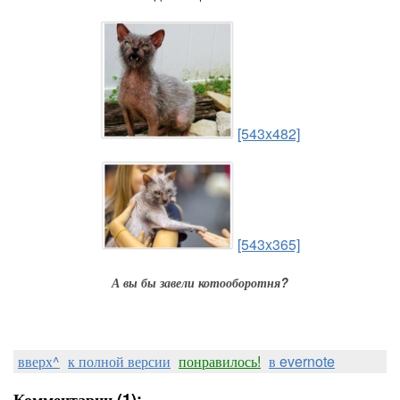
[543x482]
[543x365]
А вы бы завели котооборотня?
вверх^
к полной версии
понравилось!
в evernote
Комментарии (1):