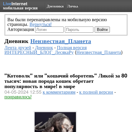
Live
Internet
Дневники
Личка
мобильная версия
Вы были перенаправлены на мобильную версию
страницы.
Вернуться!
Авторизация
Дневник
Неизвестная_Планета
Лента друзей
-
Дневник
-
Полная версия
ИНТЕРЕСНЫЙ_БЛОГ_ЛесякаРу
(
Неизвестная_Планета
)
"Котоволк" или "кошачий оборотень" Ликой за 80
тысяч: новая порода кошек обретает
популярность в мире! в мире
04-05-2024 12:55
к комментариям
-
к полной версии
-
понравилось!