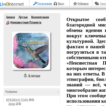
Регистрация
Вход
Рейтинги
Авос
Записи
Друзья
Комментарии
Открытое
сообщ
Неизвестная Планета
благородной
мис
обмена
идеями
вокруг
ключевы
культурной.
Здес
фактам
о
нашей
погрузиться
в
та
собственными от
«Неизвестная П
которым
интерес
на
них
ответы.
В
В друзья
этнографии,
биол
знаний
— всё,
ч
многообразие
жиз
Рубрики
-
При этом сообще
ВРЕМЕНА ГОДА
(52)
использования
ко
Зима
(23)