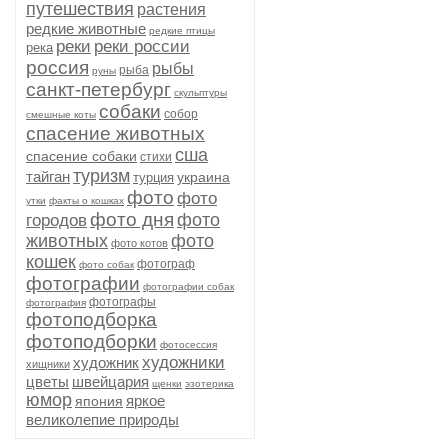
путешествия
растения
редкие животные
редкие птицы
реки
реки россии
река
россия
рыбы
рыба
руны
санкт-петербург
скульптуры
собаки
собор
смешные коты
спасение животных
сша
спасение собаки
стихи
туризм
тайган
украина
турция
фото
фото
утки
факты о кошках
фото дня
фото
городов
животных
фото
фото котов
кошек
фотограф
фото собак
фотографии
фотографии собак
фотографы
фотография
фотоподборка
фотоподборки
фотосессия
художники
художник
хищники
цветы
швейцария
щенки
эзотерика
юмор
яркое
япония
великолепие природы