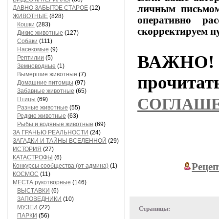
личным
письмо
ДАВНО ЗАБЫТОЕ СТАРОЕ
(12)
ЖИВОТНЫЕ
(828)
оперативно
расс
Кошки
(283)
скорректируем
п
Дикие животные
(127)
Собаки
(111)
Насекомые
(9)
ВАЖНО! 
Рептилии
(5)
Земноводные
(1)
Вымершие животные
(7)
прочи
Домашние питомцы
(97)
Забавные животные
(65)
СОГЛАШ
Птицы
(69)
Разные животные
(55)
Редкие животные
(63)
Рыбы и водяные животные
(69)
ЗА ГРАНЬЮ РЕАЛЬНОСТИ
(24)
ЗАГАДКИ И ТАЙНЫ ВСЕЛЕННОЙ
(29)
ИСТОРИЯ
(27)
КАТАСТРОФЫ
(6)
Рецеп
Конкурсы сообщества (от админа)
(1)
КОСМОС
(11)
МЕСТА рукотворные
(146)
ВЫСТАВКИ
(6)
ЗАПОВЕДНИКИ
(10)
МУЗЕИ
(22)
Страницы:
ПАРКИ
(56)