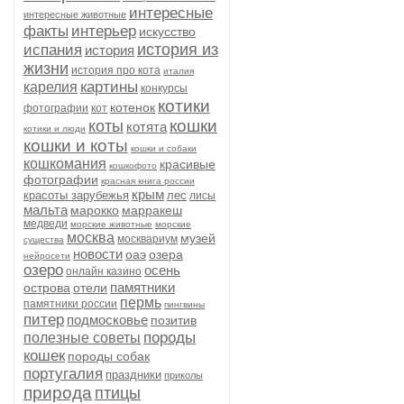
интересные
интересные животные
факты
интерьер
искусство
история из
испания
история
жизни
история про кота
италия
картины
карелия
конкурсы
котики
котенок
фотографии
кот
кошки
коты
котята
котики и люди
кошки и коты
кошки и собаки
кошкомания
красивые
кошкофото
фотографии
красная книга россии
крым
красоты зарубежья
лес
лисы
мальта
марокко
марракеш
медведи
морские животные
морские
москва
музей
москвариум
существа
новости
оаэ
озера
нейросети
озеро
осень
онлайн казино
памятники
острова
отели
пермь
памятники россии
пингвины
питер
подмосковье
позитив
породы
полезные советы
кошек
породы собак
португалия
праздники
приколы
природа
птицы