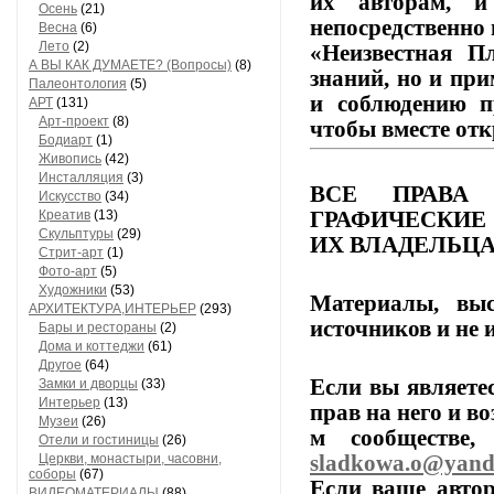
их
авторам,
и
Осень
(21)
непосредственно 
Весна
(6)
Лето
(2)
«Неизвестная Пл
А ВЫ КАК ДУМАЕТЕ? (Вопросы)
(8)
знаний,
но
и
при
Палеонтология
(5)
и
соблюдению
п
АРТ
(131)
Арт-проект
(8)
чтобы
вместе
отк
Бодиарт
(1)
Живопись
(42)
Инсталляция
(3)
ВСЕ
ПРАВА
Искусство
(34)
ГРАФИЧЕСКИЕ
Креатив
(13)
Скульптуры
(29)
ИХ
ВЛАДЕЛЬЦА
Стрит-арт
(1)
Фото-арт
(5)
Художники
(53)
Материалы,
выс
АРХИТЕКТУРА,ИНТЕРЬЕР
(293)
источников
и
не
и
Бары и рестораны
(2)
Дома и коттеджи
(61)
Другое
(64)
Если
вы
являете
Замки и дворцы
(33)
Интерьер
(13)
прав
на
него
и
во
Музеи
(26)
м
сообществе,
п
Отели и гостиницы
(26)
sladkowa.o@yand
Церкви, монастыри, часовни,
соборы
(67)
Если
ваше
автор
ВИДЕОМАТЕРИАЛЫ
(88)