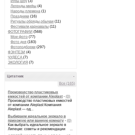
Игры,шоу
(3)
Легенды,мифы
(4)
Народы,племена
(1)
Праздники
(16)
Ритуалы,обряды,обычаи
(11)
Фестивали,карнавалы
(11)
ФОТОГРАФИИ
(568)
Мои фото
(77)
Фото дня
(183)
Фотоподборки
(297)
ФЭНТЕЗИ
(4)
ЧУДЕСА
(7)
ЭКОЛОГИЯ
(7)
Цитатник
-
Все (165)
Производство пластиковых
емкостей от компании Aleplast
-
(0)
Производство пластиковых емкостей
от компании Aleplast Компания
Aleplast — од...
Выбираем идеальное зеркало в
прихожую или ванную комнату
-
(0)
Как выбрать идеальное зеркало в
Липецке: советы и рекомендации ...