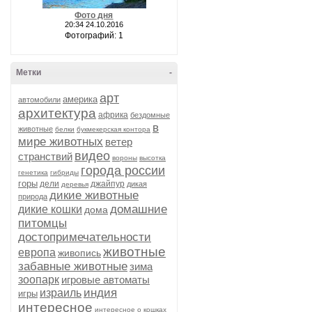
Фото дня
20:34 24.10.2016
Фотографий: 1
Метки
-
арт
америка
автомобили
архитектура
африка
бездомные
в
животные
белки
букмекерская контора
мире животных
ветер
видео
странствий
вороны
высотка
города россии
генетика
гибриды
горы
дели
джайпур
дикая
деревья
дикие животные
природа
домашние
дикие кошки
дома
питомцы
достопримечательности
животные
европа
живопись
забавные животные
зима
зоопарк
игровые автоматы
индия
израиль
игры
интересное
интересное о кошках