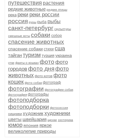
путешествия
растения
редкие животные
редкие птицы
реки
реки россии
река
россия
рыбы
рыба
руны
санкт-петербург
скульптуры
собаки
собор
смешные коты
спасение животных
сша
спасение собаки
стихи
туризм
тайган
украина
турция
фото
фото
утки
факты о кошках
фото дня
фото
городов
животных
фото
фото котов
кошек
фотограф
фото собак
фотографии
фотографии собак
фотографы
фотография
фотоподборка
фотоподборки
фотосессия
художники
художник
хищники
цветы
швейцария
щенки
эзотерика
юмор
яркое
япония
великолепие природы