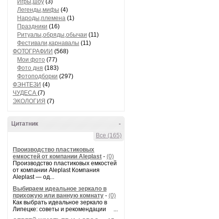
Игры,шоу
(3)
Легенды,мифы
(4)
Народы,племена
(1)
Праздники
(16)
Ритуалы,обряды,обычаи
(11)
Фестивали,карнавалы
(11)
ФОТОГРАФИИ
(568)
Мои фото
(77)
Фото дня
(183)
Фотоподборки
(297)
ФЭНТЕЗИ
(4)
ЧУДЕСА
(7)
ЭКОЛОГИЯ
(7)
Цитатник
-
Все (165)
Производство пластиковых
емкостей от компании Aleplast
-
(0)
Производство пластиковых емкостей
от компании Aleplast Компания
Aleplast — од...
Выбираем идеальное зеркало в
прихожую или ванную комнату
-
(0)
Как выбрать идеальное зеркало в
Липецке: советы и рекомендации ...