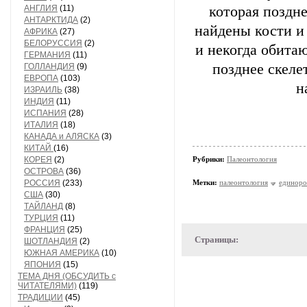
АНГЛИЯ
(11)
которая поздн
АНТАРКТИДА
(2)
найдены кости и
АФРИКА
(27)
БЕЛОРУССИЯ
(2)
и некогда обита
ГЕРМАНИЯ
(11)
позднее скеле
ГОЛЛАНДИЯ
(9)
ЕВРОПА
(103)
н
ИЗРАИЛЬ
(38)
ИНДИЯ
(11)
ИСПАНИЯ
(28)
ИТАЛИЯ
(18)
КАНАДА и АЛЯСКА
(3)
КИТАЙ
(16)
КОРЕЯ
(2)
Рубрики:
Палеонтология
ОСТРОВА
(36)
РОССИЯ
(233)
Метки:
палеонтология
единоро
США
(30)
ТАЙЛАНД
(8)
ТУРЦИЯ
(11)
ФРАНЦИЯ
(25)
Страницы:
ШОТЛАНДИЯ
(2)
ЮЖНАЯ АМЕРИКА
(10)
ЯПОНИЯ
(15)
ТЕМА ДНЯ (ОБСУДИТЬ с
ЧИТАТЕЛЯМИ)
(119)
ТРАДИЦИИ
(45)