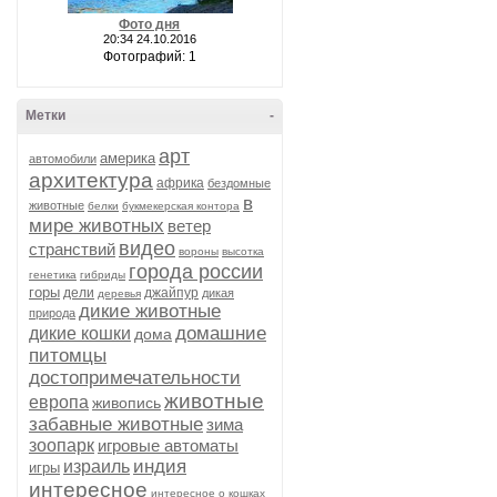
Фото дня
20:34 24.10.2016
Фотографий: 1
Метки
-
арт
америка
автомобили
архитектура
африка
бездомные
в
животные
белки
букмекерская контора
мире животных
ветер
видео
странствий
вороны
высотка
города россии
генетика
гибриды
горы
дели
джайпур
дикая
деревья
дикие животные
природа
домашние
дикие кошки
дома
питомцы
достопримечательности
животные
европа
живопись
забавные животные
зима
зоопарк
игровые автоматы
индия
израиль
игры
интересное
интересное о кошках