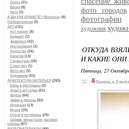
спасение жив
Осень
(21)
Весна
(6)
фото городов
Лето
(2)
фотографии
А ВЫ КАК ДУМАЕТЕ? (Вопросы)
(8)
Палеонтология
(5)
худож
АРТ
(131)
художник
Арт-проект
(8)
Бодиарт
(1)
Живопись
(42)
Инсталляция
(3)
ОТКУДА ВЗЯЛ
Искусство
(34)
И КАКИЕ ОНИ
Креатив
(13)
Скульптуры
(29)
Стрит-арт
(1)
Пятница, 27 Октября
Фото-арт
(5)
Художники
(53)
АРХИТЕКТУРА,ИНТЕРЬЕР
(293)
Рецепты_и_Рукодел
Бары и рестораны
(2)
Дома и коттеджи
(61)
Другое
(64)
Замки и дворцы
(33)
Интерьер
(13)
Музеи
(26)
Отели и гостиницы
(26)
Церкви, монастыри, часовни,
соборы
(67)
ВИДЕОМАТЕРИАЛЫ
(88)