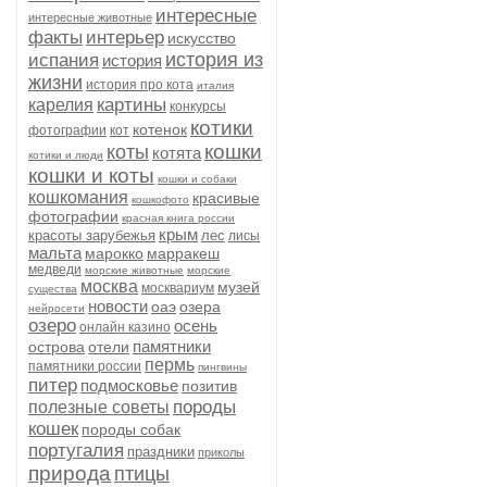
интересные
интересные животные
факты
интерьер
искусство
история из
испания
история
жизни
история про кота
италия
картины
карелия
конкурсы
котики
котенок
фотографии
кот
кошки
коты
котята
котики и люди
кошки и коты
кошки и собаки
кошкомания
красивые
кошкофото
фотографии
красная книга россии
крым
красоты зарубежья
лес
лисы
мальта
марокко
марракеш
медведи
морские животные
морские
москва
музей
москвариум
существа
новости
оаэ
озера
нейросети
озеро
осень
онлайн казино
памятники
острова
отели
пермь
памятники россии
пингвины
питер
подмосковье
позитив
породы
полезные советы
кошек
породы собак
португалия
праздники
приколы
природа
птицы