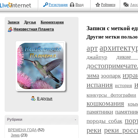
Регистрация
Вход
Рейтинги
Авос
Записи
Друзья
Комментарии
Записи с меткой е
Неизвестная Планета
Другие метки пользо
арт
архитекту
дикие 
джайпур
достопримечате
изра
зима
зоопарк
испания
история
конкурсы фотографии
В друзья
кошкомания
кры
памятники
памятни
пор
Рубрики
-
породы собак
реки
реки росс
ВРЕМЕНА ГОДА
(52)
Зима
(23)