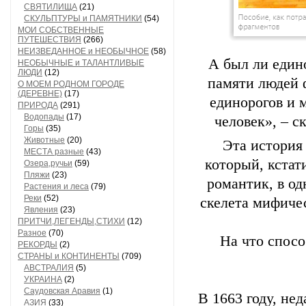
СВЯТИЛИЩА
(21)
СКУЛЬПТУРЫ и ПАМЯТНИКИ
(54)
МОИ СОБСТВЕННЫЕ
ПУТЕШЕСТВИЯ
(266)
НЕИЗВЕДАННОЕ и НЕОБЫЧНОЕ
(58)
А был ли едино
НЕОБЫЧНЫЕ и ТАЛАНТЛИВЫЕ
ЛЮДИ
(12)
памяти людей 
О МОЕМ РОДНОМ ГОРОДЕ
(ДЕРЕВНЕ)
(17)
единорогов и 
ПРИРОДА
(291)
Водопады
(17)
человек», – с
Горы
(35)
Животные
(20)
Эта история
МЕСТА разные
(43)
который, кстат
Озера,ручьи
(59)
Пляжи
(23)
романтик, в од
Растения и леса
(79)
Реки
(52)
скелета мифичес
Явления
(23)
ПРИТЧИ,ЛЕГЕНДЫ,СТИХИ
(12)
Разное
(70)
На что спосо
РЕКОРДЫ
(2)
СТРАНЫ и КОНТИНЕНТЫ
(709)
АВСТРАЛИЯ
(5)
УКРАИНА
(2)
Саудовская Аравия
(1)
В 1663 году, не
АЗИЯ
(33)