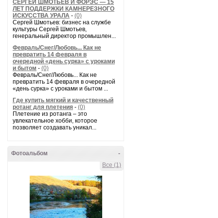
СЕРГЕЙ ШМОТЬЕВ И ФОРЭС — 15
ЛЕТ ПОДДЕРЖКИ КАМНЕРЕЗНОГО
ИСКУССТВА УРАЛА
-
(0)
Сергей Шмотьев: бизнес на службе
культуры Сергей Шмотьев,
генеральный директор промышлен...
Февраль/Снег/Любовь... Как не
превратить 14 февраля в
очередной «день сурка» с уроками
и бытом
-
(0)
Февраль/Снег/Любовь... Как не
превратить 14 февраля в очередной
«день сурка» с уроками и бытом ...
Где купить мягкий и качественный
ротанг для плетения
-
(0)
Плетение из ротанга – это
увлекательное хобби, которое
позволяет создавать уникал...
Фотоальбом
-
Все (1)