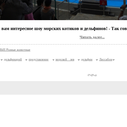
вам интересное шоу морских котиков и дельфинов! - Так го
Читать далее...
Е/Разные животные
дельфинарий
представление
морской лев
дельфин
Лиссабон