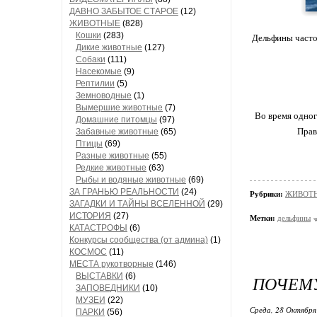
ДАВНО ЗАБЫТОЕ СТАРОЕ
(12)
ЖИВОТНЫЕ
(828)
Кошки
(283)
Дельфины часто 
Дикие животные
(127)
Собаки
(111)
Насекомые
(9)
Рептилии
(5)
Земноводные
(1)
Вымершие животные
(7)
Во время одног
Домашние питомцы
(97)
Прав
Забавные животные
(65)
Птицы
(69)
Разные животные
(55)
Редкие животные
(63)
Рыбы и водяные животные
(69)
ЗА ГРАНЬЮ РЕАЛЬНОСТИ
(24)
Рубрики:
ЖИВОТНЫ
ЗАГАДКИ И ТАЙНЫ ВСЕЛЕННОЙ
(29)
ИСТОРИЯ
(27)
Метки:
дельфины
КАТАСТРОФЫ
(6)
Конкурсы сообщества (от админа)
(1)
КОСМОС
(11)
МЕСТА рукотворные
(146)
ВЫСТАВКИ
(6)
ПОЧЕМУ
ЗАПОВЕДНИКИ
(10)
МУЗЕИ
(22)
Среда, 28 Октября
ПАРКИ
(56)