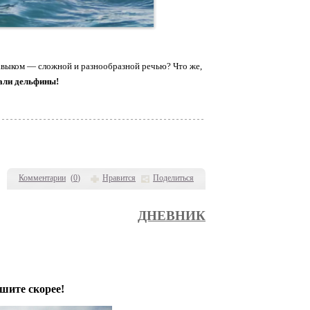
навыком — сложной и разнообразной речью? Что же,
али дельфины!
Комментарии
(
0
)
Нравится
Поделиться
ДНЕВНИК
ешите скорее!