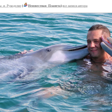
ы_и_Рукоделие
(
Неизвестная_Планета
)
все записи автора