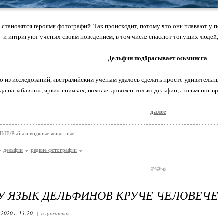
становятся героями фотографий. Так происходит, потому что они плавают у п
и интригуют ученых своим поведением, в том числе спасают тонущих людей,
Дельфин подбрасывает осьминога
о из исследований, австралийским ученым удалось сделать просто удивительны
да на забавных, ярких снимках, похоже, доволен только дельфин, а осьминог 
далее
Е/Рыбы и водяные животные
дельфин
редкие фотографии
 ЯЗЫК ДЕЛЬФИНОВ КРУЧЕ ЧЕЛОВЕЧ
 2020 г. 13:20
+ в цитатник