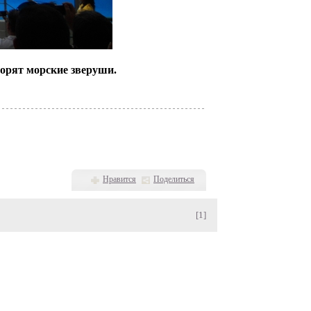
ворят морские зверуши.
Нравится
Поделиться
[1]