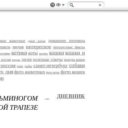
икие животные
домашние питомцы
дикие кошки
интересное
индия
зраиль
интересные факты
котики
кошки
кошки и
коты
котята
тографии
питер
полезные советы
 россии
породы кошек
пермь
собаки
россия
санкт-петербург
рыбы
рыба
то дня
фото кошек
фото животных
фото котов
ор
ЬМИНОГОМ –
ДНЕВНИК
ОЙ ТРАПЕЗЕ