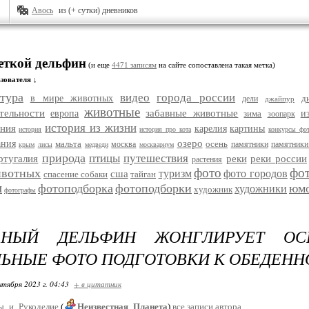
Авось
из (+ сутки) дневников
меткой дельфин
(и еще
4471 записям
на сайте сопоставлена такая метка)
зователя ↓
тура
видео
города россии
в мире животных
д
дели
джайпур
животные
тельности
забавные животные
европа
зима
и
зоопарк
история из жизни
ания
карелия
картины
история
история про кота
конкурсы фо
озеро
ания
мальта
осень
москва
памятники
памятники
крым
лисы
медведи
москвариум
природа
птицы
путешествия
ртугалия
реки
реки россии
растения
фото
фо
ивотных
туризм
фото городов
сша
спасение собаки
тайган
и
фотоподборка
фотоподборки
юм
художники
художник
фотографы
ЬНЫЙ ДЕЛЬФИН ЖОНГЛИРУЕТ ОС
ЬНЫЕ ФОТО ПОДГОТОВКИ К ОБЕДЕНН
нтября 2023 г. 04:43
+ в цитатник
ы_и_Рукоделие
(
Неизвестная_Планета
)
все записи автора