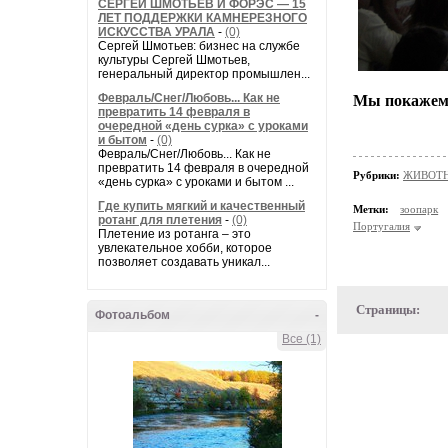
СЕРГЕЙ ШМОТЬЕВ И ФОРЭС — 15
ЛЕТ ПОДДЕРЖКИ КАМНЕРЕЗНОГО
ИСКУССТВА УРАЛА
-
(0)
Сергей Шмотьев: бизнес на службе
культуры Сергей Шмотьев,
генеральный директор промышлен...
Февраль/Снег/Любовь... Как не
Мы покажем 
превратить 14 февраля в
очередной «день сурка» с уроками
и бытом
-
(0)
Февраль/Снег/Любовь... Как не
превратить 14 февраля в очередной
Рубрики:
ЖИВОТНЫ
«день сурка» с уроками и бытом ...
Где купить мягкий и качественный
Метки:
зоопарк
ротанг для плетения
-
(0)
Португалия
Плетение из ротанга – это
увлекательное хобби, которое
позволяет создавать уникал...
Страницы:
Фотоальбом
-
Все (1)