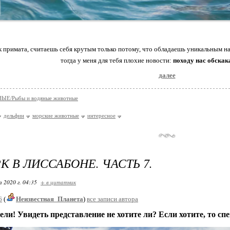
к примата, считаешь себя крутым только потому, что обладаешь уникальным 
тогда у меня для тебя плохие новости:
походу нас обскак
далее
Е/Рыбы и водяные животные
дельфин
морские животные
интересное
К В ЛИССАБОНЕ. ЧАСТЬ 7.
 2020 г. 04:35
+ в цитатник
6
(
Неизвестная_Планета
)
все записи автора
ели! Увидеть представление не хотите ли? Если хотите, то сп