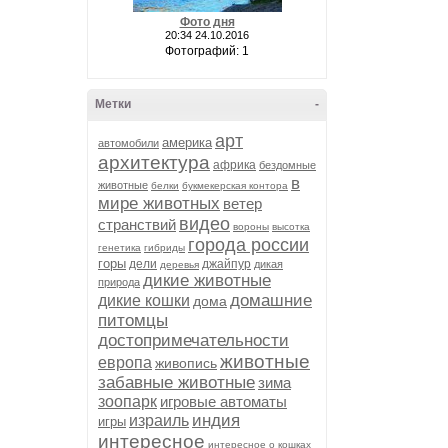
Фото дня
20:34 24.10.2016
Фотографий: 1
Метки
-
арт
америка
автомобили
архитектура
африка
бездомные
в
животные
белки
букмекерская контора
мире животных
ветер
видео
странствий
вороны
высотка
города россии
генетика
гибриды
горы
дели
джайпур
дикая
деревья
дикие животные
природа
домашние
дикие кошки
дома
питомцы
достопримечательности
животные
европа
живопись
забавные животные
зима
зоопарк
игровые автоматы
индия
израиль
игры
интересное
интересное о кошках