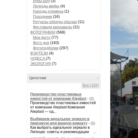
Игры,шоу
(3)
Легенды,мифы
(4)
Народы,племена
(1)
Праздники
(16)
Ритуалы,обряды,обычаи
(11)
Фестивали,карнавалы
(11)
ФОТОГРАФИИ
(568)
Мои фото
(77)
Фото дня
(183)
Фотоподборки
(297)
ФЭНТЕЗИ
(4)
ЧУДЕСА
(7)
ЭКОЛОГИЯ
(7)
Цитатник
-
Все (165)
Производство пластиковых
емкостей от компании Aleplast
-
(0)
Производство пластиковых емкостей
от компании Aleplast Компания
Aleplast — од...
Выбираем идеальное зеркало в
прихожую или ванную комнату
-
(0)
Как выбрать идеальное зеркало в
Липецке: советы и рекомендации ...