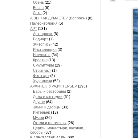
Осень
(21)
Весна
(6)
Лето
(2)
А ВЫ КАК ДУМАЕТЕ? (Вопросы)
(8)
Палеонтология
(5)
АРТ
(131)
Арт-проект
(8)
Бодиарт
(1)
Живопись
(42)
Инсталляция
(3)
Искусство
(34)
Креатив
(13)
Скульптуры
(29)
Стрит-арт
(1)
Фото-арт
(5)
Художники
(53)
АРХИТЕКТУРА,ИНТЕРЬЕР
(293)
Бары и рестораны
(2)
Дома и коттеджи
(61)
Другое
(64)
Замки и дворцы
(33)
Интерьер
(13)
Музеи
(26)
Отели и гостиницы
(26)
Церкви, монастыри, часовни,
соборы
(67)
ВИДЕОМАТЕРИАЛЫ
(88)