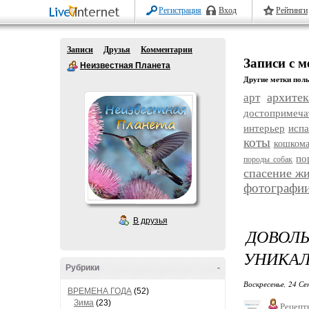
Регистрация
Вход
Рейтинги
Записи
Друзья
Комментарии
Записи с 
Неизвестная Планета
Другие метки поль
архитек
арт
достопримеча
интерьер
исп
коты
кошком
по
породы собак
спасение ж
фотографи
В друзья
ДОВОЛ
УНИКАЛ
Рубрики
-
Воскресенье, 24 Се
ВРЕМЕНА ГОДА
(52)
Зима
(23)
Рецепт