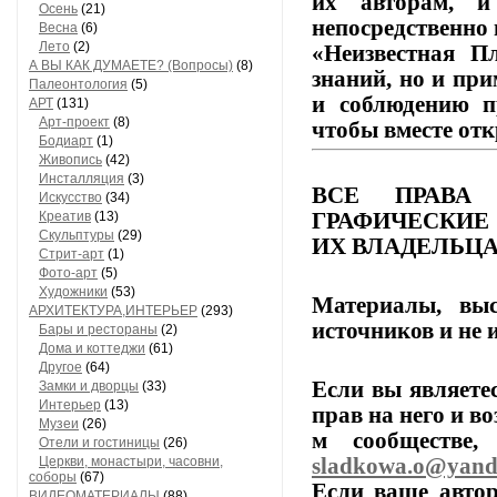
их
авторам,
и
Осень
(21)
непосредственно 
Весна
(6)
Лето
(2)
«Неизвестная Пл
А ВЫ КАК ДУМАЕТЕ? (Вопросы)
(8)
знаний,
но
и
при
Палеонтология
(5)
и
соблюдению
п
АРТ
(131)
Арт-проект
(8)
чтобы
вместе
отк
Бодиарт
(1)
Живопись
(42)
Инсталляция
(3)
ВСЕ
ПРАВА
Искусство
(34)
ГРАФИЧЕСКИЕ
Креатив
(13)
Скульптуры
(29)
ИХ
ВЛАДЕЛЬЦА
Стрит-арт
(1)
Фото-арт
(5)
Художники
(53)
Материалы,
выс
АРХИТЕКТУРА,ИНТЕРЬЕР
(293)
источников
и
не
и
Бары и рестораны
(2)
Дома и коттеджи
(61)
Другое
(64)
Если
вы
являете
Замки и дворцы
(33)
Интерьер
(13)
прав
на
него
и
во
Музеи
(26)
м
сообществе,
п
Отели и гостиницы
(26)
sladkowa.o@yand
Церкви, монастыри, часовни,
соборы
(67)
Если
ваше
автор
ВИДЕОМАТЕРИАЛЫ
(88)