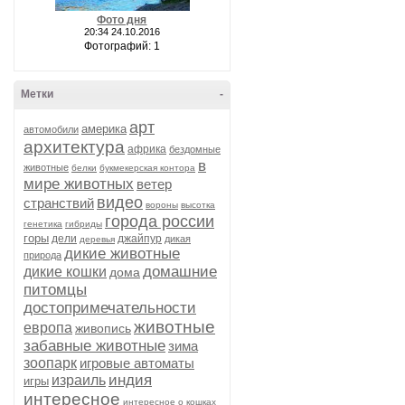
Фото дня
20:34 24.10.2016
Фотографий: 1
Метки
-
арт
америка
автомобили
архитектура
африка
бездомные
в
животные
белки
букмекерская контора
мире животных
ветер
видео
странствий
вороны
высотка
города россии
генетика
гибриды
горы
дели
джайпур
дикая
деревья
дикие животные
природа
домашние
дикие кошки
дома
питомцы
достопримечательности
животные
европа
живопись
забавные животные
зима
зоопарк
игровые автоматы
индия
израиль
игры
интересное
интересное о кошках