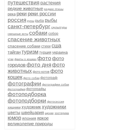
путешествия
растения
редкие животные
редкие птицы
реки
реки россии
река
россия
рыбы
рыба
руны
санкт-петербург
скульптуры
собаки
собор
смешные коты
спасение животных
сша
спасение собаки
стихи
туризм
тайган
украина
турция
фото
фото
утки
факты о кошках
фото дня
фото
городов
животных
фото
фото котов
кошек
фотограф
фото собак
фотографии
фотографии собак
фотографы
фотография
фотоподборка
фотоподборки
фотосессия
художники
художник
хищники
цветы
швейцария
щенки
эзотерика
юмор
яркое
япония
великолепие природы