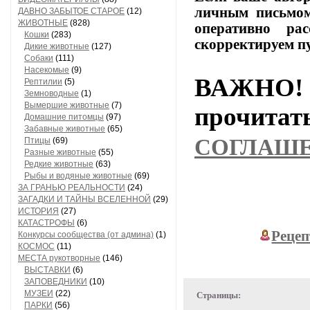
личным
письмо
ДАВНО ЗАБЫТОЕ СТАРОЕ
(12)
ЖИВОТНЫЕ
(828)
оперативно
расс
Кошки
(283)
скорректируем
п
Дикие животные
(127)
Собаки
(111)
Насекомые
(9)
ВАЖНО! 
Рептилии
(5)
Земноводные
(1)
Вымершие животные
(7)
прочи
Домашние питомцы
(97)
Забавные животные
(65)
СОГЛАШ
Птицы
(69)
Разные животные
(55)
Редкие животные
(63)
Рыбы и водяные животные
(69)
ЗА ГРАНЬЮ РЕАЛЬНОСТИ
(24)
ЗАГАДКИ И ТАЙНЫ ВСЕЛЕННОЙ
(29)
ИСТОРИЯ
(27)
КАТАСТРОФЫ
(6)
Рецеп
Конкурсы сообщества (от админа)
(1)
КОСМОС
(11)
МЕСТА рукотворные
(146)
ВЫСТАВКИ
(6)
ЗАПОВЕДНИКИ
(10)
МУЗЕИ
(22)
Страницы:
ПАРКИ
(56)