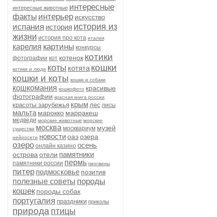
интересные
интересные животные
факты
интерьер
искусство
история из
испания
история
жизни
история про кота
италия
картины
карелия
конкурсы
котики
котенок
фотографии
кот
кошки
коты
котята
котики и люди
кошки и коты
кошки и собаки
кошкомания
красивые
кошкофото
фотографии
красная книга россии
крым
красоты зарубежья
лес
лисы
мальта
марокко
марракеш
медведи
морские животные
морские
москва
музей
москвариум
существа
новости
оаэ
озера
нейросети
озеро
осень
онлайн казино
памятники
острова
отели
пермь
памятники россии
пингвины
питер
подмосковье
позитив
породы
полезные советы
кошек
породы собак
португалия
праздники
приколы
природа
птицы