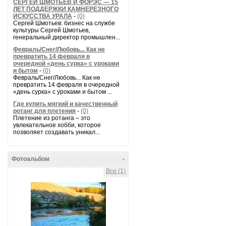
СЕРГЕЙ ШМОТЬЕВ И ФОРЭС — 15
ЛЕТ ПОДДЕРЖКИ КАМНЕРЕЗНОГО
ИСКУССТВА УРАЛА
-
(0)
Сергей Шмотьев: бизнес на службе
культуры Сергей Шмотьев,
генеральный директор промышлен...
Февраль/Снег/Любовь... Как не
превратить 14 февраля в
очередной «день сурка» с уроками
и бытом
-
(0)
Февраль/Снег/Любовь... Как не
превратить 14 февраля в очередной
«день сурка» с уроками и бытом ...
Где купить мягкий и качественный
ротанг для плетения
-
(0)
Плетение из ротанга – это
увлекательное хобби, которое
позволяет создавать уникал...
Фотоальбом
-
Все (1)