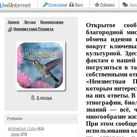
Регистрация
Вход
Рейтинги
Авос
Записи
Друзья
Комментарии
Открытое
сообщ
Неизвестная Планета
благородной
мис
обмена
идеями
вокруг
ключевы
культурной.
Здес
фактам
о
нашей
погрузиться
в
та
собственными от
«Неизвестная П
которым
интерес
на
них
ответы.
В
В друзья
этнографии,
биол
знаний
— всё,
ч
многообразие
жиз
Рубрики
-
При этом сообще
ВРЕМЕНА ГОДА
(52)
использования
ко
Зима
(23)