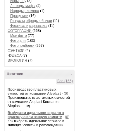
Игры,шоу
(3)
Легенды,мифы
(4)
Народы,племена
(1)
Праздники
(16)
Ритуалы,обряды,обычаи
(11)
Фестивали,карнавалы
(11)
ФОТОГРАФИИ
(568)
Мои фото
(77)
Фото дня
(183)
Фотоподборки
(297)
ФЭНТЕЗИ
(4)
ЧУДЕСА
(7)
ЭКОЛОГИЯ
(7)
Цитатник
-
Все (165)
Производство пластиковых
емкостей от компании Aleplast
-
(0)
Производство пластиковых емкостей
от компании Aleplast Компания
Aleplast — од...
Выбираем идеальное зеркало в
прихожую или ванную комнату
-
(0)
Как выбрать идеальное зеркало в
Липецке: советы и рекомендации ...