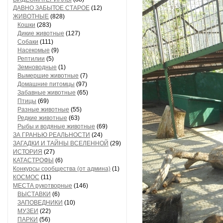
ДАВНО ЗАБЫТОЕ СТАРОЕ
(12)
ЖИВОТНЫЕ
(828)
Кошки
(283)
Дикие животные
(127)
Собаки
(111)
Насекомые
(9)
Рептилии
(5)
Земноводные
(1)
Вымершие животные
(7)
Домашние питомцы
(97)
Забавные животные
(65)
Птицы
(69)
Разные животные
(55)
Редкие животные
(63)
Рыбы и водяные животные
(69)
ЗА ГРАНЬЮ РЕАЛЬНОСТИ
(24)
ЗАГАДКИ И ТАЙНЫ ВСЕЛЕННОЙ
(29)
ИСТОРИЯ
(27)
КАТАСТРОФЫ
(6)
Конкурсы сообщества (от админа)
(1)
КОСМОС
(11)
МЕСТА рукотворные
(146)
ВЫСТАВКИ
(6)
ЗАПОВЕДНИКИ
(10)
МУЗЕИ
(22)
ПАРКИ
(56)