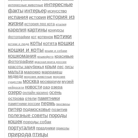
интересные
интересные животные
факты
интерьер
искусство
история из
испания
история
жизни
история про кота
италия
картины
карелия
конкурсы
котики
котенок
фотографии
кот
кошки
коты
котята
котики и люди
кошки и коты
кошки и собаки
кошкомания
красивые
кошкофото
фотографии
красная книга россии
крым
красоты зарубежья
лес
лисы
мальта
марокко
марракеш
медведи
морские животные
морские
москва
музей
москвариум
существа
новости
оаэ
озера
нейросети
озеро
осень
онлайн казино
памятники
острова
отели
пермь
памятники россии
пингвины
питер
подмосковье
позитив
породы
полезные советы
кошек
породы собак
португалия
праздники
приколы
природа
птицы