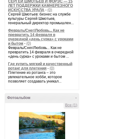
СЕРГЕЙ ШМОТЬЕВ И ФОРЭС — 15
ЛЕТ ПОДДЕРЖКИ КАМНЕРЕЗНОГО
ИСКУССТВА УРАЛА
-
(0)
Сергей Шмотьев: бизнес на службе
культуры Сергей Шмотьев,
генеральный директор промышлен...
Февраль/Снег/Любовь... Как не
превратить 14 февраля в
очередной «день сурка» с уроками
и бытом
-
(0)
Февраль/Снег/Любовь... Как не
превратить 14 февраля в очередной
«день сурка» с уроками и бытом ...
Где купить мягкий и качественный
ротанг для плетения
-
(0)
Плетение из ротанга – это
увлекательное хобби, которое
позволяет создавать уникал...
Фотоальбом
-
Все (1)