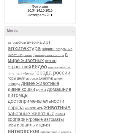
Фото дня
20:34 24.10.2016
Фотографий: 1
Метки
-
арт
америка
автомобили
архитектура
африка
бездомные
в
животные
белки
букмекерская контора
мире животных
ветер
видео
странствий
вороны
высотка
города россии
генетика
гибриды
горы
дели
джайпур
дикая
деревья
дикие животные
природа
домашние
дикие кошки
дома
питомцы
достопримечательности
животные
европа
живопись
забавные животные
зима
зоопарк
игровые автоматы
индия
израиль
игры
интересное
интересное о кошках