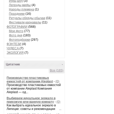
Игры,шоу
(3)
Легенды,мифы
(4)
Народы,племена
(1)
Праздники
(16)
Ритуалы,обряды,обычаи
(11)
Фестивали,карнавалы
(11)
ФОТОГРАФИИ
(568)
Мои фото
(77)
Фото дня
(183)
Фотоподборки
(297)
ФЭНТЕЗИ
(4)
ЧУДЕСА
(7)
ЭКОЛОГИЯ
(7)
Цитатник
-
Все (165)
Производство пластиковых
емкостей от компании Aleplast
-
(0)
Производство пластиковых емкостей
от компании Aleplast Компания
Aleplast — од...
Выбираем идеальное зеркало в
прихожую или ванную комнату
-
(0)
Как выбрать идеальное зеркало в
Липецке: советы и рекомендации ...