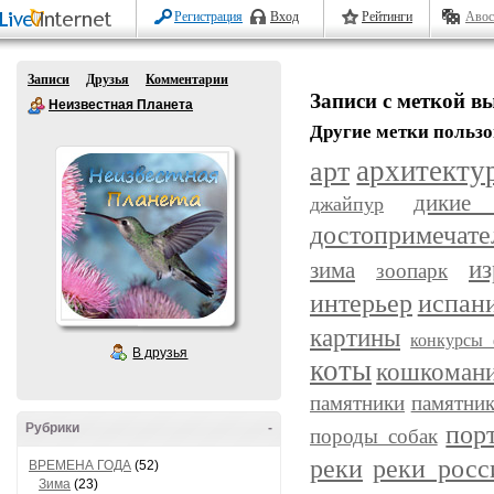
Регистрация
Вход
Рейтинги
Авос
Записи
Друзья
Комментарии
Записи с меткой в
Неизвестная Планета
Другие метки пользо
арт
архитекту
дикие
джайпур
достопримечате
из
зима
зоопарк
интерьер
испан
картины
конкурсы 
В друзья
коты
кошкоман
памятники
памятник
пор
Рубрики
-
породы собак
реки
реки росс
ВРЕМЕНА ГОДА
(52)
Зима
(23)