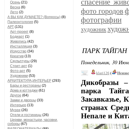
спасение жив
Осень
(21)
Весна
(6)
ф
фото городов
Лето
(2)
А ВЫ КАК ДУМАЕТЕ? (Вопросы)
(8)
фотографии
Палеонтология
(5)
АРТ
(131)
худож
художник
Арт-проект
(8)
Бодиарт
(1)
Живопись
(42)
Инсталляция
(3)
ПАРК ТАЙГАН -
Искусство
(34)
Креатив
(13)
Понедельник, 30 Июн
Скульптуры
(29)
Стрит-арт
(1)
Фото-арт
(5)
klari126
(
Неизв
Художники
(53)
Дикобразы
–
АРХИТЕКТУРА,ИНТЕРЬЕР
(293)
Бары и рестораны
(2)
парка Тай
Дома и коттеджи
(61)
Другое
(64)
Закавказье, 
Замки и дворцы
(33)
Интерьер
(13)
странах Сред
Музеи
(26)
Непале и Кит
Отели и гостиницы
(26)
Церкви, монастыри, часовни,
соборы
(67)
ВИДЕОМАТЕРИАЛЫ
(88)