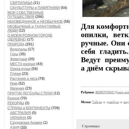
СВЯТИЛИЩА
(21)
СКУЛЬПТУРЫ и ПАМЯТНИКИ
(54)
МОИ СОБСТВЕННЫЕ
ПУТЕШЕСТВИЯ
(266)
НЕИЗВЕДАННОЕ и НЕОБЫЧНОЕ
(58)
Для комфортн
НЕОБЫЧНЫЕ и ТАЛАНТЛИВЫЕ
ЛЮДИ
(12)
опилки, вет
О МОЕМ РОДНОМ ГОРОДЕ
(ДЕРЕВНЕ)
(17)
ручные. Они 
ПРИРОДА
(291)
Водопады
(17)
себя гладит
Горы
(35)
Ведут преиму
Животные
(20)
МЕСТА разные
(43)
а
днём скрыва
Озера,ручьи
(59)
Пляжи
(23)
Растения и леса
(79)
Реки
(52)
Явления
(23)
Рубрики:
ЖИВОТНЫЕ/Дикие жив
ПРИТЧИ,ЛЕГЕНДЫ,СТИХИ
(12)
Разное
(70)
Метки:
Тайган
дикобраз
выд
РЕКОРДЫ
(2)
СТРАНЫ и КОНТИНЕНТЫ
(709)
АВСТРАЛИЯ
(5)
УКРАИНА
(2)
Саудовская Аравия
(1)
Страницы:
АЗИЯ
(33)