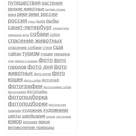
путешествия
растения
редкие животные
редкие птицы
реки
реки россии
река
россия
рыбы
рыба
руны
санкт-петербург
скульптуры
собаки
собор
смешные коты
спасение животных
сша
спасение собаки
стихи
туризм
тайган
украина
турция
фото
фото
утки
факты о кошках
фото дня
фото
городов
животных
фото
фото котов
кошек
фотограф
фото собак
фотографии
фотографии собак
фотографы
фотография
фотоподборка
фотоподборки
фотосессия
художники
художник
хищники
цветы
швейцария
щенки
эзотерика
юмор
яркое
япония
великолепие природы