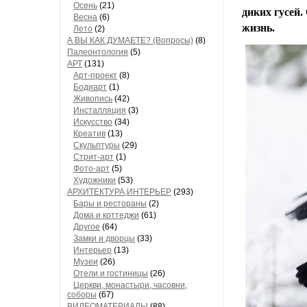
Осень
(21)
диких гусей.
Весна
(6)
жизнь.
Лето
(2)
А ВЫ КАК ДУМАЕТЕ? (Вопросы)
(8)
Палеонтология
(5)
АРТ
(131)
Арт-проект
(8)
Бодиарт
(1)
Живопись
(42)
Инсталляция
(3)
Искусство
(34)
Креатив
(13)
Скульптуры
(29)
Стрит-арт
(1)
Фото-арт
(5)
Художники
(53)
АРХИТЕКТУРА,ИНТЕРЬЕР
(293)
Бары и рестораны
(2)
Дома и коттеджи
(61)
Другое
(64)
Замки и дворцы
(33)
Интерьер
(13)
Музеи
(26)
Отели и гостиницы
(26)
Церкви, монастыри, часовни,
соборы
(67)
ВИДЕОМАТЕРИАЛЫ
(88)