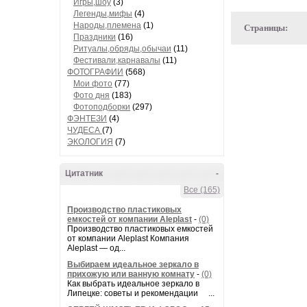
Игры,шоу
(3)
Легенды,мифы
(4)
Народы,племена
(1)
Страницы:
Праздники
(16)
Ритуалы,обряды,обычаи
(11)
Фестивали,карнавалы
(11)
ФОТОГРАФИИ
(568)
Мои фото
(77)
Фото дня
(183)
Фотоподборки
(297)
ФЭНТЕЗИ
(4)
ЧУДЕСА
(7)
ЭКОЛОГИЯ
(7)
Цитатник
-
Все (165)
Производство пластиковых
емкостей от компании Aleplast
-
(0)
Производство пластиковых емкостей
от компании Aleplast Компания
Aleplast — од...
Выбираем идеальное зеркало в
прихожую или ванную комнату
-
(0)
Как выбрать идеальное зеркало в
Липецке: советы и рекомендации ...