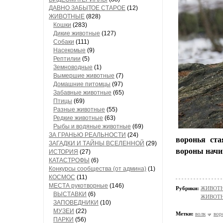
ДАВНО ЗАБЫТОЕ СТАРОЕ
(12)
ЖИВОТНЫЕ
(828)
Кошки
(283)
Дикие животные
(127)
Собаки
(111)
Насекомые
(9)
Рептилии
(5)
Земноводные
(1)
Вымершие животные
(7)
Домашние питомцы
(97)
Забавные животные
(65)
Птицы
(69)
Разные животные
(55)
Редкие животные
(63)
Рыбы и водяные животные
(69)
ЗА ГРАНЬЮ РЕАЛЬНОСТИ
(24)
воронья ста
ЗАГАДКИ И ТАЙНЫ ВСЕЛЕННОЙ
(29)
вороны начи
ИСТОРИЯ
(27)
КАТАСТРОФЫ
(6)
Конкурсы сообщества (от админа)
(1)
КОСМОС
(11)
МЕСТА рукотворные
(146)
Рубрики:
ЖИВОТН
ВЫСТАВКИ
(6)
ЖИВОТН
ЗАПОВЕДНИКИ
(10)
МУЗЕИ
(22)
Метки:
волк
вор
ПАРКИ
(56)