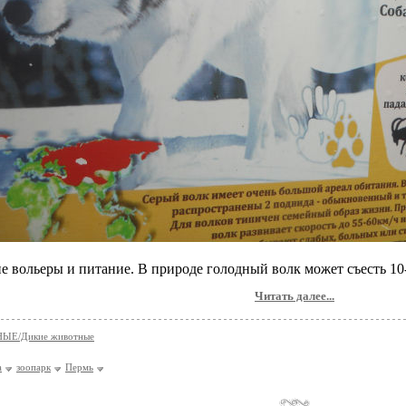
е вольеры и питание. В природе голодный волк может съесть 10-
Читать далее...
ЫЕ/Дикие животные
а
зоопарк
Пермь