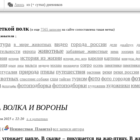
Авось
из (+ сутки) дневников
еткой волк
(и еще
7565 записям
на сайте сопоставлена такая метка)
зователя ↓
тура
видео
города россии
в мире животных
д
дели
джайпур
животные
тельности
забавные животные
европа
зима
и
зоопарк
история из жизни
ания
карелия
картины
история
история про кота
конкурсы фо
озеро
ания
мальта
осень
москва
памятники
памятники
крым
лисы
медведи
москвариум
природа
птицы
путешествия
ртугалия
реки
реки россии
растения
фото
фо
ивотных
туризм
фото городов
сша
спасение собаки
тайган
и
фотоподборка
фотоподборки
юм
художники
художник
фотографы
 ВОЛКА И ВОРОНЫ
ря 2025 г. 22:20
+ в цитатник
6
(
Неизвестная_Планета
)
все записи автора
 угрожает цапле. В сказке – покушается на жар-птицу. В жи