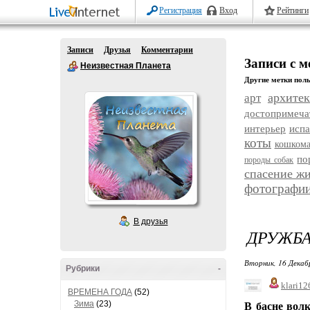
Регистрация
Вход
Рейтинги
Записи
Друзья
Комментарии
Записи с м
Неизвестная Планета
Другие метки поль
архитек
арт
достопримеча
интерьер
исп
коты
кошком
по
породы собак
спасение ж
фотографи
В друзья
ДРУЖБА
Вторник, 16 Декаб
Рубрики
-
klari12
ВРЕМЕНА ГОДА
(52)
Зима
(23)
В басне волк