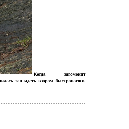
Когда загомонит
илось завладеть взором быстроногого,