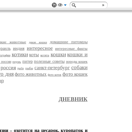
икие животные
домашние питомцы
дикие кошки
интересное
индия
зраиль
интересные факты
котики
кошки
кошки и
коты
котята
тографии
питер
полезные советы
 россии
породы кошек
пермь
собаки
россия
санкт-петербург
рыбы
рыба
то дня
фото кошек
фото животных
фото котов
ор
ДНЕВНИК
зни – охотится на цесарок, куропаток и