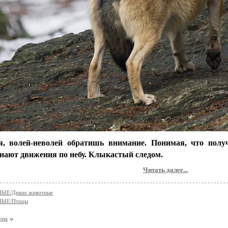
я, волей-неволей обратишь внимание. Понимая, что получ
нают движения по небу. Клыкастый следом.
Читать далее...
ЫЕ/Дикие животные
ЫЕ/Птицы
она