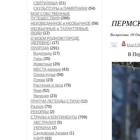
СВЯТИЛИЩА
(21)
СКУЛЬПТУРЫ и ПАМЯТНИКИ
(54)
МОИ СОБСТВЕННЫЕ
ПУТЕШЕСТВИЯ
(266)
ПЕРМСК
НЕИЗВЕДАННОЕ и НЕОБЫЧНОЕ
(58)
НЕОБЫЧНЫЕ и ТАЛАНТЛИВЫЕ
ЛЮДИ
(12)
Воскресенье, 09 Ок
О МОЕМ РОДНОМ ГОРОДЕ
(ДЕРЕВНЕ)
(17)
klari12
ПРИРОДА
(291)
Водопады
(17)
В Пермском
Горы
(35)
Животные
(20)
МЕСТА разные
(43)
Озера,ручьи
(59)
Пляжи
(23)
Растения и леса
(79)
Реки
(52)
Явления
(23)
ПРИТЧИ,ЛЕГЕНДЫ,СТИХИ
(12)
Разное
(70)
РЕКОРДЫ
(2)
СТРАНЫ и КОНТИНЕНТЫ
(709)
АВСТРАЛИЯ
(5)
УКРАИНА
(2)
Саудовская Аравия
(1)
АЗИЯ
(33)