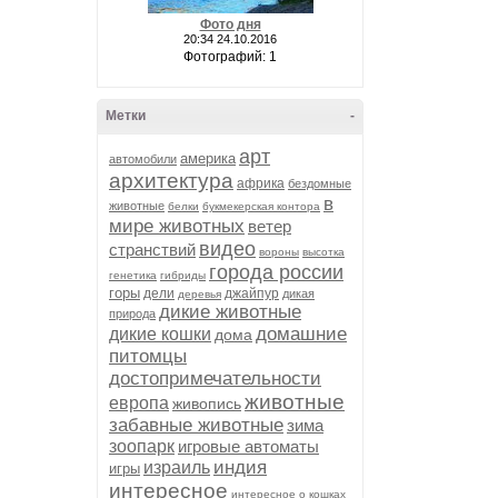
Фото дня
20:34 24.10.2016
Фотографий: 1
Метки
-
арт
америка
автомобили
архитектура
африка
бездомные
в
животные
белки
букмекерская контора
мире животных
ветер
видео
странствий
вороны
высотка
города россии
генетика
гибриды
горы
дели
джайпур
дикая
деревья
дикие животные
природа
домашние
дикие кошки
дома
питомцы
достопримечательности
животные
европа
живопись
забавные животные
зима
зоопарк
игровые автоматы
индия
израиль
игры
интересное
интересное о кошках