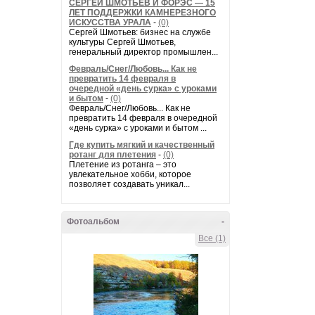
СЕРГЕЙ ШМОТЬЕВ И ФОРЭС — 15
ЛЕТ ПОДДЕРЖКИ КАМНЕРЕЗНОГО
ИСКУССТВА УРАЛА
-
(0)
Сергей Шмотьев: бизнес на службе
культуры Сергей Шмотьев,
генеральный директор промышлен...
Февраль/Снег/Любовь... Как не
превратить 14 февраля в
очередной «день сурка» с уроками
и бытом
-
(0)
Февраль/Снег/Любовь... Как не
превратить 14 февраля в очередной
«день сурка» с уроками и бытом ...
Где купить мягкий и качественный
ротанг для плетения
-
(0)
Плетение из ротанга – это
увлекательное хобби, которое
позволяет создавать уникал...
Фотоальбом
-
Все (1)