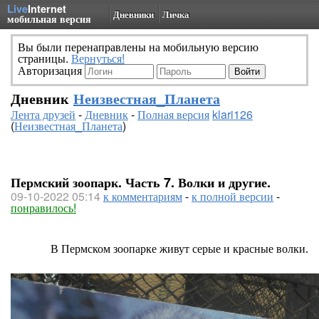
Live
Internet
Дневники
Личка
мобильная версия
Вы были перенаправлены на мобильную версию
страницы.
Вернуться!
Авторизация
Дневник
Неизвестная_Планета
Лента друзей
-
Дневник
-
Полная версия
klari126
(
Неизвестная_Планета
)
Пермский зоопарк. Часть 7. Волки и другие.
09-10-2022 05:14
к комментариям
-
к полной версии
-
понравилось!
В Пермском зоопарке живут серые и красные волки.