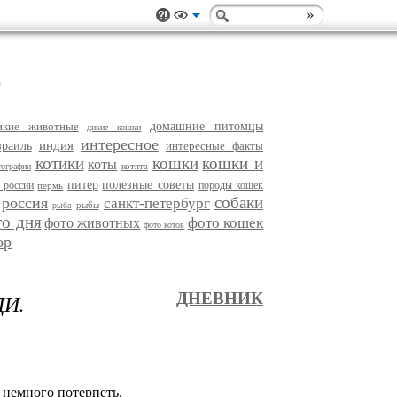
)
икие животные
домашние питомцы
дикие кошки
интересное
индия
зраиль
интересные факты
котики
кошки
кошки и
коты
котята
тографии
питер
полезные советы
 россии
породы кошек
пермь
собаки
россия
санкт-петербург
рыбы
рыба
то дня
фото кошек
фото животных
фото котов
ор
ДИ.
ДНЕВНИК
 немного потерпеть.