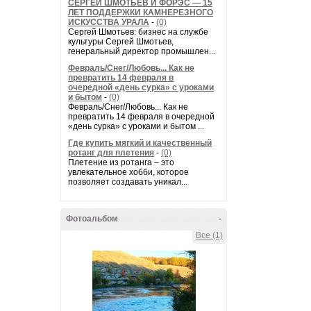
СЕРГЕЙ ШМОТЬЕВ И ФОРЭС — 15
ЛЕТ ПОДДЕРЖКИ КАМНЕРЕЗНОГО
ИСКУССТВА УРАЛА
-
(0)
Сергей Шмотьев: бизнес на службе
культуры Сергей Шмотьев,
генеральный директор промышлен...
Февраль/Снег/Любовь... Как не
превратить 14 февраля в
очередной «день сурка» с уроками
и бытом
-
(0)
Февраль/Снег/Любовь... Как не
превратить 14 февраля в очередной
«день сурка» с уроками и бытом ...
Где купить мягкий и качественный
ротанг для плетения
-
(0)
Плетение из ротанга – это
увлекательное хобби, которое
позволяет создавать уникал...
Фотоальбом
-
Все (1)