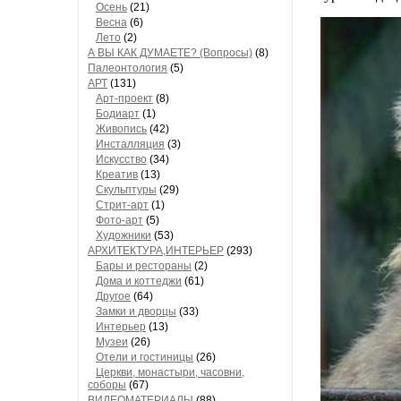
Осень
(21)
Весна
(6)
Лето
(2)
А ВЫ КАК ДУМАЕТЕ? (Вопросы)
(8)
Палеонтология
(5)
АРТ
(131)
Арт-проект
(8)
Бодиарт
(1)
Живопись
(42)
Инсталляция
(3)
Искусство
(34)
Креатив
(13)
Скульптуры
(29)
Стрит-арт
(1)
Фото-арт
(5)
Художники
(53)
АРХИТЕКТУРА,ИНТЕРЬЕР
(293)
Бары и рестораны
(2)
Дома и коттеджи
(61)
Другое
(64)
Замки и дворцы
(33)
Интерьер
(13)
Музеи
(26)
Отели и гостиницы
(26)
Церкви, монастыри, часовни,
соборы
(67)
ВИДЕОМАТЕРИАЛЫ
(88)