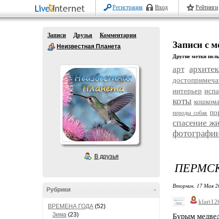
Регистрация
Вход
Рейтинги
Записи
Друзья
Комментарии
Записи с 
Неизвестная Планета
Другие метки поль
архитек
арт
достопримеча
интерьер
исп
коты
кошком
по
породы собак
спасение ж
фотографи
В друзья
ПЕРМСК
Вторник, 17 Мая 2
Рубрики
-
klari12
ВРЕМЕНА ГОДА
(52)
Зима
(23)
Бурым медвед