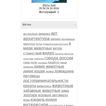
Фото дня
20:34 24.10.2016
Фотографий: 1
Метки
-
арт
америка
автомобили
архитектура
африка
бездомные
в
животные
белки
букмекерская контора
мире животных
ветер
видео
странствий
вороны
высотка
города россии
генетика
гибриды
горы
дели
джайпур
дикая
деревья
дикие животные
природа
домашние
дикие кошки
дома
питомцы
достопримечательности
животные
европа
живопись
забавные животные
зима
зоопарк
игровые автоматы
индия
израиль
игры
интересное
интересное о кошках