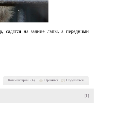
р, садятся на задние лапы, а передними
Комментарии
(
4
)
Нравится
Поделиться
[1]