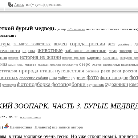
Авось
из (+ сутки) дневников
меткой бурый медведь
(и еще
125 записям
на сайте сопоставлена такая метка
зователя ↓
тура
видео
города россии
в мире животных
д
дели
джайпур
животные
тельности
забавные животные
европа
зима
и
зоопарк
история из жизни
ания
карелия
картины
история
история про кота
конкурсы фо
озеро
ания
мальта
осень
москва
памятники
памятники
крым
лисы
медведи
москвариум
природа
птицы
путешествия
ртугалия
реки
реки россии
растения
фото
фо
ивотных
туризм
фото городов
сша
спасение собаки
тайган
и
фотоподборка
фотоподборки
юм
художники
художник
фотографы
ИЙ ЗООПАРК. ЧАСТЬ 3. БУРЫЕ МЕДВЕ
022 г. 06:33
+ в цитатник
6
(
Неизвестная_Планета
)
все записи автора
ям в этом зоопарке очень тесно. Но уже строят новый, придётся