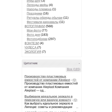
Игры,шоу
(3)
Легенды,мифы
(4)
Народы,племена
(1)
Праздники
(16)
Ритуалы,обряды,обычаи
(11)
Фестивали,карнавалы
(11)
ФОТОГРАФИИ
(568)
Мои фото
(77)
Фото дня
(183)
Фотоподборки
(297)
ФЭНТЕЗИ
(4)
ЧУДЕСА
(7)
ЭКОЛОГИЯ
(7)
Цитатник
-
Все (165)
Производство пластиковых
емкостей от компании Aleplast
-
(0)
Производство пластиковых емкостей
от компании Aleplast Компания
Aleplast — од...
Выбираем идеальное зеркало в
прихожую или ванную комнату
-
(0)
Как выбрать идеальное зеркало в
Липецке: советы и рекомендации ...