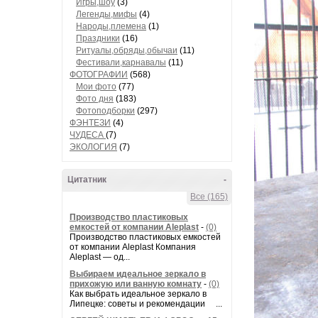
Игры,шоу
(3)
Легенды,мифы
(4)
Народы,племена
(1)
Праздники
(16)
Ритуалы,обряды,обычаи
(11)
Фестивали,карнавалы
(11)
ФОТОГРАФИИ
(568)
Мои фото
(77)
Фото дня
(183)
Фотоподборки
(297)
ФЭНТЕЗИ
(4)
ЧУДЕСА
(7)
ЭКОЛОГИЯ
(7)
Цитатник
-
Все (165)
Производство пластиковых
емкостей от компании Aleplast
-
(0)
Производство пластиковых емкостей
от компании Aleplast Компания
Aleplast — од...
Выбираем идеальное зеркало в
прихожую или ванную комнату
-
(0)
Как выбрать идеальное зеркало в
Липецке: советы и рекомендации ...