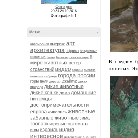
Фото дня
20:34 24.10.2016
Фотографий: 1
Метки
-
арт
америка
автомобили
архитектура
африка
бездомные
в
животные
белки
букмекерская контора
В среднем б
мире животных
ветер
видео
охотиться.
Эт
странствий
вороны
высотка
города россии
генетика
гибриды
горы
дели
джайпур
дикая
деревья
дикие животные
природа
домашние
дикие кошки
дома
питомцы
достопримечательности
животные
европа
живопись
забавные животные
зима
зоопарк
игровые автоматы
индия
израиль
игры
интересное
интересное о кошках