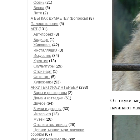
Осень
(21)
Весна
(6)
Лето
(2)
А ВЫ КАК ДУМАЕТЕ? (Вопросы)
(8)
Палеонтология
(5)
АРТ
(131)
Арт-проект
(8)
Бодиарт
(1)
Живопись
(42)
Инсталляция
(3)
Искусство
(34)
Креатив
(13)
Скульптуры
(29)
Стрит-арт
(1)
Фото-арт
(5)
Художники
(53)
АРХИТЕКТУРА,ИНТЕРЬЕР
(293)
Бары и рестораны
(2)
Дома и коттеджи
(61)
От скуки ме
Другое
(64)
начинают мах
Замки и дворцы
(33)
Интерьер
(13)
Музеи
(26)
Отели и гостиницы
(26)
Церкви, монастыри, часовни,
соборы
(67)
ВИДЕОМАТЕРИАЛЫ
(88)