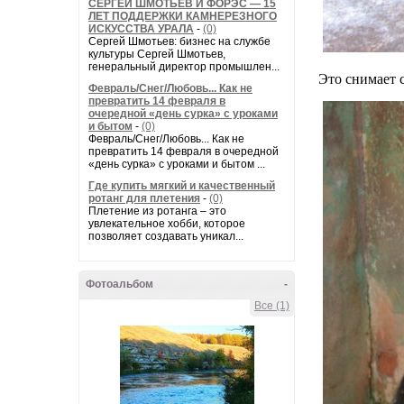
СЕРГЕЙ ШМОТЬЕВ И ФОРЭС — 15
ЛЕТ ПОДДЕРЖКИ КАМНЕРЕЗНОГО
ИСКУССТВА УРАЛА
-
(0)
Сергей Шмотьев: бизнес на службе
культуры Сергей Шмотьев,
генеральный директор промышлен...
Это снимает 
Февраль/Снег/Любовь... Как не
превратить 14 февраля в
очередной «день сурка» с уроками
и бытом
-
(0)
Февраль/Снег/Любовь... Как не
превратить 14 февраля в очередной
«день сурка» с уроками и бытом ...
Где купить мягкий и качественный
ротанг для плетения
-
(0)
Плетение из ротанга – это
увлекательное хобби, которое
позволяет создавать уникал...
Фотоальбом
-
Все (1)