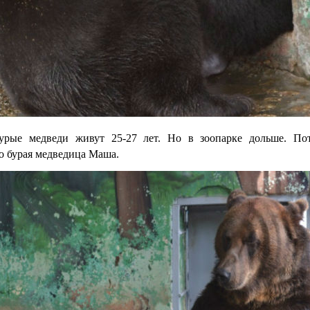
урые медведи живут 25-27 лет. Но в зоопарке дольше. По
о бурая медведица Маша.