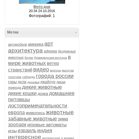
Фото дня
20:34 24.10.2016
Фотографий: 1
Метки
-
арт
америка
автомобили
архитектура
африка
бездомные
в
животные
белки
букмекерская контора
мире животных
ветер
видео
странствий
вороны
высотка
города россии
генетика
гибриды
горы
дели
джайпур
дикая
деревья
дикие животные
природа
домашние
дикие кошки
дома
питомцы
достопримечательности
животные
европа
живопись
забавные животные
зима
зоопарк
игровые автоматы
индия
израиль
игры
интересное
интересное о кошках