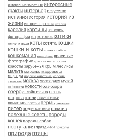
интересные
интересные животные
факты
интерьер
искусство
история из
испания
история
жизни
история про кота
италия
картины
карелия
конкурсы
котики
котенок
фотографии
кот
кошки
коты
котята
котики и люди
кошки и коты
кошки и собаки
кошкомания
красивые
кошкофото
фотографии
красная книга россии
крым
красоты зарубежья
лес
лисы
мальта
марокко
марракеш
медведи
морские животные
морские
москва
музей
москвариум
существа
новости
оаэ
озера
нейросети
озеро
осень
онлайн казино
памятники
острова
отели
пермь
памятники россии
пингвины
питер
подмосковье
позитив
породы
полезные советы
кошек
породы собак
португалия
праздники
приколы
природа
птицы