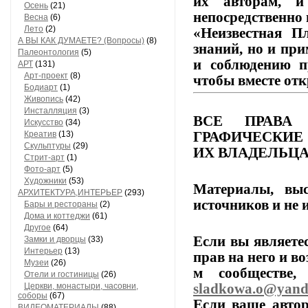
их
авторам,
и
Осень
(21)
непосредственно 
Весна
(6)
Лето
(2)
«Неизвестная Пл
А ВЫ КАК ДУМАЕТЕ? (Вопросы)
(8)
знаний,
но
и
при
Палеонтология
(5)
и
соблюдению
п
АРТ
(131)
Арт-проект
(8)
чтобы
вместе
отк
Бодиарт
(1)
Живопись
(42)
Инсталляция
(3)
ВСЕ
ПРАВА
Искусство
(34)
ГРАФИЧЕСКИЕ
Креатив
(13)
Скульптуры
(29)
ИХ
ВЛАДЕЛЬЦА
Стрит-арт
(1)
Фото-арт
(5)
Художники
(53)
Материалы,
выс
АРХИТЕКТУРА,ИНТЕРЬЕР
(293)
источников
и
не
и
Бары и рестораны
(2)
Дома и коттеджи
(61)
Другое
(64)
Если
вы
являете
Замки и дворцы
(33)
Интерьер
(13)
прав
на
него
и
во
Музеи
(26)
м
сообществе,
п
Отели и гостиницы
(26)
sladkowa.o@yand
Церкви, монастыри, часовни,
соборы
(67)
Если
ваше
автор
ВИДЕОМАТЕРИАЛЫ
(88)