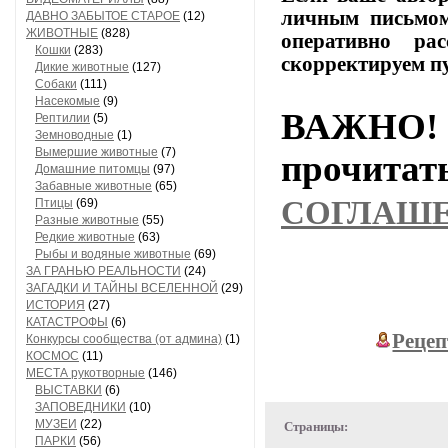
личным
письмо
ДАВНО ЗАБЫТОЕ СТАРОЕ
(12)
ЖИВОТНЫЕ
(828)
оперативно
расс
Кошки
(283)
скорректируем
п
Дикие животные
(127)
Собаки
(111)
Насекомые
(9)
ВАЖНО! 
Рептилии
(5)
Земноводные
(1)
Вымершие животные
(7)
прочи
Домашние питомцы
(97)
Забавные животные
(65)
СОГЛАШ
Птицы
(69)
Разные животные
(55)
Редкие животные
(63)
Рыбы и водяные животные
(69)
ЗА ГРАНЬЮ РЕАЛЬНОСТИ
(24)
ЗАГАДКИ И ТАЙНЫ ВСЕЛЕННОЙ
(29)
ИСТОРИЯ
(27)
КАТАСТРОФЫ
(6)
Рецеп
Конкурсы сообщества (от админа)
(1)
КОСМОС
(11)
МЕСТА рукотворные
(146)
ВЫСТАВКИ
(6)
ЗАПОВЕДНИКИ
(10)
МУЗЕИ
(22)
Страницы:
ПАРКИ
(56)