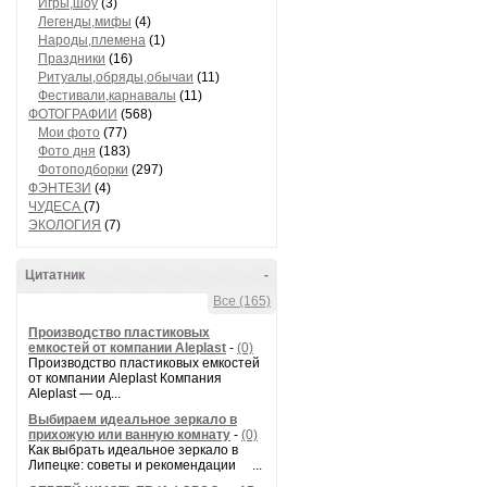
Игры,шоу
(3)
Легенды,мифы
(4)
Народы,племена
(1)
Праздники
(16)
Ритуалы,обряды,обычаи
(11)
Фестивали,карнавалы
(11)
ФОТОГРАФИИ
(568)
Мои фото
(77)
Фото дня
(183)
Фотоподборки
(297)
ФЭНТЕЗИ
(4)
ЧУДЕСА
(7)
ЭКОЛОГИЯ
(7)
Цитатник
-
Все (165)
Производство пластиковых
емкостей от компании Aleplast
-
(0)
Производство пластиковых емкостей
от компании Aleplast Компания
Aleplast — од...
Выбираем идеальное зеркало в
прихожую или ванную комнату
-
(0)
Как выбрать идеальное зеркало в
Липецке: советы и рекомендации ...