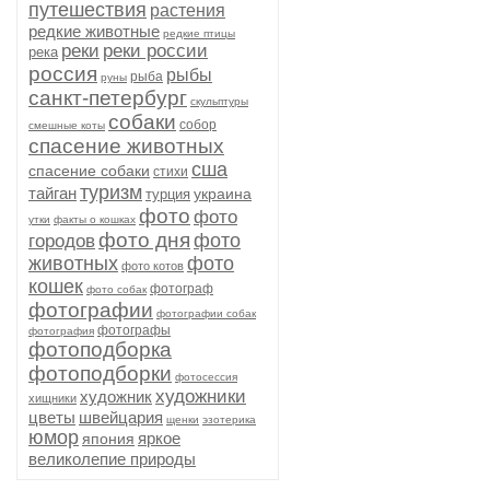
путешествия
растения
редкие животные
редкие птицы
реки
реки россии
река
россия
рыбы
рыба
руны
санкт-петербург
скульптуры
собаки
собор
смешные коты
спасение животных
сша
спасение собаки
стихи
туризм
тайган
украина
турция
фото
фото
утки
факты о кошках
фото дня
фото
городов
животных
фото
фото котов
кошек
фотограф
фото собак
фотографии
фотографии собак
фотографы
фотография
фотоподборка
фотоподборки
фотосессия
художники
художник
хищники
цветы
швейцария
щенки
эзотерика
юмор
яркое
япония
великолепие природы