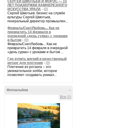
СЕРГЕЙ ШМОТЬЕВ И ФОРЭС — 15
ЛЕТ ПОДДЕРЖКИ КАМНЕРЕЗНОГО
ИСКУССТВА УРАЛА
-
(0)
Сергей Шмотьев: бизнес на службе
культуры Сергей Шмотьев,
генеральный директор промышлен...
Февраль/Снег/Любовь... Как не
превратить 14 февраля в
очередной «день сурка» с уроками
и бытом
-
(0)
Февраль/Снег/Любовь... Как не
превратить 14 февраля в очередной
«день сурка» с уроками и бытом ...
Где купить мягкий и качественный
ротанг для плетения
-
(0)
Плетение из ротанга – это
увлекательное хобби, которое
позволяет создавать уникал...
Фотоальбом
-
Все (1)