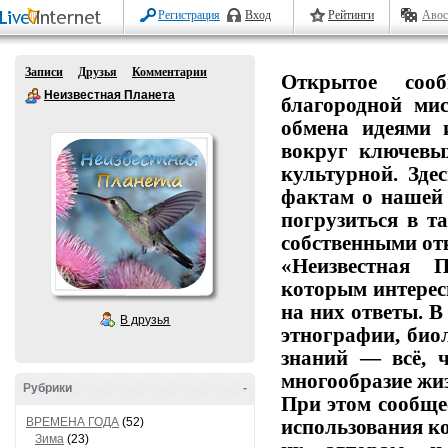
Регистрация
Вход
Рейтинги
Авос
Записи
Друзья
Комментарии
Открытое
сообщ
Неизвестная Планета
благородной
мис
обмена
идеями
вокруг
ключевы
культурной.
Здес
фактам
о
нашей
погрузиться
в
та
собственными от
«Неизвестная П
которым
интерес
на
них
ответы.
В
В друзья
этнографии,
биол
знаний
— всё,
ч
многообразие
жиз
Рубрики
-
При этом сообще
ВРЕМЕНА ГОДА
(52)
использования
ко
Зима
(23)