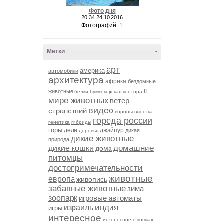
Фото дня
20:34 24.10.2016
Фотографий: 1
Метки
-
арт
америка
автомобили
архитектура
африка
бездомные
в
животные
белки
букмекерская контора
мире животных
ветер
видео
странствий
вороны
высотка
города россии
генетика
гибриды
горы
дели
джайпур
дикая
деревья
дикие животные
природа
домашние
дикие кошки
дома
питомцы
достопримечательности
животные
европа
живопись
забавные животные
зима
зоопарк
игровые автоматы
индия
израиль
игры
интересное
интересное о кошках