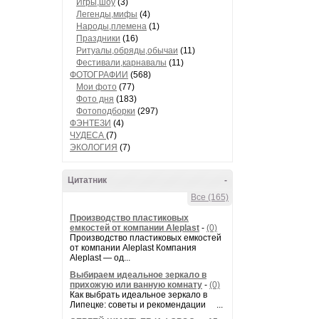
Игры,шоу
(3)
Легенды,мифы
(4)
Народы,племена
(1)
Праздники
(16)
Ритуалы,обряды,обычаи
(11)
Фестивали,карнавалы
(11)
ФОТОГРАФИИ
(568)
Мои фото
(77)
Фото дня
(183)
Фотоподборки
(297)
ФЭНТЕЗИ
(4)
ЧУДЕСА
(7)
ЭКОЛОГИЯ
(7)
Цитатник
-
Все (165)
Производство пластиковых
емкостей от компании Aleplast
-
(0)
Производство пластиковых емкостей
от компании Aleplast Компания
Aleplast — од...
Выбираем идеальное зеркало в
прихожую или ванную комнату
-
(0)
Как выбрать идеальное зеркало в
Липецке: советы и рекомендации ...