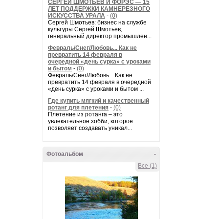
СЕРГЕЙ ШМОТЬЕВ И ФОРЭС — 15
ЛЕТ ПОДДЕРЖКИ КАМНЕРЕЗНОГО
ИСКУССТВА УРАЛА
-
(0)
Сергей Шмотьев: бизнес на службе
культуры Сергей Шмотьев,
генеральный директор промышлен...
Февраль/Снег/Любовь... Как не
превратить 14 февраля в
очередной «день сурка» с уроками
и бытом
-
(0)
Февраль/Снег/Любовь... Как не
превратить 14 февраля в очередной
«день сурка» с уроками и бытом ...
Где купить мягкий и качественный
ротанг для плетения
-
(0)
Плетение из ротанга – это
увлекательное хобби, которое
позволяет создавать уникал...
Фотоальбом
-
Все (1)