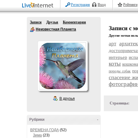
Регистрация
Вход
Рейтинги
Записи
Друзья
Комментарии
Записи с м
Неизвестная Планета
Другие метки поль
архитек
арт
достопримеча
интерьер
исп
коты
кошком
по
породы собак
спасение ж
фотографи
В друзья
Страницы:
Рубрики
-
ВРЕМЕНА ГОДА
(52)
Зима
(23)