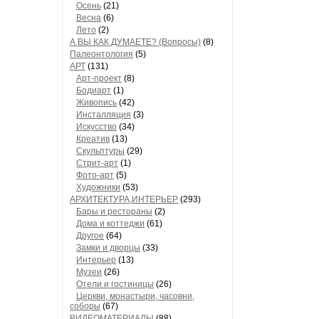
Осень
(21)
Весна
(6)
Лето
(2)
А ВЫ КАК ДУМАЕТЕ? (Вопросы)
(8)
Палеонтология
(5)
АРТ
(131)
Арт-проект
(8)
Бодиарт
(1)
Живопись
(42)
Инсталляция
(3)
Искусство
(34)
Креатив
(13)
Скульптуры
(29)
Стрит-арт
(1)
Фото-арт
(5)
Художники
(53)
АРХИТЕКТУРА,ИНТЕРЬЕР
(293)
Бары и рестораны
(2)
Дома и коттеджи
(61)
Другое
(64)
Замки и дворцы
(33)
Интерьер
(13)
Музеи
(26)
Отели и гостиницы
(26)
Церкви, монастыри, часовни,
соборы
(67)
ВИДЕОМАТЕРИАЛЫ
(88)