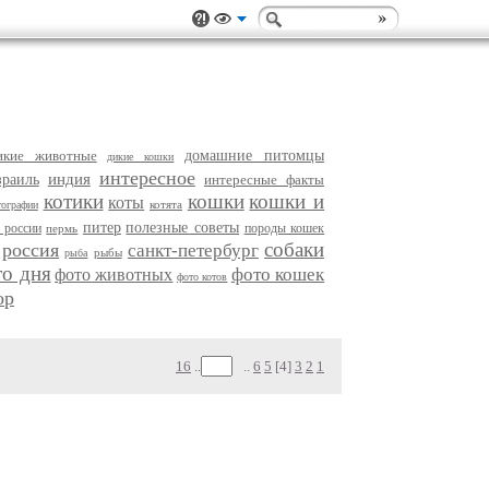
икие животные
домашние питомцы
дикие кошки
интересное
индия
зраиль
интересные факты
котики
кошки
кошки и
коты
котята
тографии
питер
полезные советы
 россии
породы кошек
пермь
собаки
россия
санкт-петербург
рыбы
рыба
то дня
фото кошек
фото животных
фото котов
ор
16
..
..
6
5
[4]
3
2
1