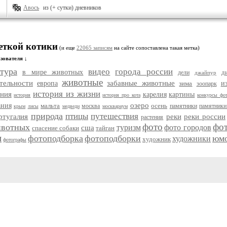
Авось
из (+ сутки) дневников
еткой котики
(и еще
22065 записям
на сайте сопоставлена такая метка)
зователя ↓
тура
видео
города россии
в мире животных
д
дели
джайпур
животные
тельности
забавные животные
европа
зима
и
зоопарк
история из жизни
ания
карелия
картины
история
история про кота
конкурсы фо
озеро
ания
мальта
осень
москва
памятники
памятники
крым
лисы
медведи
москвариум
природа
птицы
путешествия
ртугалия
реки
реки россии
растения
фото
фо
ивотных
туризм
фото городов
сша
спасение собаки
тайган
и
фотоподборка
фотоподборки
юм
художники
художник
фотографы