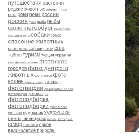
путешествия
растения
редкие животные
редкие птицы
реки
реки россии
река
россия
рыбы
рыба
руны
санкт-петербург
скульптуры
собаки
собор
смешные коты
спасение животных
сша
спасение собаки
стихи
туризм
тайган
украина
турция
фото
фото
утки
факты о кошках
фото дня
фото
городов
животных
фото
фото котов
кошек
фотограф
фото собак
фотографии
фотографии собак
фотографы
фотография
фотоподборка
фотоподборки
фотосессия
художники
художник
хищники
цветы
швейцария
щенки
эзотерика
юмор
яркое
япония
великолепие природы