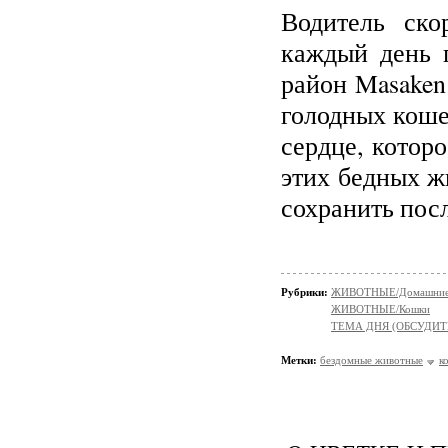
Водитель ск
каждый день 
район Masaken
голодных кошек
сердце, котор
этих бедных ж
сохранить пос
Рубрики:
ЖИВОТНЫЕ/Домашние
ЖИВОТНЫЕ/Кошки
ТЕМА ДНЯ (ОБСУДИТ
Метки:
бездомные животные
к