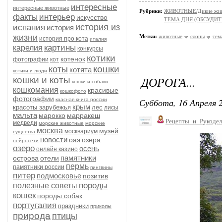
интересные
интересные животные
Рубрики:
ЖИВОТНЫЕ/Дикие жив
факты
интерьер
искусство
ТЕМА ДНЯ (ОБСУДИТ
история из
испания
история
жизни
Метки:
животные
слоны
тем
история про кота
италия
картины
карелия
конкурсы
котики
котенок
фотографии
кот
кошки
коты
котята
котики и люди
ДОРОГА...
кошки и коты
кошки и собаки
кошкомания
красивые
кошкофото
фотографии
Суббота, 16 Апреля 2
красная книга россии
крым
красоты зарубежья
лес
лисы
мальта
марокко
марракеш
Рецепты_и_Рукодел
медведи
морские животные
морские
москва
музей
москвариум
существа
новости
оаэ
озера
нейросети
озеро
осень
онлайн казино
памятники
острова
отели
пермь
памятники россии
пингвины
питер
подмосковье
позитив
породы
полезные советы
кошек
породы собак
португалия
праздники
приколы
природа
птицы