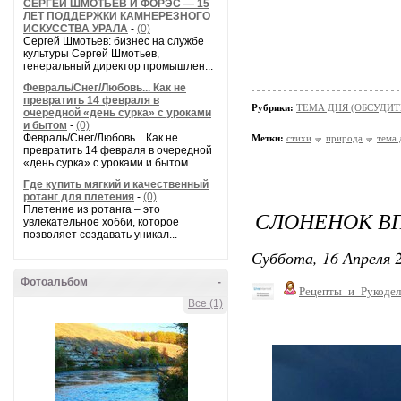
СЕРГЕЙ ШМОТЬЕВ И ФОРЭС — 15
ЛЕТ ПОДДЕРЖКИ КАМНЕРЕЗНОГО
ИСКУССТВА УРАЛА
-
(0)
Сергей Шмотьев: бизнес на службе
культуры Сергей Шмотьев,
генеральный директор промышлен...
Февраль/Снег/Любовь... Как не
превратить 14 февраля в
Рубрики:
ТЕМА ДНЯ (ОБСУДИТ
очередной «день сурка» с уроками
и бытом
-
(0)
Февраль/Снег/Любовь... Как не
Метки:
стихи
природа
тема 
превратить 14 февраля в очередной
«день сурка» с уроками и бытом ...
Где купить мягкий и качественный
ротанг для плетения
-
(0)
Плетение из ротанга – это
СЛОНЕНОК В
увлекательное хобби, которое
позволяет создавать уникал...
Суббота, 16 Апреля 2
Фотоальбом
-
Рецепты_и_Рукодел
Все (1)