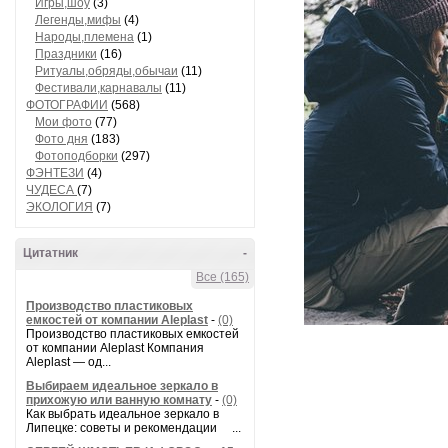
Игры,шоу
(3)
Легенды,мифы
(4)
Народы,племена
(1)
Праздники
(16)
Ритуалы,обряды,обычаи
(11)
Фестивали,карнавалы
(11)
ФОТОГРАФИИ
(568)
Мои фото
(77)
Фото дня
(183)
Фотоподборки
(297)
ФЭНТЕЗИ
(4)
ЧУДЕСА
(7)
ЭКОЛОГИЯ
(7)
Цитатник
-
Все (165)
Производство пластиковых
емкостей от компании Aleplast
-
(0)
Производство пластиковых емкостей
от компании Aleplast Компания
Aleplast — од...
Выбираем идеальное зеркало в
прихожую или ванную комнату
-
(0)
Как выбрать идеальное зеркало в
Липецке: советы и рекомендации ...