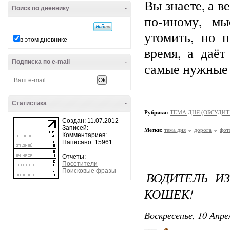
Вы знаете, а в
Поиск по дневнику
-
по-иному, мы
утомить, но 
в этом дневнике
время, а даёт
Подписка по e-mail
-
самые нужные 
Статистика
-
Рубрики:
ТЕМА ДНЯ (ОБСУДИТ
Создан: 11.07.2012
Записей:
Метки:
тема дня
дорога
фот
Комментариев:
Написано: 15961
Отчеты:
Посетители
Поисковые фразы
ВОДИТЕЛЬ И
КОШЕК!
Воскресенье, 10 Апре