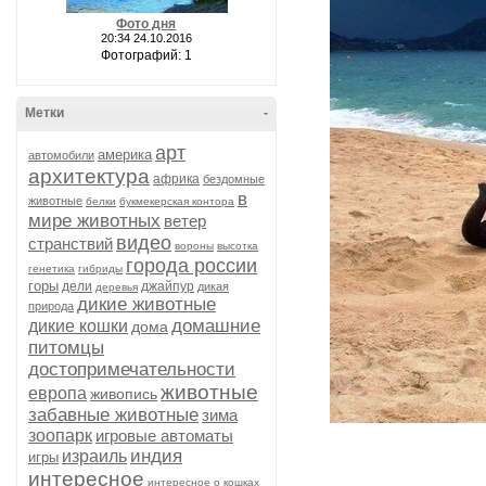
Фото дня
20:34 24.10.2016
Фотографий: 1
Метки
-
арт
америка
автомобили
архитектура
африка
бездомные
в
животные
белки
букмекерская контора
мире животных
ветер
видео
странствий
вороны
высотка
города россии
генетика
гибриды
горы
дели
джайпур
дикая
деревья
дикие животные
природа
домашние
дикие кошки
дома
питомцы
достопримечательности
животные
европа
живопись
забавные животные
зима
зоопарк
игровые автоматы
индия
израиль
игры
интересное
интересное о кошках