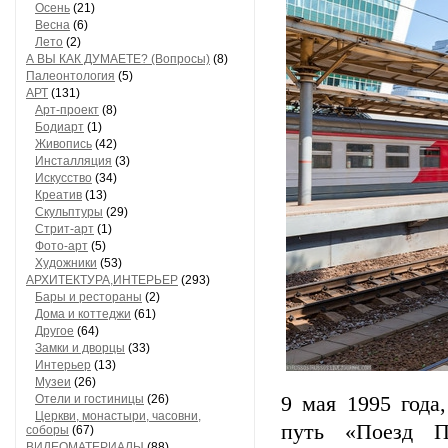
Осень
(21)
Весна
(6)
Лето
(2)
А ВЫ КАК ДУМАЕТЕ? (Вопросы)
(8)
Палеонтология
(5)
АРТ
(131)
Арт-проект
(8)
Бодиарт
(1)
Живопись
(42)
Инсталляция
(3)
Искусство
(34)
Креатив
(13)
Скульптуры
(29)
Стрит-арт
(1)
Фото-арт
(5)
Художники
(53)
АРХИТЕКТУРА,ИНТЕРЬЕР
(293)
Бары и рестораны
(2)
Дома и коттеджи
(61)
Другое
(64)
Замки и дворцы
(33)
Интерьер
(13)
Музеи
(26)
Отели и гостиницы
(26)
9 мая 1995 года
Церкви, монастыри, часовни,
путь «Поезд П
соборы
(67)
ВИДЕОМАТЕРИАЛЫ
(88)