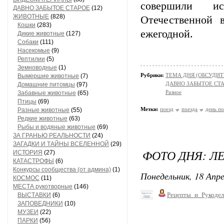
совершили ис
ДАВНО ЗАБЫТОЕ СТАРОЕ
(12)
ЖИВОТНЫЕ
(828)
Отечественной 
Кошки
(283)
ежегодной.
Дикие животные
(127)
Собаки
(111)
Насекомые
(9)
Рептилии
(5)
Земноводные
(1)
Рубрики:
ТЕМА ДНЯ (ОБСУДИТ
Вымершие животные
(7)
ДАВНО ЗАБЫТОЕ СТ
Домашние питомцы
(97)
Разное
Забавные животные
(65)
Птицы
(69)
Метки:
поезд
поезда
день п
Разные животные
(55)
Редкие животные
(63)
Рыбы и водяные животные
(69)
ЗА ГРАНЬЮ РЕАЛЬНОСТИ
(24)
ЗАГАДКИ И ТАЙНЫ ВСЕЛЕННОЙ
(29)
ФОТО ДНЯ: Л
ИСТОРИЯ
(27)
КАТАСТРОФЫ
(6)
Конкурсы сообщества (от админа)
(1)
Понедельник, 18 Апре
КОСМОС
(11)
МЕСТА рукотворные
(146)
Рецепты_и_Рукодел
ВЫСТАВКИ
(6)
ЗАПОВЕДНИКИ
(10)
МУЗЕИ
(22)
ПАРКИ
(56)