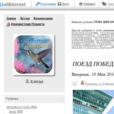
Регистрация
Вход
Рейтинги
Авос
Записи
Друзья
Комментарии
Выбрана рубрика
ТЕМА ДНЯ (О
Неизвестная Планета
Другие рубрики в этом дневник
КОНТИНЕНТЫ
(709),
РЕКОРДЫ
РОДНОМ ГОРОДЕ (ДЕРЕВНЕ)
(
СОБСТВЕННЫЕ ПУТЕШЕСТВ
КАТАСТРОФЫ
(6),
ИСТОРИЯ
(27
ДАВНО ЗАБЫТОЕ СТАРОЕ
(12)
ВЫ КАК ДУМАЕТЕ? (Вопросы)
(
ПОЕЗД ПОБЕ
Вторник, 10 Мая 201
В друзья
Рецепты_и_Рукодел
Рубрики
-
ВРЕМЕНА ГОДА
(52)
Зима
(23)