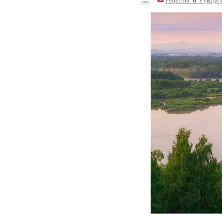
Рецепты_и_Рукодел