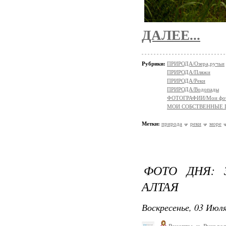
ДАЛЕЕ...
Рубрики:
ПРИРОДА/Озера,ручьи
ПРИРОДА/Пляжи
ПРИРОДА/Реки
ПРИРОДА/Водопады
ФОТОГРАФИИ/Мои фо
МОИ СОБСТВЕННЫЕ
Метки:
природа
реки
море
ФОТО ДНЯ: 
АЛТАЯ
Воскресенье, 03 Июля