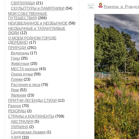
СВЯТИЛИЩА
(21)
Рецепты_и_Рукодел
СКУЛЬПТУРЫ и ПАМЯТНИКИ
(54)
МОИ СОБСТВЕННЫЕ
ПУТЕШЕСТВИЯ
(266)
НЕИЗВЕДАННОЕ и НЕОБЫЧНОЕ
(58)
НЕОБЫЧНЫЕ и ТАЛАНТЛИВЫЕ
ЛЮДИ
(12)
О МОЕМ РОДНОМ ГОРОДЕ
(ДЕРЕВНЕ)
(17)
ПРИРОДА
(291)
Водопады
(17)
Горы
(35)
Животные
(20)
МЕСТА разные
(43)
Озера,ручьи
(59)
Пляжи
(23)
Растения и леса
(79)
Реки
(52)
Явления
(23)
ПРИТЧИ,ЛЕГЕНДЫ,СТИХИ
(12)
Разное
(70)
РЕКОРДЫ
(2)
СТРАНЫ и КОНТИНЕНТЫ
(709)
АВСТРАЛИЯ
(5)
УКРАИНА
(2)
Саудовская Аравия
(1)
АЗИЯ
(33)