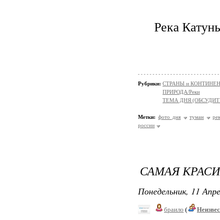
Река Катунь
Рубрики:
СТРАНЫ и КОНТИНЕ
ПРИРОДА/Реки
ТЕМА ДНЯ (ОБСУДИТ
Метки:
фото дня
туман
ре
россии
САМАЯ КРАСИ
Понедельник, 11 Апре
браило
(
Неизве