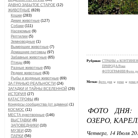
ДАВНО ЗАБЫТОЕ СТАРОЕ
(12)
ЖИВОТНЫЕ
(828)
Кошки
(283)
Дикие животные
(127)
Собаки
(111)
Насекомые
(9)
Рептилии
(5)
Земноводные
(1)
Вымершие животные
(7)
Домашние питомцы
(97)
Забавные животные
(65)
Рубрики:
СТРАНЫ и КОНТИНЕ
Птицы
(69)
ПРИРОДА/Реки
Разные животные
(55)
ФОТОГРАФИИ/Фото д
Редкие животные
(63)
Рыбы и водяные животные
(69)
Метки:
фото дня
реки
реки 
ЗА ГРАНЬЮ РЕАЛЬНОСТИ
(24)
ЗАГАДКИ И ТАЙНЫ ВСЕЛЕННОЙ
(29)
ИСТОРИЯ
(27)
КАТАСТРОФЫ
(6)
Конкурсы сообщества (от админа)
(1)
ФОТО ДНЯ: 
КОСМОС
(11)
МЕСТА рукотворные
(146)
ОЗЕРО, КАРЕ
ВЫСТАВКИ
(6)
ЗАПОВЕДНИКИ
(10)
МУЗЕИ
(22)
Четверг, 14 Июля 201
ПАРКИ
(56)