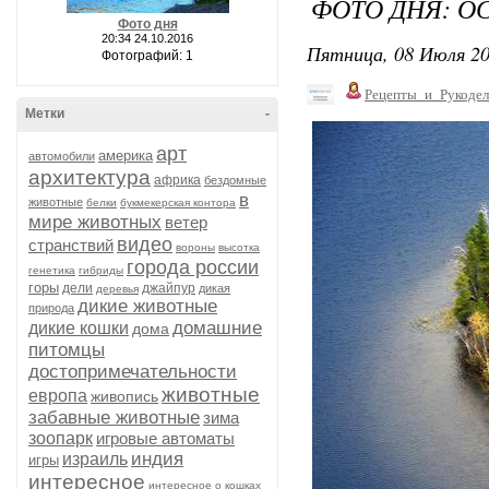
ФОТО ДНЯ: О
Фото дня
20:34 24.10.2016
Пятница, 08 Июля 20
Фотографий: 1
Рецепты_и_Рукодел
Метки
-
арт
америка
автомобили
архитектура
африка
бездомные
в
животные
белки
букмекерская контора
мире животных
ветер
видео
странствий
вороны
высотка
города россии
генетика
гибриды
горы
дели
джайпур
дикая
деревья
дикие животные
природа
домашние
дикие кошки
дома
питомцы
достопримечательности
животные
европа
живопись
забавные животные
зима
зоопарк
игровые автоматы
индия
израиль
игры
интересное
интересное о кошках