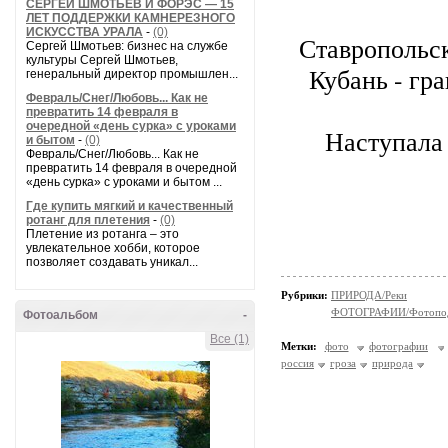
СЕРГЕЙ ШМОТЬЕВ И ФОРЭС — 15
ЛЕТ ПОДДЕРЖКИ КАМНЕРЕЗНОГО
ИСКУССТВА УРАЛА
-
(0)
Ставропольск
Сергей Шмотьев: бизнес на службе
культуры Сергей Шмотьев,
Кубань - гр
генеральный директор промышлен...
Февраль/Снег/Любовь... Как не
превратить 14 февраля в
очередной «день сурка» с уроками
Наступала 
и бытом
-
(0)
Февраль/Снег/Любовь... Как не
превратить 14 февраля в очередной
«день сурка» с уроками и бытом ...
Где купить мягкий и качественный
ротанг для плетения
-
(0)
Плетение из ротанга – это
увлекательное хобби, которое
позволяет создавать уникал...
Рубрики:
ПРИРОДА/Реки
ФОТОГРАФИИ/Фотопо
Фотоальбом
-
Все (1)
Метки:
фото
фотографии
россия
гроза
природа