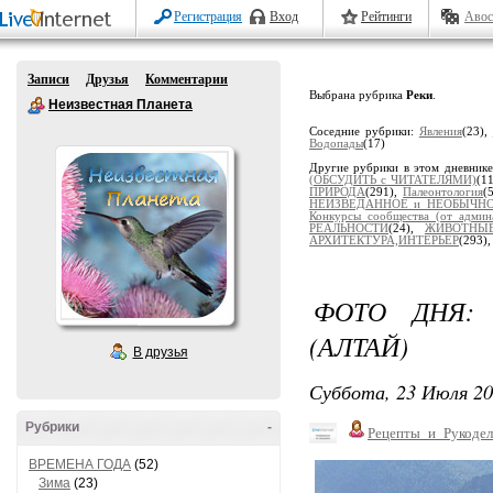
Регистрация
Вход
Рейтинги
Авос
Записи
Друзья
Комментарии
Выбрана рубрика
Реки
.
Неизвестная Планета
Соседние рубрики:
Явления
(23),
Водопады
(17)
Другие рубрики в этом дневник
(ОБСУДИТЬ с ЧИТАТЕЛЯМИ)
(1
ПРИРОДА
(291),
Палеонтология
(
НЕИЗВЕДАННОЕ и НЕОБЫЧН
Конкурсы сообщества (от админ
РЕАЛЬНОСТИ
(24),
ЖИВОТНЫ
АРХИТЕКТУРА,ИНТЕРЬЕР
(293)
ФОТО ДНЯ:
(АЛТАЙ)
В друзья
Суббота, 23 Июля 20
Рубрики
-
Рецепты_и_Рукодел
ВРЕМЕНА ГОДА
(52)
Зима
(23)