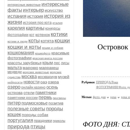
интересные
интересные животные
факты
интерьер
искусство
история из
испания
история
жизни
история про кота
италия
картины
карелия
конкурсы
котики
котенок
фотографии
кот
кошки
коты
котята
котики и люди
Островок 
кошки и коты
кошки и собаки
кошкомания
красивые
кошкофото
фотографии
красная книга россии
крым
красоты зарубежья
лес
лисы
мальта
марокко
марракеш
медведи
морские животные
морские
москва
музей
москвариум
существа
новости
оаэ
озера
Рубрики:
ПРИРОДА/Реки
нейросети
озеро
осень
онлайн казино
ФОТОГРАФИИ/Фото д
памятники
острова
отели
пермь
Метки:
фото дня
река
река 
памятники россии
пингвины
питер
подмосковье
позитив
породы
полезные советы
кошек
породы собак
португалия
праздники
приколы
ФОТО ДНЯ: С
природа
птицы