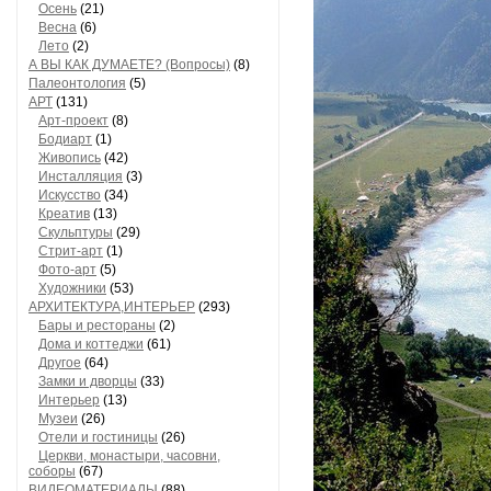
Осень
(21)
Весна
(6)
Лето
(2)
А ВЫ КАК ДУМАЕТЕ? (Вопросы)
(8)
Палеонтология
(5)
АРТ
(131)
Арт-проект
(8)
Бодиарт
(1)
Живопись
(42)
Инсталляция
(3)
Искусство
(34)
Креатив
(13)
Скульптуры
(29)
Стрит-арт
(1)
Фото-арт
(5)
Художники
(53)
АРХИТЕКТУРА,ИНТЕРЬЕР
(293)
Бары и рестораны
(2)
Дома и коттеджи
(61)
Другое
(64)
Замки и дворцы
(33)
Интерьер
(13)
Музеи
(26)
Отели и гостиницы
(26)
Церкви, монастыри, часовни,
соборы
(67)
ВИДЕОМАТЕРИАЛЫ
(88)