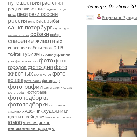
путешествия
растения
Четверг, 07 Июля 201
редкие животные
редкие птицы
реки
реки россии
река
Рецепты_и_Рукодел
россия
рыбы
рыба
руны
санкт-петербург
скульптуры
собаки
собор
смешные коты
спасение животных
сша
спасение собаки
стихи
туризм
тайган
украина
турция
фото
фото
утки
факты о кошках
фото дня
фото
городов
животных
фото
фото котов
кошек
фотограф
фото собак
фотографии
фотографии собак
фотографы
фотография
фотоподборка
фотоподборки
фотосессия
художники
художник
хищники
цветы
швейцария
щенки
эзотерика
юмор
яркое
япония
великолепие природы