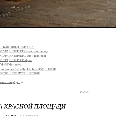
 и КОНТИНЕНТЫ/РОССИЯ
ТУРА,ИНТЕРЬЕР/Отели и гостиницы
ТУРА,ИНТЕРЬЕР/Дома и коттеджи
КТУРА,ИНТЕРЬЕР/Музеи
АФИИ/Мои фото
рукотворные/СКУЛЬПТУРЫ и ПАМЯТНИКИ
БСТВЕННЫЕ ПУТЕШЕСТВИЯ
анкт-Петербург
А КРАСНОЙ ПЛОЩАДИ.
 2015 г. 16:51
+ в цитатник