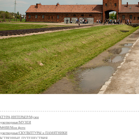
КТУРА,ИНТЕРЬЕР/Музеи
укотворные/МУЗЕИ
АФИИ/Мои фото
рукотворные/СКУЛЬПТУРЫ и ПАМЯТНИКИ
БСТВЕННЫЕ ПУТЕШЕСТВИЯ