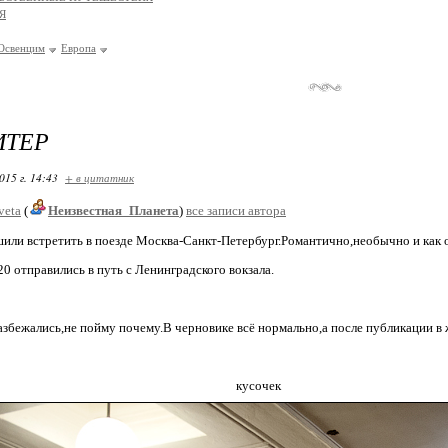
Я
Освенцим
Европа
ИТЕР
015 г. 14:43
+ в цитатник
veta
(
Неизвестная_Планета
)
все записи автора
или встретить в поезде Москва-Санкт-Петербург.Романтично,необычно и как о
-20 отправились в путь с Ленинградского вокзала.
азбежались,не пойму почему.В черновике всё нормально,а после публикации в 
усочек станции"Ко