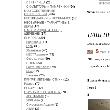
СВЯТИЛИЩА
(21)
ИСТОРИ
СКУЛЬПТУРЫ и ПАМЯТНИКИ
(54)
МОИ СОБСТВЕННЫЕ
Метки:
Польша
ПУТЕШЕСТВИЯ
(266)
НЕИЗВЕДАННОЕ и НЕОБЫЧНОЕ
(58)
НЕОБЫЧНЫЕ и ТАЛАНТЛИВЫЕ
ЛЮДИ
(12)
О МОЕМ РОДНОМ ГОРОДЕ
НАШ П
(ДЕРЕВНЕ)
(17)
ПРИРОДА
(291)
Водопады
(17)
Среда, 21 Января 2
Горы
(35)
Животные
(20)
more_c
МЕСТА разные
(43)
Озера,ручьи
(59)
2015 год мы реш
Пляжи
(23)
31 декабря в 21
Растения и леса
(79)
Реки
(52)
Явления
(23)
ПРИТЧИ,ЛЕГЕНДЫ,СТИХИ
(12)
И опять буквы р
Разное
(70)
Фото 1
РЕКОРДЫ
(2)
СТРАНЫ и КОНТИНЕНТЫ
(709)
И к
АВСТРАЛИЯ
(5)
УКРАИНА
(2)
Саудовская Аравия
(1)
АЗИЯ
(33)