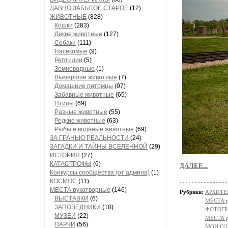
ДАВНО ЗАБЫТОЕ СТАРОЕ
(12)
ЖИВОТНЫЕ
(828)
Кошки
(283)
Дикие животные
(127)
Собаки
(111)
Насекомые
(9)
Рептилии
(5)
Земноводные
(1)
Вымершие животные
(7)
Домашние питомцы
(97)
Забавные животные
(65)
Птицы
(69)
Разные животные
(55)
Редкие животные
(63)
Рыбы и водяные животные
(69)
ЗА ГРАНЬЮ РЕАЛЬНОСТИ
(24)
ЗАГАДКИ И ТАЙНЫ ВСЕЛЕННОЙ
(29)
ИСТОРИЯ
(27)
КАТАСТРОФЫ
(6)
ДАЛЕЕ...
Конкурсы сообщества (от админа)
(1)
КОСМОС
(11)
МЕСТА рукотворные
(146)
Рубрики:
АРХИТЕ
ВЫСТАВКИ
(6)
МЕСТА р
ЗАПОВЕДНИКИ
(10)
ФОТОГР
МУЗЕИ
(22)
МЕСТА 
ПАРКИ
(56)
МОИ СО