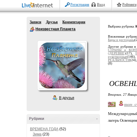
Регистрация
Вход
Рейтинги
Записи
Друзья
Комментарии
Выбрана рубрика
Неизвестная Планета
Вложенные рубрик
Бары и рестораны
(
Другие рубрики в
СТРАНЫ и КОН
(ДЕРЕВНЕ)
(17),
рукотворные
(146)
РЕАЛЬНОСТИ
(24)
(8)
ОСВЕН
Вторник, 27 Январ
В друзья
more_c
Международный 
Рубрики
-
лагерь Освенци
ВРЕМЕНА ГОДА
(52)
Зима
(23)