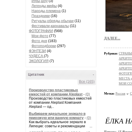
Игры,шоу
(3)
Легенды,мифы
(4)
Народы,племена
(1)
Праздники
(16)
Ритуалы,обряды,обычаи
(11)
Фестивали,карнавалы
(11)
ФОТОГРАФИИ
(568)
Мои фото
(77)
ДАЛЕЕ...
Фото дня
(183)
Фотоподборки
(297)
ФЭНТЕЗИ
(4)
Рубрики:
СТРАНЫ
ЧУДЕСА
(7)
АРХИТЕК
ЭКОЛОГИЯ
(7)
АРХИТЕК
АРХИТЕ
ФОТОГР
Цитатник
-
МЕСТА 
Все (165)
МОИ СО
Производство пластиковых
Метки:
Россия
С
емкостей от компании Aleplast
-
(0)
Производство пластиковых емкостей
от компании Aleplast Компания
Aleplast — од...
Выбираем идеальное зеркало в
прихожую или ванную комнату
-
(0)
ЁЛКА Н
Как выбрать идеальное зеркало в
Липецке: советы и рекомендации ...
Четверг, 15 Января