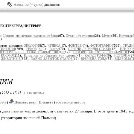
Авось
из (+ сутки) дневников
АРХИТЕКТУРА,ИНТЕРЬЕР
.
и:
Церкви, монастыри, часовни, соборы
(67),
Отели и гостиницы
(26),
Музеи
(26),
Интерьер
2)
 этом дневнике:
ЭКОЛОГИЯ
(7),
ЧУДЕСА
(7),
ФЭНТЕЗИ
(4),
ФОТОГРАФИИ
(568),
ТРАД
ТИНЕНТЫ
(709),
РЕКОРДЫ
(2),
Разное
(70),
ПРИТЧИ,ЛЕГЕНДЫ,СТИХИ
(12),
ПРИРОД
НЕОБЫЧНЫЕ и ТАЛАНТЛИВЫЕ ЛЮДИ
(12),
НЕИЗВЕДАННОЕ и НЕОБЫЧНОЕ
(58
,
КОСМОС
(11),
Конкурсы сообщества (от админа)
(1),
КАТАСТРОФЫ
(6),
ИСТОРИЯ
(2
,
ЖИВОТНЫЕ
(828),
ДАВНО ЗАБЫТОЕ СТАРОЕ
(12),
ВРЕМЕНА ГОДА
(52),
ВИДЕОМАТ
ЦИМ
я 2015 г. 17:41
+ в цитатник
veta
(
Неизвестная_Планета
)
все записи автора
день памяти жертв холокоста отмечается 27 января. В этот день в 1945 го
м (территория нынешней Польши)