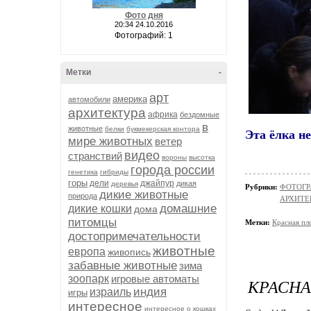
Фото дня
20:34 24.10.2016
Фотографий: 1
Метки
-
арт
америка
автомобили
архитектура
африка
бездомные
в
животные
белки
букмекерская контора
Эта ёлка н
мире животных
ветер
видео
странствий
вороны
высотка
города россии
генетика
гибриды
горы
дели
джайпур
дикая
деревья
Рубрики:
ФОТОГР
дикие животные
природа
АРХИТЕ
домашние
дикие кошки
дома
питомцы
Метки:
Красная пл
достопримечательности
животные
европа
живопись
забавные животные
зима
зоопарк
игровые автоматы
КРАСНА
индия
израиль
игры
интересное
интересное о кошках