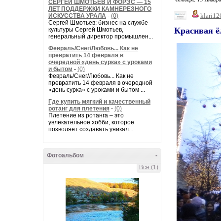
СЕРГЕЙ ШМОТЬЕВ И ФОРЭС — 15
ЛЕТ ПОДДЕРЖКИ КАМНЕРЕЗНОГО
klari12
ИСКУССТВА УРАЛА
-
(0)
Сергей Шмотьев: бизнес на службе
Красивая ё
культуры Сергей Шмотьев,
генеральный директор промышлен...
Февраль/Снег/Любовь... Как не
превратить 14 февраля в
очередной «день сурка» с уроками
и бытом
-
(0)
Февраль/Снег/Любовь... Как не
превратить 14 февраля в очередной
«день сурка» с уроками и бытом ...
Где купить мягкий и качественный
ротанг для плетения
-
(0)
Плетение из ротанга – это
увлекательное хобби, которое
позволяет создавать уникал...
Фотоальбом
-
Все (1)