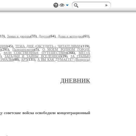
(13),
Замки и дворцы
(33),
Другое
(64),
Дома и коттеджи
(61),
ИЦИИ
(45),
ТЕМА ДНЯ (ОБСУДИТЬ с ЧИТАТЕЛЯМИ)
(119),
А
(291),
Палеонтология
(5),
О МОЕМ РОДНОМ ГОРОДЕ
),
МОИ СОБСТВЕННЫЕ ПУТЕШЕСТВИЯ
(266),
МЕСТА
7),
ЗАГАДКИ И ТАЙНЫ ВСЕЛЕННОЙ
(29),
ЗА ГРАНЬЮ
ЕРИАЛЫ
(88),
АРТ
(131),
А ВЫ КАК ДУМАЕТЕ? (Вопросы)
ДНЕВНИК
ду советские войска освободили концентрационный