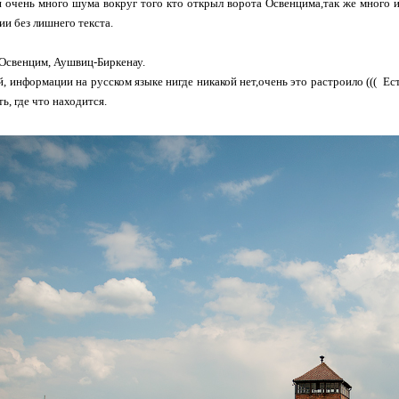
 очень много шума вокруг того кто открыл ворота Освенцима,так же много 
ии без лишнего текста.
 Освенцим, Аушвиц-Биркенау.
, информации на русском языке нигде никакой нет,очень это растроило ((( Ес
ь, где что находится.