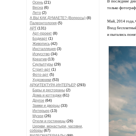
В последние дни
Осень
(21)
Весна
(6)
только фотограф
Лето
(2)
А ВЫ КАК ДУМАЕТЕ? (Вопросы)
(8)
Май, 2014 года,
Палеонтология
(5)
Вход бесплатный
АРТ
(131)
Арт-проект
(8)
и пытались понят
Бодиарт
(1)
Живопись
(42)
Инсталляция
(3)
Искусство
(34)
Креатив
(13)
Скульптуры
(29)
Стрит-арт
(1)
Фото-арт
(5)
Художники
(53)
АРХИТЕКТУРА,ИНТЕРЬЕР
(293)
Бары и рестораны
(2)
Дома и коттеджи
(61)
Другое
(64)
Замки и дворцы
(33)
Интерьер
(13)
Музеи
(26)
Отели и гостиницы
(26)
Церкви, монастыри, часовни,
соборы
(67)
ВИДЕОМАТЕРИАЛЫ
(88)