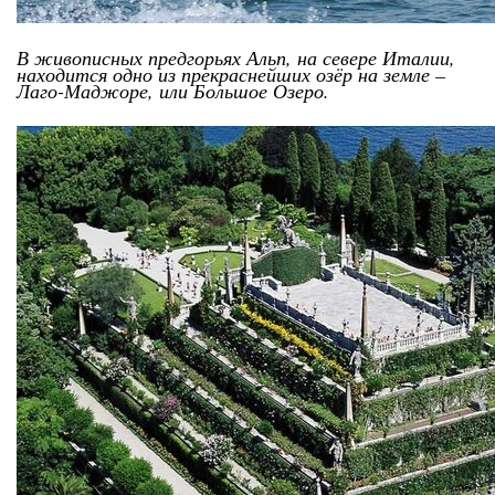
В живописных предгорьях Альп, на севере Италии,
находится одно из прекраснейших озёр на земле –
Лаго-Маджоре, или Большое Озеро.