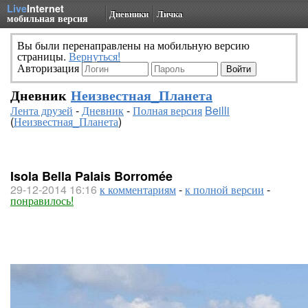
Live
Internet
Дневники
Личка
мобильная версия
Вы были перенаправлены на мобильную версию
страницы.
Вернуться!
Авторизация
Дневник
Неизвестная_Планета
Лента друзей
-
Дневник
-
Полная версия
Beilli
(
Неизвестная_Планета
)
Isola Bella Palais Borromée
29-12-2014 16:16
к комментариям
-
к полной версии
-
понравилось!