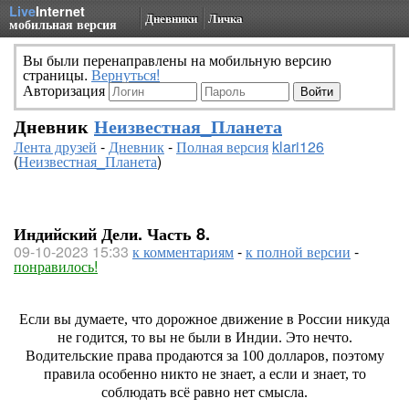
Live
Internet
Дневники
Личка
мобильная версия
Вы были перенаправлены на мобильную версию
страницы.
Вернуться!
Авторизация
Дневник
Неизвестная_Планета
Лента друзей
-
Дневник
-
Полная версия
klari126
(
Неизвестная_Планета
)
Индийский Дели. Часть 8.
09-10-2023 15:33
к комментариям
-
к полной версии
-
понравилось!
Если вы думаете, что дорожное движение в России никуда
не годится, то вы не были в Индии. Это нечто.
Водительские права продаются за 100 долларов, поэтому
правила особенно никто не знает, а если и знает, то
соблюдать всё равно нет смысла.