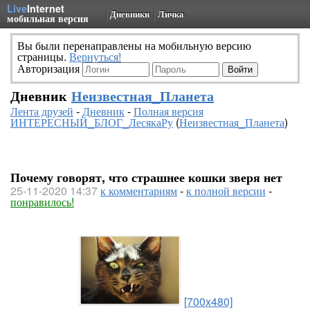
Live
Internet
Дневники
Личка
мобильная версия
Вы были перенаправлены на мобильную версию
страницы.
Вернуться!
Авторизация
Дневник
Неизвестная_Планета
Лента друзей
-
Дневник
-
Полная версия
ИНТЕРЕСНЫЙ_БЛОГ_ЛесякаРу
(
Неизвестная_Планета
)
Почему говорят, что страшнее кошки зверя нет
25-11-2020 14:37
к комментариям
-
к полной версии
-
понравилось!
[700x480]