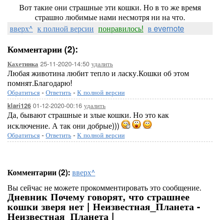
Вот такие они страшные эти кошки. Но в то же время
страшно любимые нами несмотря ни на что.
вверх^
к полной версии
понравилось!
в evernote
Комментарии (2):
25-11-2020-14:50
удалить
Кахетинка
Любая животина любит тепло и ласку.Кошки об этом
помнят.Благодарю!
Обратиться
-
Ответить
-
К полной версии
01-12-2020-00:16
удалить
klari126
Да, бывают страшные и злые кошки. Но это как
исключение. А так они добрые)))
Обратиться
-
Ответить
-
К полной версии
Комментарии (2):
вверх^
Вы сейчас не можете прокомментировать это сообщение.
Дневник Почему говорят, что страшнее
кошки зверя нет | Неизвестная_Планета -
Неизвестная_Планета |