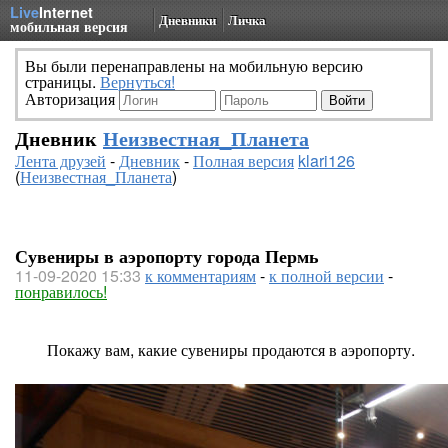
Live
Internet
Дневники
Личка
мобильная версия
Вы были перенаправлены на мобильную версию
страницы.
Вернуться!
Авторизация
Дневник
Неизвестная_Планета
Лента друзей
-
Дневник
-
Полная версия
klari126
(
Неизвестная_Планета
)
Сувениры в аэропорту города Пермь
11-09-2020 15:33
к комментариям
-
к полной версии
-
понравилось!
Покажу вам, какие сувениры продаются в аэропорту.