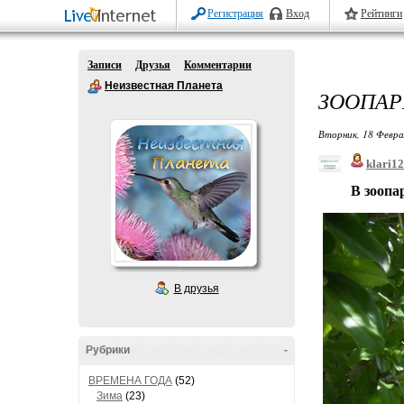
Регистрация
Вход
Рейтинги
Записи
Друзья
Комментарии
Неизвестная Планета
ЗООПАРК
Вторник, 18 Февра
klari1
В зоопарке 
В друзья
Рубрики
-
ВРЕМЕНА ГОДА
(52)
Зима
(23)