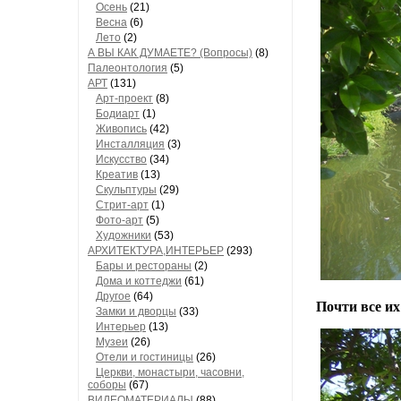
Осень
(21)
Весна
(6)
Лето
(2)
А ВЫ КАК ДУМАЕТЕ? (Вопросы)
(8)
Палеонтология
(5)
АРТ
(131)
Арт-проект
(8)
Бодиарт
(1)
Живопись
(42)
Инсталляция
(3)
Искусство
(34)
Креатив
(13)
Скульптуры
(29)
Стрит-арт
(1)
Фото-арт
(5)
Художники
(53)
АРХИТЕКТУРА,ИНТЕРЬЕР
(293)
Бары и рестораны
(2)
Дома и коттеджи
(61)
Другое
(64)
Почти все их
Замки и дворцы
(33)
Интерьер
(13)
Музеи
(26)
Отели и гостиницы
(26)
Церкви, монастыри, часовни,
соборы
(67)
ВИДЕОМАТЕРИАЛЫ
(88)