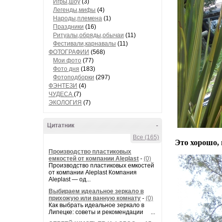
Игры,шоу
(3)
Легенды,мифы
(4)
Народы,племена
(1)
Праздники
(16)
Ритуалы,обряды,обычаи
(11)
Фестивали,карнавалы
(11)
ФОТОГРАФИИ
(568)
Мои фото
(77)
Фото дня
(183)
Фотоподборки
(297)
ФЭНТЕЗИ
(4)
ЧУДЕСА
(7)
ЭКОЛОГИЯ
(7)
Цитатник
-
Все (165)
Это хорошо, 
Производство пластиковых
емкостей от компании Aleplast
-
(0)
Производство пластиковых емкостей
от компании Aleplast Компания
Aleplast — од...
Выбираем идеальное зеркало в
прихожую или ванную комнату
-
(0)
Как выбрать идеальное зеркало в
Липецке: советы и рекомендации ...