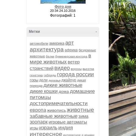
Фото дня
20:34 24.10.2016
Фотографий: 1
Метки
-
арт
америка
автомобили
архитектура
африка
бездомные
в
животные
белки
букмекерская контора
мире животных
ветер
видео
странствий
вороны
высотка
города россии
генетика
гибриды
горы
дели
джайпур
дикая
деревья
дикие животные
природа
домашние
дикие кошки
дома
питомцы
достопримечательности
животные
европа
живопись
забавные животные
зима
зоопарк
игровые автоматы
индия
израиль
игры
интересное
интересное о кошках