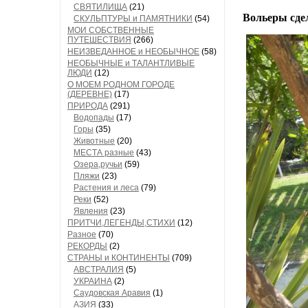
СВЯТИЛИЩА
(21)
В
ольеры сде
СКУЛЬПТУРЫ и ПАМЯТНИКИ
(54)
МОИ СОБСТВЕННЫЕ
ПУТЕШЕСТВИЯ
(266)
НЕИЗВЕДАННОЕ и НЕОБЫЧНОЕ
(58)
НЕОБЫЧНЫЕ и ТАЛАНТЛИВЫЕ
ЛЮДИ
(12)
О МОЕМ РОДНОМ ГОРОДЕ
(ДЕРЕВНЕ)
(17)
ПРИРОДА
(291)
Водопады
(17)
Горы
(35)
Животные
(20)
МЕСТА разные
(43)
Озера,ручьи
(59)
Пляжи
(23)
Растения и леса
(79)
Реки
(52)
Явления
(23)
ПРИТЧИ,ЛЕГЕНДЫ,СТИХИ
(12)
Разное
(70)
РЕКОРДЫ
(2)
СТРАНЫ и КОНТИНЕНТЫ
(709)
АВСТРАЛИЯ
(5)
УКРАИНА
(2)
Саудовская Аравия
(1)
АЗИЯ
(33)