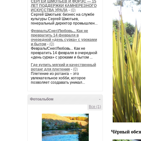
СЕРГЕЙ ШМОТЬЕВ И ФОРЭС — 15
ЛЕТ ПОДДЕРЖКИ КАМНЕРЕЗНОГО
ИСКУССТВА УРАЛА
-
(0)
Сергей Шмотьев: бизнес на службе
культуры Сергей Шмотьев,
генеральный директор промышлен...
Февраль/Снег/Любовь... Как не
превратить 14 февраля в
очередной «день сурка» с уроками
и бытом
-
(0)
Февраль/Снег/Любовь... Как не
превратить 14 февраля в очередной
«день сурка» с уроками и бытом ...
Где купить мягкий и качественный
ротанг для плетения
-
(0)
Плетение из ротанга – это
увлекательное хобби, которое
позволяет создавать уникал...
Фотоальбом
-
Все (1)
Чёрный обезь