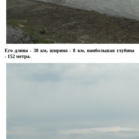
Его
длина -
38 км, ш
ирина -
8 км, н
аибольшая глубина
-
152 метра.