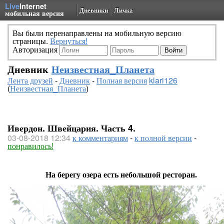
Live
Internet
Дневники
Личка
мобильная версия
Вы были перенаправлены на мобильную версию
страницы.
Вернуться!
Авторизация
Дневник
Неизвестная_Планета
Лента друзей
-
Дневник
-
Полная версия
klari126
(
Неизвестная_Планета
)
Ивердон. Швейцария. Часть 4.
03-08-2018 12:34
к комментариям
-
к полной версии
-
понравилось!
На берегу озера есть небольшой ресторан.