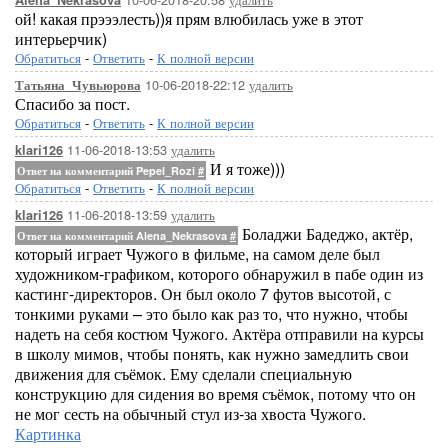
Alena_Nekrasova
ой! какая прэээлесть))я прям влюбилась уже в этот
интерьерчик)
Обратиться
-
Ответить
-
К полной версии
10-06-2018-22:12
удалить
Татьяна_Чувьюрова
Спасибо за пост.
Обратиться
-
Ответить
-
К полной версии
11-06-2018-13:53
удалить
klari126
И я тоже)))
Ответ на комментарий Pepel_Rozi
#
Обратиться
-
Ответить
-
К полной версии
11-06-2018-13:59
удалить
klari126
Боладжи Бадеджо, актёр,
Ответ на комментарий Alena_Nekrasova
#
который играет Чужого в фильме, на самом деле был
художником-графиком, которого обнаружил в пабе один из
кастинг-директоров. Он был около 7 футов высотой, с
тонкими руками – это было как раз то, что нужно, чтобы
надеть на себя костюм Чужого. Актёра отправили на курсы
в школу мимов, чтобы понять, как нужно замедлить свои
движения для съёмок. Ему сделали специальную
конструкцию для сидения во время съёмок, потому что он
не мог сесть на обычный стул из-за хвоста Чужого.
Картинка