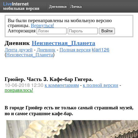
Live
Internet
Дневники
Личка
мобильная версия
Вы были перенаправлены на мобильную версию
страницы.
Вернуться!
Авторизация
Дневник
Неизвестная_Планета
Лента друзей
-
Дневник
-
Полная версия
klari126
(
Неизвестная_Планета
)
Грюйер. Часть 3. Кафе-бар Гигера.
10-06-2018 12:30
к комментариям
-
к полной версии
-
понравилось!
В городе Грюйер есть не только самый страшный музей,
но и самое страшное кафе-бар.