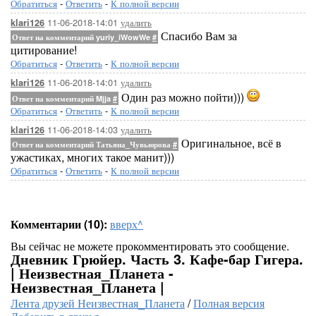
Обратиться
-
Ответить
-
К полной версии
11-06-2018-14:01
удалить
klari126
Спасибо Вам за
Ответ на комментарий yuriy_iWowWe
#
цитирование!
Обратиться
-
Ответить
-
К полной версии
11-06-2018-14:01
удалить
klari126
Один раз можно пойти)))
Ответ на комментарий Mjja
#
Обратиться
-
Ответить
-
К полной версии
11-06-2018-14:03
удалить
klari126
Оригинальное, всё в
Ответ на комментарий Татьяна_Чувьюрова
#
ужастиках, многих такое манит)))
Обратиться
-
Ответить
-
К полной версии
Комментарии (10):
вверх^
Вы сейчас не можете прокомментировать это сообщение.
Дневник Грюйер. Часть 3. Кафе-бар Гигера.
| Неизвестная_Планета -
Неизвестная_Планета |
Лента друзей Неизвестная_Планета
/
Полная версия