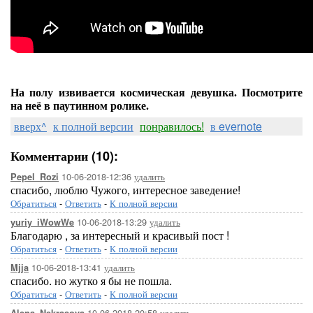
На полу извивается космическая девушка. Посмотрите
на неё в паутинном ролике.
вверх^
к полной версии
понравилось!
в evernote
Комментарии (10):
10-06-2018-12:36
удалить
Pepel_Rozi
спасибо, люблю Чужого, интересное заведение!
Обратиться
-
Ответить
-
К полной версии
10-06-2018-13:29
удалить
yuriy_iWowWe
Благодарю , за интересный и красивый пост !
Обратиться
-
Ответить
-
К полной версии
10-06-2018-13:41
удалить
Mjja
спасибо. но жутко я бы не пошла.
Обратиться
-
Ответить
-
К полной версии
10-06-2018-20:58
удалить