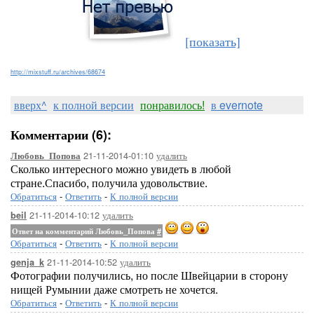
[показать]
http://mixstuff.ru/archives/68674
вверх^
к полной версии
понравилось!
в evernote
Комментарии (6):
21-11-2014-01:10
удалить
Любовь_Попова
Сколько интересного можно увидеть в любой
стране.Спасибо, получила удовольствие.
Обратиться
-
Ответить
-
К полной версии
21-11-2014-10:12
удалить
beil
Ответ на комментарий Любовь_Попова
#
Обратиться
-
Ответить
-
К полной версии
21-11-2014-10:52
удалить
genja_k
Фотографии получились, но после Швейцарии в сторону
нищей Румынии даже смотреть не хочется.
Обратиться
-
Ответить
-
К полной версии