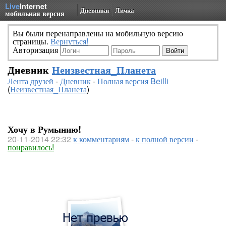
Live
Internet
Дневники
Личка
мобильная версия
Вы были перенаправлены на мобильную версию
страницы.
Вернуться!
Авторизация
Дневник
Неизвестная_Планета
Лента друзей
-
Дневник
-
Полная версия
Beilli
(
Неизвестная_Планета
)
Хочу в Румынию!
20-11-2014 22:32
к комментариям
-
к полной версии
-
понравилось!