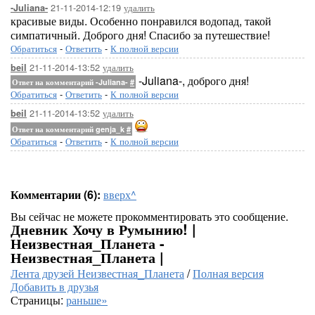
21-11-2014-12:19
удалить
-Juliana-
красивые виды. Особенно понравился водопад, такой
симпатичный. Доброго дня! Спасибо за путешествие!
Обратиться
-
Ответить
-
К полной версии
21-11-2014-13:52
удалить
beil
-Juliana-, доброго дня!
Ответ на комментарий -Juliana-
#
Обратиться
-
Ответить
-
К полной версии
21-11-2014-13:52
удалить
beil
Ответ на комментарий genja_k
#
Обратиться
-
Ответить
-
К полной версии
Комментарии (6):
вверх^
Вы сейчас не можете прокомментировать это сообщение.
Дневник Хочу в Румынию! |
Неизвестная_Планета -
Неизвестная_Планета |
Лента друзей Неизвестная_Планета
/
Полная версия
Добавить в друзья
Страницы:
раньше»