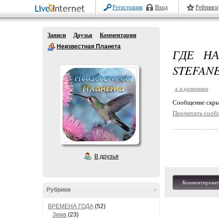
Регистрация
Вход
Рейтинги
Записи
Друзья
Комментарии
Неизвестная Планета
ГДЕ Н
STEFANE
+ в цитатник
Cообщение скры
Прочитать сооб
В друзья
Комментироват
Рубрики
-
ВРЕМЕНА ГОДА
(52)
Зима
(23)