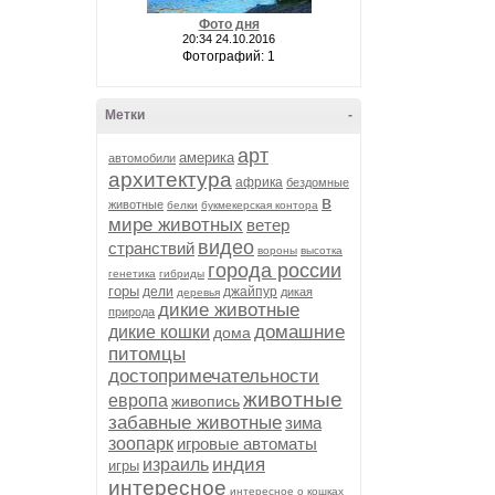
Фото дня
20:34 24.10.2016
Фотографий: 1
Метки
-
арт
америка
автомобили
архитектура
африка
бездомные
в
животные
белки
букмекерская контора
мире животных
ветер
видео
странствий
вороны
высотка
города россии
генетика
гибриды
горы
дели
джайпур
дикая
деревья
дикие животные
природа
домашние
дикие кошки
дома
питомцы
достопримечательности
животные
европа
живопись
забавные животные
зима
зоопарк
игровые автоматы
индия
израиль
игры
интересное
интересное о кошках