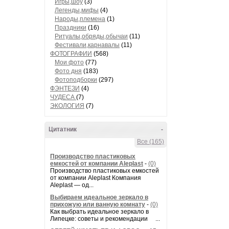
Игры,шоу
(3)
Легенды,мифы
(4)
Народы,племена
(1)
Праздники
(16)
Ритуалы,обряды,обычаи
(11)
Фестивали,карнавалы
(11)
ФОТОГРАФИИ
(568)
Мои фото
(77)
Фото дня
(183)
Фотоподборки
(297)
ФЭНТЕЗИ
(4)
ЧУДЕСА
(7)
ЭКОЛОГИЯ
(7)
Цитатник
-
Все (165)
Производство пластиковых
емкостей от компании Aleplast
-
(0)
Производство пластиковых емкостей
от компании Aleplast Компания
Aleplast — од...
Выбираем идеальное зеркало в
прихожую или ванную комнату
-
(0)
Как выбрать идеальное зеркало в
Липецке: советы и рекомендации ...