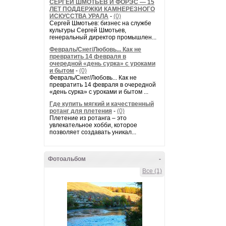
СЕРГЕЙ ШМОТЬЕВ И ФОРЭС — 15
ЛЕТ ПОДДЕРЖКИ КАМНЕРЕЗНОГО
ИСКУССТВА УРАЛА
-
(0)
Сергей Шмотьев: бизнес на службе
культуры Сергей Шмотьев,
генеральный директор промышлен...
Февраль/Снег/Любовь... Как не
превратить 14 февраля в
очередной «день сурка» с уроками
и бытом
-
(0)
Февраль/Снег/Любовь... Как не
превратить 14 февраля в очередной
«день сурка» с уроками и бытом ...
Где купить мягкий и качественный
ротанг для плетения
-
(0)
Плетение из ротанга – это
увлекательное хобби, которое
позволяет создавать уникал...
Фотоальбом
-
Все (1)