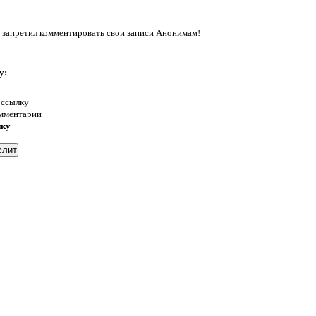
 запретил комментировать свои записи Анонимам!
у:
 ссылку
омментарии
нку