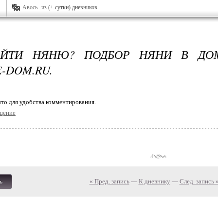
Авось
из (+ сутки) дневников
АЙТИ НЯНЮ? ПОДБОР НЯНИ В ДО
-DOM.RU.
то для удобства комментирования.
щение
« Пред. запись
—
К дневнику
—
След. запись 
ь