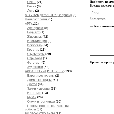
Добавить комм
Осень
(21)
Введите свое имя и
Весна
(6)
Лето
(2)
А ВЫ КАК ДУМАЕТЕ? (Вопросы)
(8)
Регистрация
Палеонтология
(5)
АРТ
(131)
Текст коммен
Арт-проект
(8)
Бодиарт
(1)
Живопись
(42)
Инсталляция
(3)
Искусство
(34)
Креатив
(13)
Скульптуры
(29)
Стрит-арт
(1)
Проверка орфог
Фото-арт
(5)
Художники
(53)
АРХИТЕКТУРА,ИНТЕРЬЕР
(293)
Бары и рестораны
(2)
Дома и коттеджи
(61)
Другое
(64)
Замки и дворцы
(33)
Интерьер
(13)
Музеи
(26)
Отели и гостиницы
(26)
Церкви, монастыри, часовни,
соборы
(67)
ВИДЕОМАТЕРИАЛЫ
(88)