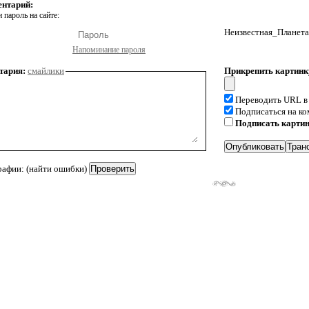
ентарий:
 пароль на сайте:
Неизвестная_Планета
Напоминание пароля
тария:
смайлики
Прикрепить картинк
Переводить URL в
Подписаться на к
Подписать карти
рафии: (найти ошибки)