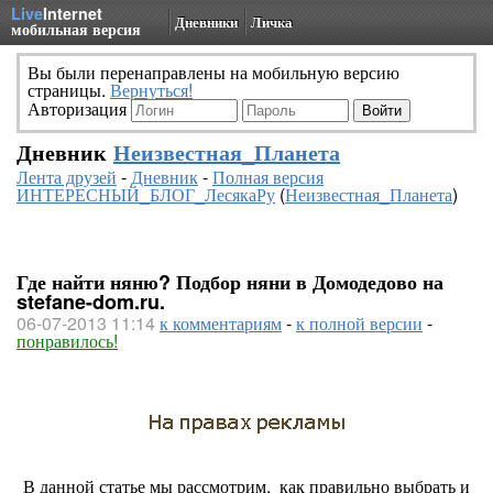
Live
Internet
Дневники
Личка
мобильная версия
Вы были перенаправлены на мобильную версию
страницы.
Вернуться!
Авторизация
Дневник
Неизвестная_Планета
Лента друзей
-
Дневник
-
Полная версия
ИНТЕРЕСНЫЙ_БЛОГ_ЛесякаРу
(
Неизвестная_Планета
)
Где найти няню? Подбор няни в Домодедово на
stefane-dom.ru.
06-07-2013 11:14
к комментариям
-
к полной версии
-
понравилось!
В данной статье мы рассмотрим, как правильно выбрать и