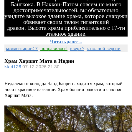
Бангкока. В Накхон-Патом совсем не много
достопримечательностей, вы обязательно
увидите высокое здание храма, которое снаружи
обвивает своим телом гигантский
дракон. Высота храма приблизительно с 17-ти
этажное здание.
Читать далее...
комментарии: 7
понравилось!
вверх^
к полной версии
Храм Харшат Мата в Индии
klari126
07-12-2026 21:30
Недалеко от колодца Чанд Баори находится храм, который
носит красивое название: Храм богини радости и счастья
Харшат Мата.