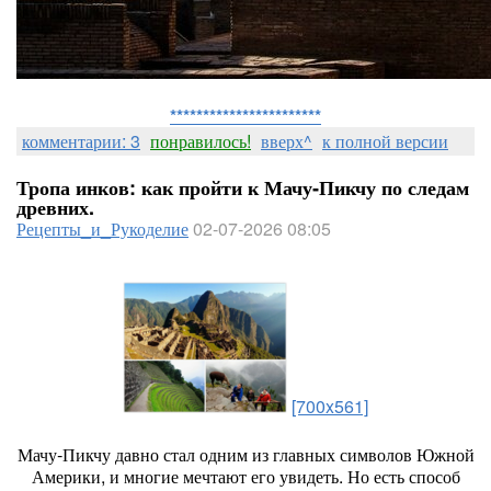
***********************
комментарии: 3
понравилось!
вверх^
к полной версии
Тропа инков: как пройти к Мачу‑Пикчу по следам
древних.
Рецепты_и_Рукоделие
02-07-2026 08:05
[700x561]
Мачу‑Пикчу
давно
стал
одним
из
главных
символов
Южной
Америки,
и
многие
мечтают
его
увидеть.
Но
есть
способ