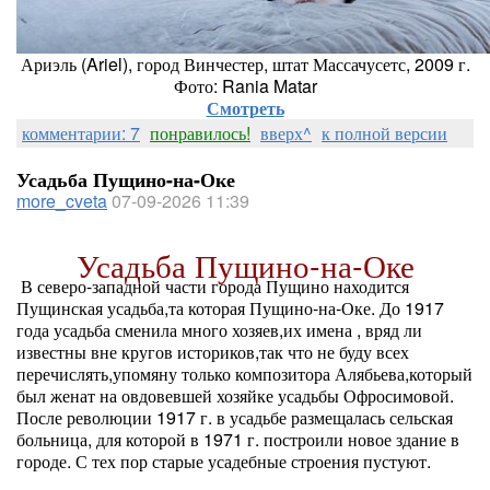
Ариэль (Ariel), город Винчестер, штат Массачусетс, 2009 г.
Фото: Rania Matar
Смотреть
комментарии: 7
понравилось!
вверх^
к полной версии
Усадьба Пущино-на-Оке
more_cveta
07-09-2026 11:39
Усадьба Пущино-на-Оке
В северо-западной части города Пущино находится
Пущинская усадьба,та которая Пущино-на-Оке. До 1917
года усадьба сменила много хозяев,их имена , вряд ли
известны вне кругов историков,так что не буду всех
перечислять,упомяну только композитора Алябьева,который
был женат на овдовевшей хозяйке усадьбы Офросимовой.
После революции 1917 г. в усадьбе размещалась сельская
больница, для которой в 1971 г. построили новое здание в
городе. С тех пор старые усадебные строения пустуют.