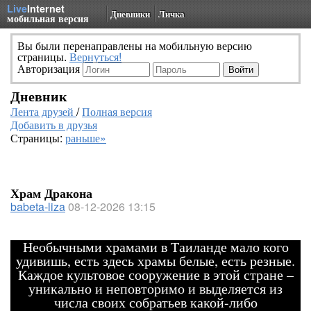
Live
Internet
Дневники
Личка
мобильная версия
Вы были перенаправлены на мобильную версию
страницы.
Вернуться!
Авторизация
Дневник
Лента друзей
/
Полная версия
Добавить в друзья
Страницы:
раньше»
Храм Дракона
babeta-liza
08-12-2026 13:15
Необычными храмами в Таиланде мало кого
удивишь, есть здесь храмы белые, есть резные.
Каждое культовое сооружение в этой стране –
уникально и неповторимо и выделяется из
числа своих собратьев какой-либо