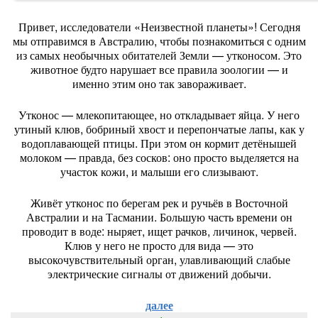
Привет,
исследователи
«Неизвестной
планеты»!
Сегодня
мы
отправимся
в
Австралию,
чтобы
познакомиться
с
одним
из
самых
необычных
обитателей
Земли
— утконосом.
Это
животное
будто
нарушает
все
правила
зоологии
— и
именно
этим
оно
так
завораживает.
Утконос
— млекопитающее,
но
откладывает
яйца.
У
него
утиный
клюв,
бобриный
хвост
и
перепончатые
лапы,
как
у
водоплавающей
птицы.
При
этом
он
кормит
детёнышей
молоком
— правда,
без
сосков:
оно
просто
выделяется
на
участок
кожи,
и
малыши
его
слизывают.
Живёт
утконос
по
берегам
рек
и
ручьёв
в
Восточной
Австралии
и
на
Тасмании.
Большую
часть
времени
он
проводит
в
воде:
ныряет,
ищет
рачков,
личинок,
червей.
Клюв
у
него
не
просто
для
вида
— это
высокочувствительный
орган,
улавливающий
слабые
электрические
сигналы
от
движений
добычи.
далее