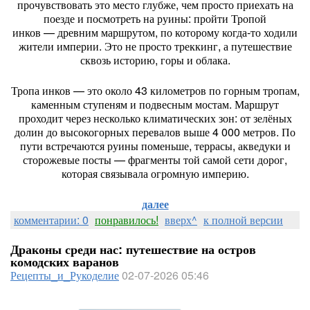
прочувствовать
это
место
глубже,
чем
просто
приехать
на
поезде
и
посмотреть
на
руины:
пройти
Тропой
инков
— древним
маршрутом,
по
которому
когда‑то
ходили
жители
империи.
Это
не
просто
треккинг,
а
путешествие
сквозь
историю,
горы
и
облака.
Тропа
инков
— это
около
43
километров
по
горным
тропам,
каменным
ступеням
и
подвесным
мостам.
Маршрут
проходит
через
несколько
климатических
зон:
от
зелёных
долин
до
высокогорных
перевалов
выше
4
000
метров.
По
пути
встречаются
руины
поменьше,
террасы,
акведуки
и
сторожевые
посты
— фрагменты
той
самой
сети
дорог,
которая
связывала
огромную
империю.
далее
комментарии: 0
понравилось!
вверх^
к полной версии
Драконы среди нас: путешествие на остров
комодских варанов
Рецепты_и_Рукоделие
02-07-2026 05:46