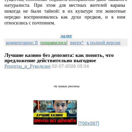
натуралиста.
При
этом
для
местных
жителей
вараны
никогда
не
были
тайной:
в
их
культуре
эти
животные
нередко
воспринимались
как
духи
предков,
и
к
ним
относились
с
почтением.
далее
комментарии: 0
понравилось!
вверх^
к полной версии
Лучшие казино без депозита: как понять, что
предложение действительно выгодное
Рецепты_и_Рукоделие
02-07-2026 05:34
[700x397]