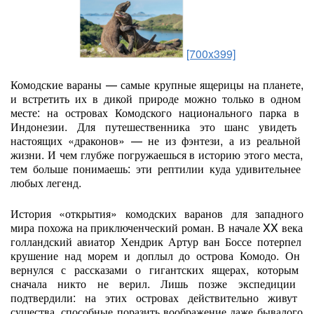
[700x399]
Комодские
вараны
— самые
крупные
ящерицы
на
планете,
и
встретить
их
в
дикой
природе
можно
только
в
одном
месте:
на
островах
Комодского
национального
парка
в
Индонезии.
Для
путешественника
это
шанс
увидеть
настоящих
«драконов»
— не
из
фэнтези,
а
из
реальной
жизни.
И
чем
глубже
погружаешься
в
историю
этого
места,
тем
больше
понимаешь:
эти
рептилии
куда
удивительнее
любых
легенд.
История
«открытия»
комодских
варанов
для
западного
мира
похожа
на
приключенческий
роман.
В
начале
XX
века
голландский
авиатор
Хендрик
Артур
ван
Боссе
потерпел
крушение
над
морем
и
доплыл
до
острова
Комодо.
Он
вернулся
с
рассказами
о
гигантских
ящерах,
которым
сначала
никто
не
верил.
Лишь
позже
экспедиции
подтвердили:
на
этих
островах
действительно
живут
существа,
способные
поразить
воображение
даже
бывалого