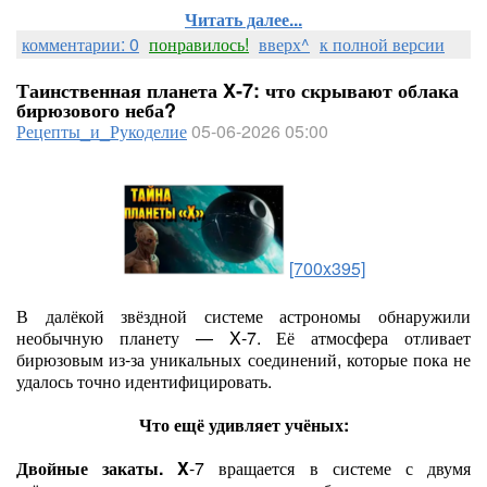
Читать далее...
комментарии: 0
понравилось!
вверх^
к полной версии
Таинственная планета X‑7: что скрывают облака
бирюзового неба?
Рецепты_и_Рукоделие
05-06-2026 05:00
[700x395]
В далёкой звёздной системе астрономы обнаружили
необычную планету — X‑7. Её атмосфера отливает
бирюзовым из‑за уникальных соединений, которые пока не
удалось точно идентифицировать.
Что ещё удивляет учёных:
Двойные закаты. X
‑7 вращается в системе с двумя