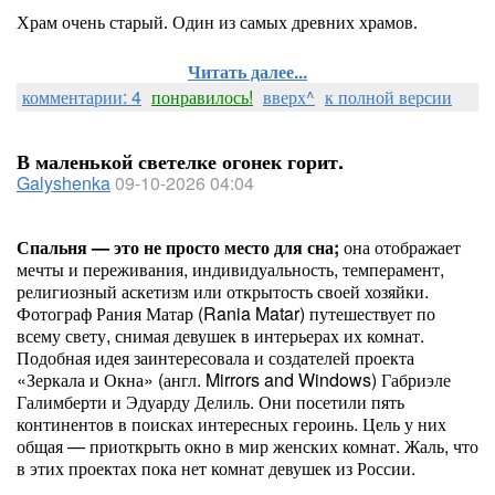
Храм очень старый. Один из самых древних храмов.
Читать далее...
комментарии: 4
понравилось!
вверх^
к полной версии
В маленькой светелке огонек горит.
Galyshenka
09-10-2026 04:04
Спальня — это не просто место для сна;
она отображает
мечты и переживания, индивидуальность, темперамент,
религиозный аскетизм или открытость своей хозяйки.
Фотограф Рания Матар (Rania Matar) путешествует по
всему свету, снимая девушек в интерьерах их комнат.
Подобная идея заинтересовала и создателей проекта
«Зеркала и Окна» (англ. Mirrors and Windows) Габриэле
Галимберти и Эдуарду Делиль. Они посетили пять
континентов в поисках интересных героинь. Цель у них
общая — приоткрыть окно в мир женских комнат. Жаль, что
в этих проектах пока нет комнат девушек из России.