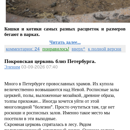
Кошки и котики самых разных расцветок и размеров
бегают в парках.
Читать далее...
комментарии: 24
понравилось!
вверх^
к полной версии
Покровская церковь близ Петербурга.
Эленим
03-09-2026 07:40
Много в Петербурге провославных храмов. Их купола
величественно возвышаются над Невой. Росписные залы
церквей, полы, выложенные мозайкой, древние образа,
толпы прихожан... Иногда хочется уйти от этой
многолюдной "болезни". Просто очутиться там, где нет
роскоши и росписных залов. Именно такое место мы
посетили в эти выходные.
Скромная церковь спряталась в лесу. Рядом
полуразрушенный деревянный домик. Осеннее солнце.