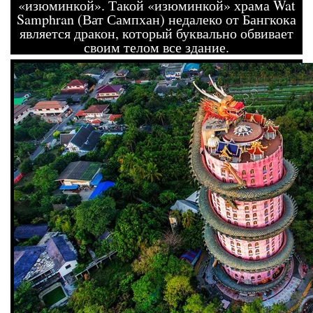
«изюминкой». Такой «изюминкой» храма Wat
Samphran (Ват Сампхан) недалеко от Бангкока
является дракон, который буквально обвивает
своим телом все здание.