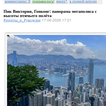
комментарии: 0
понравилось!
вверх^
к полной версии
Пик Виктория, Гонконг: панорама мегаполиса с
высоты птичьего полёта
Рецепты_и_Рукоделие
17-06-2026 17:21