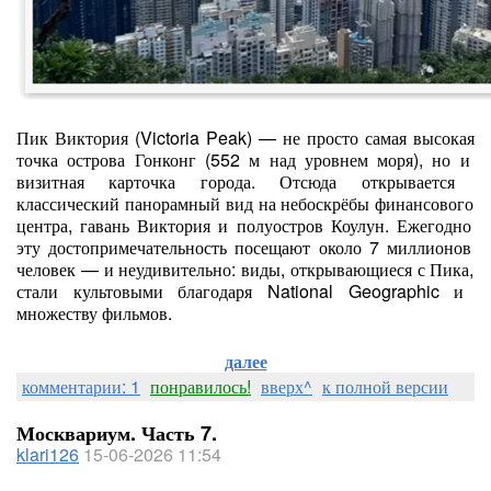
Пик
Виктория
(Victoria
Peak)
— не
просто
самая
высокая
точка
острова
Гонконг
(552
м
над
уровнем
моря),
но
и
визитная
карточка
города.
Отсюда
открывается
классический
панорамный
вид
на
небоскрёбы
финансового
центра,
гавань
Виктория
и
полуостров
Коулун.
Ежегодно
эту
достопримечательность
посещают
около
7
миллионов
человек
— и
неудивительно:
виды,
открывающиеся
с
Пика,
стали
культовыми
благодаря
National
Geographic
и
множеству
фильмов.
далее
комментарии: 1
понравилось!
вверх^
к полной версии
Москвариум. Часть 7.
klari126
15-06-2026 11:54